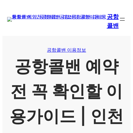
콘
텐
공항
츠
콜밴
로
바
로
가
공항콜밴 이용정보
기
공항콜밴 예약
전 꼭 확인할 이
용가이드 | 인천