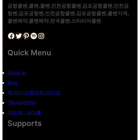
공항콜밴,콜밴,콜벤,인천공항콜밴,김포공항콜밴,인천공
항벤,김포공항벤,인천공항콜벤,김포공항콜벤,콜밴가격,
콜밴예약,콜벤예약,전국콜밴,스타리아콜밴
Facebook
Twitter
Pinterest
Spotify
Instagram
Quick Menu
About us
Blog
제2024-서울송파-2921호
786-08-03000
대표자 : 유대흥
Supports