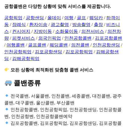
공항콜밴은 다양한 상황에 맞춰 서비스를 제공합니다.
공항픽업
/
공항샌딩
/
올데이
/
여행
/
골프
/
웨딩카
/
하객이
동
/
장례식
/
환자이송
/
광고촬영
/
방송촬영
/
출장
/
비즈니
스
/
컨시어지
/
지방이동
/
소화물이동
/
의전서비스
/
의전차
량
/
피켓서비스
/
외국인픽업
/
인천공항콜밴
/
김포공항콜밴
/
여행콜밴
/
골프콜밴
/
웨딩콜밴
/
의전콜밴
/
인천공항샌딩
/
인천공항픽업
/
김포공항샌딩
/
김포공항픽업
/
김해공항샌
딩
/
김해공항픽업
모든 상황에 최적화된 맞춤형 콜밴 서비스
콜밴종류
전국콜밴, 서울콜밴, 인천콜밴, 세종콜밴, 대전콜밴, 광주
콜밴, 대구콜밴, 울산콜밴, 부산콜밴
인천공항콜밴, 인천공항픽업, 인천공항샌딩, 인천공항콜
벤, 인천공항벤, 인천공항콜밴예약
김포공항콜밴, 김포공항픽업, 김포공항샌딩, 김포공항콜