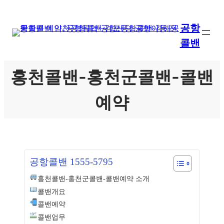
콘
텐
공항
츠
콜밴
로
바
로
홍천콜밴-홍천군콜밴-콜밴
가
기
예약
공항콜밴 1555-5795
홍천콜밴-홍천군콜밴-콜밴예약 소개
콜밴개요
콜밴예약
콜밴업무