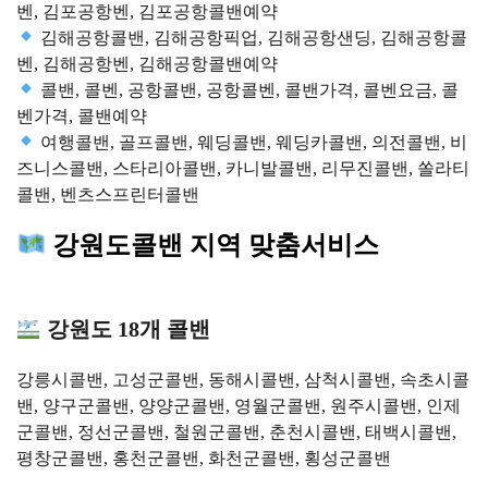
벤, 김포공항벤, 김포공항콜밴예약
김해공항콜밴, 김해공항픽업, 김해공항샌딩, 김해공항콜
벤, 김해공항벤, 김해공항콜밴예약
콜밴, 콜벤, 공항콜밴, 공항콜벤, 콜밴가격, 콜벤요금, 콜
벤가격, 콜밴예약
여행콜밴, 골프콜밴, 웨딩콜밴, 웨딩카콜밴, 의전콜밴, 비
즈니스콜밴, 스타리아콜밴, 카니발콜밴, 리무진콜밴, 쏠라티
콜밴, 벤츠스프린터콜밴
강원도콜밴 지역 맞춤서비스
강원도 18개 콜밴
강릉시콜밴, 고성군콜밴, 동해시콜밴, 삼척시콜밴, 속초시콜
밴, 양구군콜밴, 양양군콜밴, 영월군콜밴, 원주시콜밴, 인제
군콜밴, 정선군콜밴, 철원군콜밴, 춘천시콜밴, 태백시콜밴,
평창군콜밴, 홍천군콜밴, 화천군콜밴, 횡성군콜밴