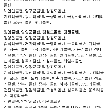
콜밴,
해안면콜밴, 양구군콜밴, 강원도콜밴,
가전리콜밴, 광치리콜밴, 군량리콜밴, 금강산리콜밴, 만대리
콜밴, 오유리콜밴, 후리콜밴,
양양콜밴, 양양군콜밴, 강원도콜밴, 강원콜밴,
양양읍콜밴, 양양군콜밴, 강원도콜밴,
감곡리콜밴, 거마리콜밴, 군행리콜밴, 구교리콜밴, 기리콜
밴, 남문리콜밴, 내곡리콜밴, 사천리콜밴, 서문리콜밴, 성내
리콜밴, 송암리콜밴, 연창리콜밴, 월리콜밴, 임천리콜밴, 조
산리콜밴, 청곡리콜밴, 포월리콜밴, 화일리콜밴,
강현면콜밴, 양양군콜밴, 강원도콜밴,
간곡리콜밴, 강선리콜밴, 광석리콜밴, 금풍리콜밴, 둔전리콜
밴, 물갑리콜밴, 물치리콜밴, 방축리콜밴, 사교리콜밴, 석교
리콜밴, 상복리콜밴, 중복리콜밴, 하복리콜밴, 장산리콜밴,
전진리콜밴, 정암리콜밴, 주청리콜밴, 침교리콜밴, 용호리콜
밴, 회룡리콜밴,
서면콜밴, 양양군콜밴, 강원도콜밴,
갈천리콜밴, 공수전리콜밴, 논화리콜밴, 내현리콜밴, 미천리