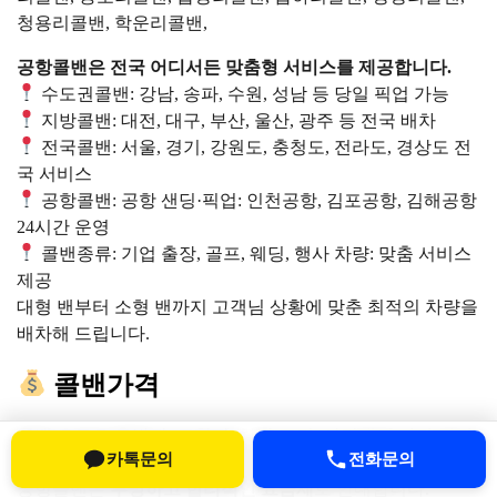
청용리콜밴, 학운리콜밴,
공항콜밴은 전국 어디서든 맞춤형 서비스를 제공합니다.
수도권콜밴: 강남, 송파, 수원, 성남 등 당일 픽업 가능
지방콜밴: 대전, 대구, 부산, 울산, 광주 등 전국 배차
전국콜밴: 서울, 경기, 강원도, 충청도, 전라도, 경상도 전
국 서비스
공항콜밴: 공항 샌딩·픽업: 인천공항, 김포공항, 김해공항
24시간 운영
콜밴종류: 기업 출장, 골프, 웨딩, 행사 차량: 맞춤 서비스
제공
대형 밴부터 소형 밴까지 고객님 상황에 맞춘 최적의 차량을
배차해 드립니다.
콜밴가격
콜밴 요금은 출발지, 도착지, 차량 크기, 시간대에 따라 달라
카톡문의
전화문의
집니다.
공항콜밴은
투명하고 합리적인 요금제
로 안내합니다.