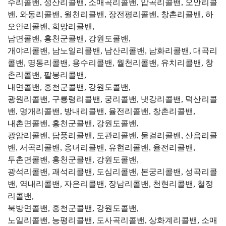
수리콜밴, 성산리콜밴, 소매곡리콜밴, 압곡리콜밴, 오안리콜
밴, 와동리콜밴, 월천리콜밴, 장전평리콜밴, 창촌리콜밴, 하
오안리콜밴, 희망리콜밴,
남면콜밴, 홍천군콜밴, 강원도콜밴,
개야리콜밴, 남노일리콜밴, 남산리콜밴, 남화리콜밴, 대곡리
콜밴, 명동리콜밴, 용수리콜밴, 월천리콜밴, 유치리콜밴, 창
촌리콜밴, 팔봉리콜밴,
내면콜밴, 홍천군콜밴, 강원도콜밴,
광원리콜밴, 구룡령리콜밴, 궁리콜밴, 냇강리콜밴, 덕산리콜
밴, 명개리콜밴, 방내리콜밴, 율전리콜밴, 창촌리콜밴,
내촌면콜밴, 홍천군콜밴, 강원도콜밴,
광암리콜밴, 답풍리콜밴, 도관리콜밴, 물걸리콜밴, 산음리콜
밴, 서곡리콜밴, 옹녀리콜밴, 유현리콜밴, 율전리콜밴,
두촌면콜밴, 홍천군콜밴, 강원도콜밴,
광석리콜밴, 괘석리콜밴, 도심리콜밴, 본궁리콜밴, 성곡리콜
밴, 역내리콜밴, 자은리콜밴, 장남리콜밴, 천현리콜밴, 철정
리콜밴,
북방면콜밴, 홍천군콜밴, 강원도콜밴,
노일리콜밴, 능평리콜밴, 도사곡리콜밴, 상화계리콜밴, 소매