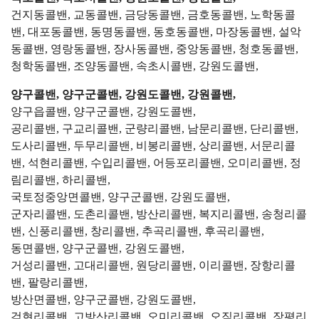
건지동콜밴, 교동콜밴, 금당동콜밴, 금호동콜밴, 노학동콜
밴, 대포동콜밴, 동명동콜밴, 동호동콜밴, 마장동콜밴, 설악
동콜밴, 영랑동콜밴, 장사동콜밴, 중앙동콜밴, 청호동콜밴,
청학동콜밴, 조양동콜밴, 속초시콜밴, 강원도콜밴,
양구콜밴, 양구군콜밴, 강원도콜밴, 강원콜밴,
양구읍콜밴, 양구군콜밴, 강원도콜밴,
공리콜밴, 구교리콜밴, 군량리콜밴, 남문리콜밴, 단리콜밴,
도사리콜밴, 두무리콜밴, 비봉리콜밴, 상리콜밴, 서문리콜
밴, 석현리콜밴, 수입리콜밴, 어등포리콜밴, 오미리콜밴, 정
림리콜밴, 하리콜밴,
국토정중앙면콜밴, 양구군콜밴, 강원도콜밴,
군자리콜밴, 도촌리콜밴, 방산리콜밴, 복지리콜밴, 송청리콜
밴, 신풍리콜밴, 창리콜밴, 추곡리콜밴, 후곡리콜밴,
동면콜밴, 양구군콜밴, 강원도콜밴,
거성리콜밴, 고대리콜밴, 원당리콜밴, 이리콜밴, 장항리콜
밴, 팔랑리콜밴,
방산면콜밴, 양구군콜밴, 강원도콜밴,
검현리콜밴, 고방산리콜밴, 오미리콜밴, 오직리콜밴, 장평리