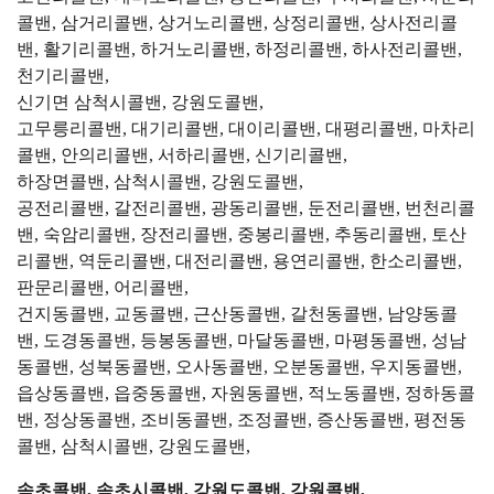
콜밴, 삼거리콜밴, 상거노리콜밴, 상정리콜밴, 상사전리콜
밴, 활기리콜밴, 하거노리콜밴, 하정리콜밴, 하사전리콜밴,
천기리콜밴,
신기면 삼척시콜밴, 강원도콜밴,
고무릉리콜밴, 대기리콜밴, 대이리콜밴, 대평리콜밴, 마차리
콜밴, 안의리콜밴, 서하리콜밴, 신기리콜밴,
하장면콜밴, 삼척시콜밴, 강원도콜밴,
공전리콜밴, 갈전리콜밴, 광동리콜밴, 둔전리콜밴, 번천리콜
밴, 숙암리콜밴, 장전리콜밴, 중봉리콜밴, 추동리콜밴, 토산
리콜밴, 역둔리콜밴, 대전리콜밴, 용연리콜밴, 한소리콜밴,
판문리콜밴, 어리콜밴,
건지동콜밴, 교동콜밴, 근산동콜밴, 갈천동콜밴, 남양동콜
밴, 도경동콜밴, 등봉동콜밴, 마달동콜밴, 마평동콜밴, 성남
동콜밴, 성북동콜밴, 오사동콜밴, 오분동콜밴, 우지동콜밴,
읍상동콜밴, 읍중동콜밴, 자원동콜밴, 적노동콜밴, 정하동콜
밴, 정상동콜밴, 조비동콜밴, 조정콜밴, 증산동콜밴, 평전동
콜밴, 삼척시콜밴, 강원도콜밴,
속초콜밴, 속초시콜밴, 강원도콜밴, 강원콜밴,