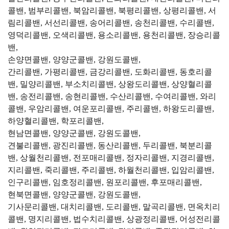
콜밴, 범부리콜밴, 북암리콜밴, 북평리콜밴, 상평리콜밴, 서
림리콜밴, 서선리콜밴, 송어리콜밴, 송천리콜밴, 수리콜밴,
영덕리콜밴, 오색리콜밴, 용소리콜밴, 용천리콜밴, 장승리콜
밴,
손양면콜밴, 양양군콜밴, 강원도콜밴,
간리콜밴, 가평리콜밴, 금강리콜밴, 도화리콜밴, 동호리콜
밴, 밀양리콜밴, 부소치리콜밴, 상왕도리콜밴, 상양혈리콜
밴, 송전리콜밴, 송현리콜밴, 수산리콜밴, 수여리콜밴, 와리
콜밴, 우암리콜밴, 여운포리콜밴, 주리콜밴, 하왕도리콜밴,
하양혈리콜밴, 학포리콜밴,
현남면콜밴, 양양군콜밴, 강원도콜밴,
견불리콜밴, 광진리콜밴, 동산리콜밴, 두리콜밴, 북분리콜
밴, 상월천리콜밴, 전포매리콜밴, 정자리콜밴, 지경리콜밴,
지리콜밴, 죽리콜밴, 주리콜밴, 하월천리콜밴, 입암리콜밴,
인구리콜밴, 임호정리콜밴, 원포리콜밴, 후포매리콜밴,
현북면콜밴, 양양군콜밴, 강원도콜밴,
기사문리콜밴, 대치리콜밴, 도리콜밴, 말곡리콜밴, 면옥치리
콜밴, 명지리콜밴, 법수치리콜밴, 상광정리콜밴, 어성전리콜