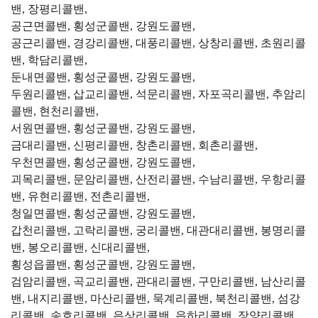
밴, 장평리콜밴,
공근면콜밴, 횡성군콜밴, 강원도콜밴,
공근리콜밴, 경강리콜밴, 대풍리콜밴, 상창리콜밴, 초원리콜
밴, 학담리콜밴,
둔내면콜밴, 횡성군콜밴, 강원도콜밴,
두원리콜밴, 삽교리콜밴, 석문리콜밴, 자포곡리콜밴, 추암리
콜밴, 현천리콜밴,
서원면콜밴, 횡성군콜밴, 강원도콜밴,
금대리콜밴, 신평리콜밴, 창촌리콜밴, 회촌리콜밴,
우천면콜밴, 횡성군콜밴, 강원도콜밴,
괴목리콜밴, 문암리콜밴, 산전리콜밴, 수남리콜밴, 우항리콜
밴, 유현리콜밴, 전촌리콜밴,
청일면콜밴, 횡성군콜밴, 강원도콜밴,
갑천리콜밴, 고락리콜밴, 궁리콜밴, 대관대리콜밴, 봉명리콜
밴, 봉오리콜밴, 신대리콜밴,
횡성읍콜밴, 횡성군콜밴, 강원도콜밴,
검암리콜밴, 곡교리콜밴, 관대리콜밴, 구만리콜밴, 남산리콜
밴, 내지리콜밴, 마산리콜밴, 묵계리콜밴, 북천리콜밴, 섬강
리콜밴, 송호리콜밴, 읍상리콜밴, 읍하리콜밴, 장양리콜밴,