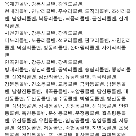
옥계면콜밴, 강릉시콜밴, 강원도콜밴,
현내리콜밴, 천남리콜밴, 주수리콜밴, 도직리콜밴, 조산리콜
밴, 남양리콜밴, 북동리콜밴, 낙풍리콜밴, 금진리콜밴, 산계
리콜밴,
사천면콜밴, 강릉시콜밴, 강원도콜밴,
미노리콜밴, 노동리콜밴, 석교리콜밴, 판교리콜밴, 사천진리
콜밴, 덕실리콜밴, 방동리콜밴, 산대월리콜밴, 사기막리콜
밴,
연곡면콜밴, 강릉시콜밴, 강원도콜밴,
방내리콜밴, 영진리콜밴, 동덕리콜밴, 송림리콜밴, 행정리콜
밴, 신왕리콜밴, 삼산리콜밴, 유등리콜밴, 퇴곡리콜밴,
강문동콜밴, 견소동콜밴, 교동콜밴, 금학동콜밴, 남문동콜
밴, 남항진동콜밴, 내곡동콜밴, 노암동콜밴, 담산동콜밴, 대
전동콜밴, 두산동콜밴, 명주동콜밴, 박월동콜밴, 병산동콜
밴, 성남동콜밴, 성내동콜밴, 송정동콜밴, 신석동콜밴, 안현
동콜밴, 옥천동콜밴, 운산동콜밴, 운정동콜밴, 월호평동콜
밴, 유산동콜밴, 유천동콜밴, 임당동콜밴, 입암동콜밴, 저동
콜밴, 장현동콜밴, 저동콜밴, 죽헌동콜밴, 지변동콜밴, 초당
동콜밴, 청량동콜밴, 포남동콜밴, 회산동콜밴, 홍제동콜밴,