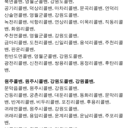
북면콜밴, 영월군콜밴, 강원도콜밴,
공기리콜밴, 덕상리콜밴, 마차리콜밴, 문곡리콜밴, 연덕리
산솔면콜밴, 영월군콜밴, 강원도콜밴,
녹전리콜밴, 석항리콜밴, 연상리콜밴, 이목리콜밴, 직동리콜
밴, 화원리콜밴,
주천면콜밴, 영월군콜밴, 강원도콜밴,
금마리콜밴, 도천리콜밴, 신일리콜밴, 용석리콜밴, 주천리콜
밴, 판운리콜밴,
한반도면콜밴, 영월군콜밴, 강원도콜밴,
광전리콜밴, 신천리콜밴, 쌍용리콜밴, 옹정리콜밴, 후탄리콜
밴,
원주콜밴, 원주시콜밴, 강원도콜밴, 강원콜밴,
문막읍콜밴, 원주시콜밴, 강원도콜밴,
건등리콜밴, 궁촌리콜밴, 대둔리콜밴, 동화리콜밴, 문막리콜
밴, 반계리콜밴, 비두리콜밴, 포진리콜밴, 후용리콜밴,
귀래면콜밴, 원주시콜밴, 강원도콜밴,
귀래리콜밴, 용암리콜밴, 운계리콜밴, 운남리콜밴, 주포리콜
밴,