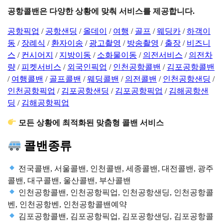
공항콜밴은 다양한 상황에 맞춰 서비스를 제공합니다.
공항픽업
/
공항샌딩
/
올데이
/
여행
/
골프
/
웨딩카
/
하객이
동
/
장례식
/
환자이송
/
광고촬영
/
방송촬영
/
출장
/
비즈니
스
/
컨시어지
/
지방이동
/
소화물이동
/
의전서비스
/
의전차
량
/
피켓서비스
/
외국인픽업
/
인천공항콜밴
/
김포공항콜밴
/
여행콜밴
/
골프콜밴
/
웨딩콜밴
/
의전콜밴
/
인천공항샌딩
/
인천공항픽업
/
김포공항샌딩
/
김포공항픽업
/
김해공항샌
딩
/
김해공항픽업
모든 상황에 최적화된 맞춤형 콜밴 서비스
콜밴종류
전국콜밴, 서울콜밴, 인천콜밴, 세종콜밴, 대전콜밴, 광주
콜밴, 대구콜밴, 울산콜밴, 부산콜밴
인천공항콜밴, 인천공항픽업, 인천공항샌딩, 인천공항콜
벤, 인천공항벤, 인천공항콜밴예약
김포공항콜밴, 김포공항픽업, 김포공항샌딩, 김포공항콜