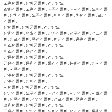
고현면콜밴, 남해군콜밴, 경상남도
갈화리콜밴, 고현리콜밴, 대곡리콜밴, 대사리콜밴, 도마리콜
밴, 남치리콜밴, 오곡리콜밴, 이어리콜밴, 차면리콜밴, 포상
리콜밴,
남면콜밴, 남해군콜밴, 경상남도
당항리콜밴, 덕월리콜밴, 상가리콜밴, 선구리콜밴, 석교리콜
밴, 임포리콜밴, 죽전리콜밴, 평산리콜밴, 홍현리콜밴,
미조면콜밴, 남해군콜밴, 경상남도
미조리콜밴, 송정리콜밴,
삼동면콜밴, 남해군콜밴, 경상남도
금송리콜밴, 동천리콜밴, 물건리콜밴, 봉화리콜밴, 영지리콜
밴, 지족리콜밴,
상주면콜밴, 남해군콜밴, 경상남도
상주리콜밴, 양아리콜밴,
서면콜밴, 남해군콜밴, 경상남도
남상리콜밴, 노구리콜밴, 대정리콜밴, 서상리콜밴, 서호리콜
밴, 연죽리콜밴, 작장리콜밴, 정포리콜밴, 중현리콜밴,
설천면콜밴, 남해군콜밴, 경상남도
금음리콜밴, 남양리콜밴, 노량리콜밴, 덕신리콜밴, 문항리콜