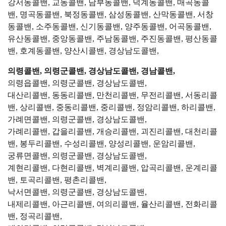
강서동콜밴, 교동콜밴, 남부동콜밴, 덕계동콜밴, 매곡동콜
밴, 명곡동콜밴, 북정동콜밴, 삼성동콜밴, 산막동콜밴, 서창
동콜밴, 소주동콜밴, 신기동콜밴, 양주동콜밴, 어곡동콜밴,
유산동콜밴, 중앙동콜밴, 주남동콜밴, 주진동콜밴, 평산동콜
밴, 호계동콜밴, 양산시콜밴, 경상남도콜밴,
의령콜밴, 의령군콜밴, 경상남도콜밴, 경남콜밴,
의령읍콜밴, 의령군콜밴, 경상남도콜밴,
대산리콜밴, 동동리콜밴, 만천리콜밴, 무전리콜밴, 서동리콜
밴, 상리콜밴, 중동리콜밴, 중리콜밴, 정암리콜밴, 하리콜밴,
가례면콜밴, 의령군콜밴, 경상남도콜밴,
가례리콜밴, 갑을리콜밴, 개승리콜밴, 괴진리콜밴, 대천리콜
밴, 봉두리콜밴, 수성리콜밴, 양성리콜밴, 운암리콜밴,
궁류면콜밴, 의령군콜밴, 경상남도콜밴,
계현리콜밴, 다현리콜밴, 벽계리콜밴, 압곡리콜밴, 운계리콜
밴, 토곡리콜밴, 평촌리콜밴,
낙서면콜밴, 의령군콜밴, 경상남도콜밴,
내제리콜밴, 아근리콜밴, 여의리콜밴, 율산리콜밴, 전화리콜
밴, 정곡리콜밴,