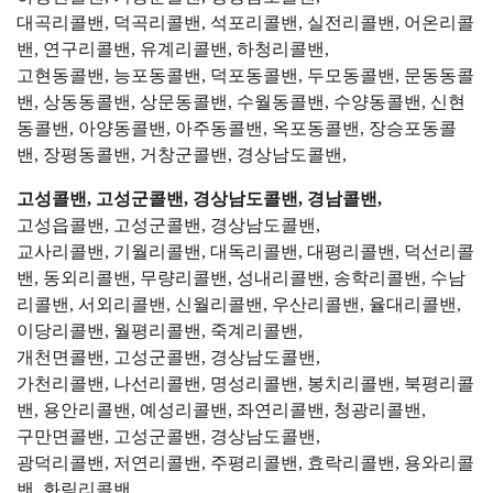
대곡리콜밴, 덕곡리콜밴, 석포리콜밴, 실전리콜밴, 어온리콜
밴, 연구리콜밴, 유계리콜밴, 하청리콜밴,
고현동콜밴, 능포동콜밴, 덕포동콜밴, 두모동콜밴, 문동동콜
밴, 상동동콜밴, 상문동콜밴, 수월동콜밴, 수양동콜밴, 신현
동콜밴, 아양동콜밴, 아주동콜밴, 옥포동콜밴, 장승포동콜
밴, 장평동콜밴, 거창군콜밴, 경상남도콜밴,
고성콜밴, 고성군콜밴, 경상남도콜밴, 경남콜밴,
고성읍콜밴, 고성군콜밴, 경상남도콜밴,
교사리콜밴, 기월리콜밴, 대독리콜밴, 대평리콜밴, 덕선리콜
밴, 동외리콜밴, 무량리콜밴, 성내리콜밴, 송학리콜밴, 수남
리콜밴, 서외리콜밴, 신월리콜밴, 우산리콜밴, 율대리콜밴,
이당리콜밴, 월평리콜밴, 죽계리콜밴,
개천면콜밴, 고성군콜밴, 경상남도콜밴,
가천리콜밴, 나선리콜밴, 명성리콜밴, 봉치리콜밴, 북평리콜
밴, 용안리콜밴, 예성리콜밴, 좌연리콜밴, 청광리콜밴,
구만면콜밴, 고성군콜밴, 경상남도콜밴,
광덕리콜밴, 저연리콜밴, 주평리콜밴, 효락리콜밴, 용와리콜
밴, 화림리콜밴,