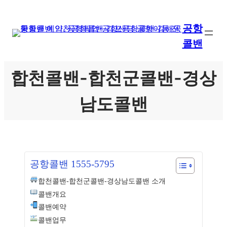
콘
텐
공항
츠
콜밴
로
바
로
합천콜밴-합천군콜밴-경상
가
기
남도콜밴
공항콜밴 1555-5795
합천콜밴-합천군콜밴-경상남도콜밴 소개
콜밴개요
콜밴예약
콜밴업무