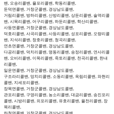
밴, 오송리콜밴, 율포리콜밴, 학동리콜밴,
둔덕면콜밴, 거창군콜밴, 경상남도콜밴,
거림리콜밴, 방하리콜밴, 산방리콜밴, 상둔리콜밴, 술역리콜
밴, 시목리콜밴, 어구리콜밴, 하둔리콜밴, 학산리콜밴,
사등면콜밴, 거창군콜밴, 경상남도콜밴,
덕호리콜밴, 사곡리콜밴, 사등리콜밴, 성포리콜밴, 오량리콜
밴, 지석리콜밴, 창호리콜밴, 청곡리콜밴,
연초면콜밴, 거창군콜밴, 경상남도콜밴,
다공리콜밴, 덕치리콜밴, 명동리콜밴, 송정리콜밴, 연사리콜
밴, 오비리콜밴, 이목리콜밴, 죽토리콜밴, 천곡리콜밴, 한내
리콜밴,
일운면콜밴, 거창군콜밴, 경상남도콜밴,
구조라리콜밴, 망치리콜밴, 소동리콜밴, 옥림리콜밴, 와현리
콜밴, 지세포리콜밴,
장목면콜밴, 거창군콜밴, 경상남도콜밴,
관포리콜밴, 구영리콜밴, 농소리콜밴, 대금리콜밴, 송진포리
콜밴, 시방리콜밴, 외포리콜밴, 유호리콜밴, 율천리콜밴, 장
목리콜밴,
하청면콜밴, 거창군콜밴, 경상남도콜밴,