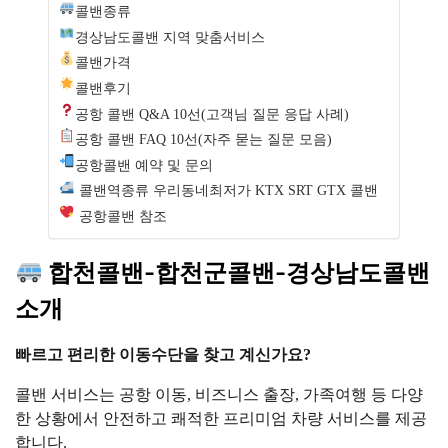
콜밴종류
경상남도콜밴 지역 맞춤서비스
콜밴가격
콜밴후기
공항 콜밴 Q&A 10선(고객님 질문 응답 사례)
공항 콜밴 FAQ 10선(자주 묻는 질문 모음)
공항콜밴 예약 및 문의
콜밴역종류 우리동네최저가 KTX SRT GTX 콜밴
공항콜밴 참조
합천콜밴-합천군콜밴-경상남도콜밴
소개
빠르고 편리한 이동수단을 찾고 계신가요?
콜밴 서비스는 공항 이동, 비즈니스 출장, 가족여행 등 다양
한 상황에서 안전하고 쾌적한 프리미엄 차량 서비스를 제공
합니다.