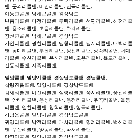
밴, 문의리콜밴, 비란리콜밴, 진목리콜밴,
이동면콜밴, 남해군콜밴, 경상남도
난음리콜밴, 다정리콜밴, 무림리콜밴, 석평리콜밴, 신전리콜
밴, 용소리콜밴, 초음리콜밴, 화계리콜밴,
창선면콜밴, 남해군콜밴, 경상남도
가인리콜밴, 광천리콜밴, 당항리콜밴, 당저리콜밴, 대벽리콜
밴, 동대리콜밴, 부윤리콜밴, 상신리콜밴, 상죽리콜밴, 서대
리콜밴, 수산리콜밴, 옥천리콜밴, 오용리콜밴, 율도리콜밴,
진동리콜밴, 지족리콜밴,
밀양콜밴, 밀양시콜밴, 경상남도콜밴, 경남콜밴,
삼랑진읍콜밴, 밀양시콜밴, 경상남도콜밴,
검세리콜밴, 미전리콜밴, 삼랑리콜밴, 송지리콜밴, 숭진리콜
밴, 안태리콜밴, 용성리콜밴, 용전리콜밴, 우곡리콜밴, 율동
리콜밴, 임천리콜밴, 청학리콜밴, 행곡리콜밴,
하남읍콜밴, 밀양시콜밴, 경상남도콜밴,
귀명리콜밴, 남전리콜밴, 대사리콜밴, 명례리콜밴, 백산리콜
밴, 수산리콜밴, 양동리콜밴, 파서리콜밴,
단장면콜밴, 밀양시콜밴, 경상남도콜밴,