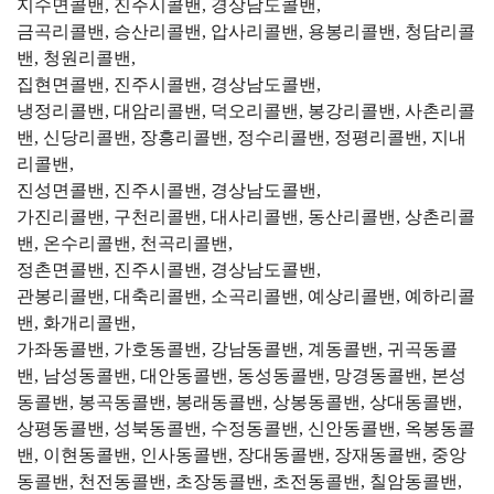
지수면콜밴, 진주시콜밴, 경상남도콜밴,
금곡리콜밴, 승산리콜밴, 압사리콜밴, 용봉리콜밴, 청담리콜
밴, 청원리콜밴,
집현면콜밴, 진주시콜밴, 경상남도콜밴,
냉정리콜밴, 대암리콜밴, 덕오리콜밴, 봉강리콜밴, 사촌리콜
밴, 신당리콜밴, 장흥리콜밴, 정수리콜밴, 정평리콜밴, 지내
리콜밴,
진성면콜밴, 진주시콜밴, 경상남도콜밴,
가진리콜밴, 구천리콜밴, 대사리콜밴, 동산리콜밴, 상촌리콜
밴, 온수리콜밴, 천곡리콜밴,
정촌면콜밴, 진주시콜밴, 경상남도콜밴,
관봉리콜밴, 대축리콜밴, 소곡리콜밴, 예상리콜밴, 예하리콜
밴, 화개리콜밴,
가좌동콜밴, 가호동콜밴, 강남동콜밴, 계동콜밴, 귀곡동콜
밴, 남성동콜밴, 대안동콜밴, 동성동콜밴, 망경동콜밴, 본성
동콜밴, 봉곡동콜밴, 봉래동콜밴, 상봉동콜밴, 상대동콜밴,
상평동콜밴, 성북동콜밴, 수정동콜밴, 신안동콜밴, 옥봉동콜
밴, 이현동콜밴, 인사동콜밴, 장대동콜밴, 장재동콜밴, 중앙
동콜밴, 천전동콜밴, 초장동콜밴, 초전동콜밴, 칠암동콜밴,