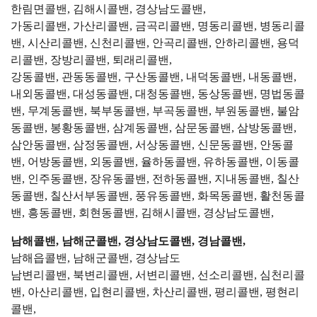
한림면콜밴, 김해시콜밴, 경상남도콜밴,
가동리콜밴, 가산리콜밴, 금곡리콜밴, 명동리콜밴, 병동리콜
밴, 시산리콜밴, 신천리콜밴, 안곡리콜밴, 안하리콜밴, 용덕
리콜밴, 장방리콜밴, 퇴래리콜밴,
강동콜밴, 관동동콜밴, 구산동콜밴, 내덕동콜밴, 내동콜밴,
내외동콜밴, 대성동콜밴, 대청동콜밴, 동상동콜밴, 명법동콜
밴, 무계동콜밴, 북부동콜밴, 부곡동콜밴, 부원동콜밴, 불암
동콜밴, 봉황동콜밴, 삼계동콜밴, 삼문동콜밴, 삼방동콜밴,
삼안동콜밴, 삼정동콜밴, 서상동콜밴, 신문동콜밴, 안동콜
밴, 어방동콜밴, 외동콜밴, 율하동콜밴, 유하동콜밴, 이동콜
밴, 인주동콜밴, 장유동콜밴, 전하동콜밴, 지내동콜밴, 칠산
동콜밴, 칠산서부동콜밴, 풍유동콜밴, 화목동콜밴, 활천동콜
밴, 흥동콜밴, 회현동콜밴, 김해시콜밴, 경상남도콜밴,
남해콜밴, 남해군콜밴, 경상남도콜밴, 경남콜밴,
남해읍콜밴, 남해군콜밴, 경상남도
남변리콜밴, 북변리콜밴, 서변리콜밴, 선소리콜밴, 심천리콜
밴, 아산리콜밴, 입현리콜밴, 차산리콜밴, 평리콜밴, 평현리
콜밴,