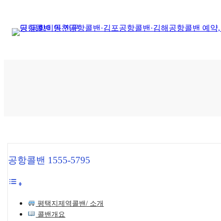
콘
텐
츠
로
바
로
가
기
공항콜밴 1555-5795
평택지제역콜밴/ 소개
콜밴개요