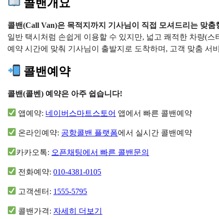
콜밴개요
콜밴(Call Van)은 목적지까지 기사님이 직접 모셔드리는 맞
일반 택시처럼 손쉽게 이용할 수 있지만, 넓고 쾌적한 차량(스타
예약 시간에 맞춰 기사님이 출발지로 도착하며, 고객 맞춤 
콜밴예약
콜밴(콜벤) 예약은 아주 쉽습니다!
앱예약:
네이버스마트스토어
앱에서 빠른 콜밴예약
온라인예약:
공항콜밴 플랫폼
에서 실시간 콜밴예약
카카오톡:
오픈채팅에서 빠른 콜밴문의
전화예약:
010-4381-0105
고객센터:
1555-5795
콜밴가격:
자세히 더보기