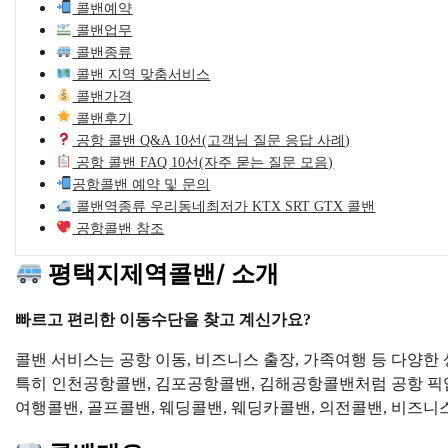
콜밴예약
콜밴업무
콜밴종류
콜밴 지역 맞춤서비스
콜밴가격
콜밴후기
공항 콜밴 Q&A 10선(고객님 질문 응답 사례)
공항 콜밴 FAQ 10선(자주 묻는 질문 모음)
공항콜밴 예약 및 문의
콜밴역종류 우리동네최저가 KTX SRT GTX 콜밴
공항콜밴 참조
평택지제역콜밴/ 소개
빠르고 편리한 이동수단을 찾고 계신가요?
콜밴 서비스는 공항 이동, 비즈니스 출장, 가족여행 등 다양
특히 인천공항콜밴, 김포공항콜밴, 김해공항콜밴처럼 공항 픽업
여행콜밴, 골프콜밴, 웨딩콜밴, 웨딩카콜밴, 의전콜밴, 비즈