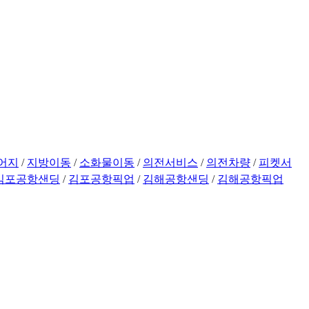
어지
/
지방이동
/
소화물이동
/
의전서비스
/
의전차량
/
피켓서
김포공항샌딩
/
김포공항픽업
/
김해공항샌딩
/
김해공항픽업