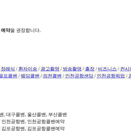
 예약
을 권장합니다.
/
장례식
/
환자이송
/
광고촬영
/
방송촬영
/
출장
/
비즈니스
/
컨시
골프콜밴
/
웨딩콜밴
/
의전콜밴
/
인천공항샌딩
/
인천공항픽업
/
밴, 대구콜밴, 울산콜밴, 부산콜밴
, 인천공항벤, 인천공항콜밴예약
, 김포공항벤, 김포공항콜밴예약