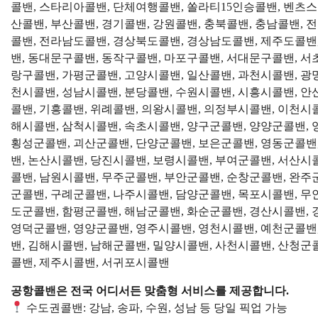
콜밴, 스타리아콜밴, 단체여행콜밴, 쏠라티15인승콜밴, 벤츠스
산콜밴, 부산콜밴, 경기콜밴, 강원콜밴, 충북콜밴, 충남콜밴,
콜밴, 전라남도콜밴, 경상북도콜밴, 경상남도콜밴, 제주도콜밴,
밴, 동대문구콜밴, 동작구콜밴, 마포구콜밴, 서대문구콜밴, 서
랑구콜밴, 가평군콜밴, 고양시콜밴, 일산콜밴, 과천시콜밴, 광
천시콜밴, 성남시콜밴, 분당콜밴, 수원시콜밴, 시흥시콜밴, 안
콜밴, 기흥콜밴, 위례콜밴, 의왕시콜밴, 의정부시콜밴, 이천시
해시콜밴, 삼척시콜밴, 속초시콜밴, 양구군콜밴, 양양군콜밴, 
횡성군콜밴, 괴산군콜밴, 단양군콜밴, 보은군콜밴, 영동군콜밴,
밴, 논산시콜밴, 당진시콜밴, 보령시콜밴, 부여군콜밴, 서산시
콜밴, 남원시콜밴, 무주군콜밴, 부안군콜밴, 순창군콜밴, 완주
군콜밴, 구례군콜밴, 나주시콜밴, 담양군콜밴, 목포시콜밴, 무
도군콜밴, 함평군콜밴, 해남군콜밴, 화순군콜밴, 경산시콜밴, 
영덕군콜밴, 영양군콜밴, 영주시콜밴, 영천시콜밴, 예천군콜밴,
밴, 김해시콜밴, 남해군콜밴, 밀양시콜밴, 사천시콜밴, 산청군
콜밴, 제주시콜밴, 서귀포시콜밴
공항콜밴은 전국 어디서든 맞춤형 서비스를 제공합니다.
수도권콜밴: 강남, 송파, 수원, 성남 등 당일 픽업 가능