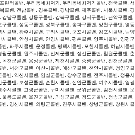
프린터콜밴, 우리동네최저가, 우리동네최저가콜밴, 전국콜밴, 서울
 전북콜밴, 전남콜밴, 경북콜밴, 경남콜밴, 제주콜밴, 서울시콜밴,
 강남구콜밴, 강동구콜밴, 강북구콜밴, 강서구콜밴, 관악구콜밴,
초구콜밴, 성동구콜밴, 성북구콜밴, 송파구콜밴, 양천구콜밴, 영등
명시콜밴, 광주시콜밴, 구리시콜밴, 군포시콜밴, 김포시콜밴, 남양
산시콜밴, 안성시콜밴, 안양시콜밴, 평촌콜밴, 양주시콜밴, 양평군
콜밴, 파주시콜밴, 운정콜밴, 평택시콜밴, 포천시콜밴, 하남시콜밴,
영월군콜밴, 원주시콜밴, 인제군콜밴, 정선군콜밴, 철원군콜밴, 
 옥천군콜밴, 음성군콜밴, 제천시콜밴, 증평군콜밴, 진천군콜밴,
콜밴, 서천군콜밴, 아산시콜밴, 예산군콜밴, 천안시콜밴, 청양군콜
군콜밴, 익산시콜밴, 임실군콜밴, 장수군콜밴, 전주시콜밴, 정읍시
안군콜밴, 보성군콜밴, 순천시콜밴, 신안군콜밴, 여수시콜밴, 영광
경주시콜밴, 고령군콜밴, 구미시콜밴, 군위군콜밴, 김천시콜밴, 
 울릉도콜밴, 울진군콜밴, 의성군콜밴, 청도군콜밴, 청송군콜밴,
콜밴, 양산시콜밴, 의령군콜밴, 진주시콜밴, 창녕군콜밴, 창원시콜