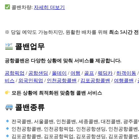
콜밴차량:
자세히 더보기
※ 당일 예약도 가능하지만, 원활한 배차를 위해
최소 5시간 전
콜밴업무
공항콜밴은 다양한 상황에 맞춰 서비스를 제공합니다.
공항픽업
/
공항샌딩
/
올데이
/
여행
/
골프
/
웨딩카
/
하객이동
비스
/
외국인픽업
/
인천공항콜밴
/
김포공항콜밴
/
여행콜밴
/
모든 상황에 최적화된 맞춤형 콜밴 서비스
콜밴종류
전국콜밴, 서울콜밴, 인천콜밴, 세종콜밴, 대전콜밴, 광주콜
인천공항콜밴, 인천공항픽업, 인천공항샌딩, 인천공항콜벤
김포공항콜밴, 김포공항픽업, 김포공항샌딩, 김포공항콜벤