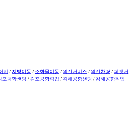
어지
/
지방이동
/
소화물이동
/
의전서비스
/
의전차량
/
피켓서
김포공항샌딩
/
김포공항픽업
/
김해공항샌딩
/
김해공항픽업