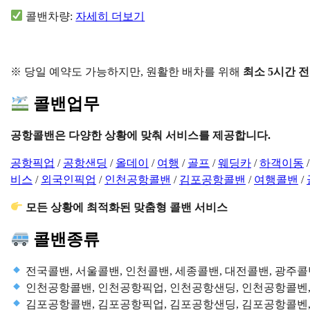
콜밴차량:
자세히 더보기
※ 당일 예약도 가능하지만, 원활한 배차를 위해
최소 5시간 전
콜밴업무
공항콜밴은 다양한 상황에 맞춰 서비스를 제공합니다.
공항픽업
/
공항샌딩
/
올데이
/
여행
/
골프
/
웨딩카
/
하객이동
비스
/
외국인픽업
/
인천공항콜밴
/
김포공항콜밴
/
여행콜밴
/
모든 상황에 최적화된 맞춤형 콜밴 서비스
콜밴종류
전국콜밴, 서울콜밴, 인천콜밴, 세종콜밴, 대전콜밴, 광주콜
인천공항콜밴, 인천공항픽업, 인천공항샌딩, 인천공항콜벤
김포공항콜밴, 김포공항픽업, 김포공항샌딩, 김포공항콜벤