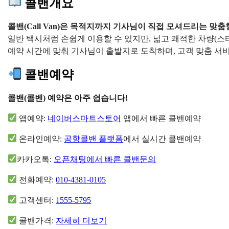
콜밴개요
콜밴(Call Van)은 목적지까지 기사님이 직접 모셔드리는 맞
일반 택시처럼 손쉽게 이용할 수 있지만, 넓고 쾌적한 차량(스타
예약 시간에 맞춰 기사님이 출발지로 도착하며, 고객 맞춤 
콜밴예약
콜밴(콜벤) 예약은 아주 쉽습니다!
앱예약:
네이버스마트스토어
앱에서 빠른 콜밴예약
온라인예약:
공항콜밴 플랫폼
에서 실시간 콜밴예약
카카오톡:
오픈채팅에서 빠른 콜밴문의
전화예약:
010-4381-0105
고객센터:
1555-5795
콜밴가격:
자세히 더보기