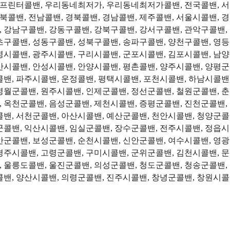
프린터콜밴, 우리동네최저가, 우리동네최저가콜밴, 전국콜밴, 서울
 전북콜밴, 전남콜밴, 경북콜밴, 경남콜밴, 제주콜밴, 서울시콜밴,
 강남구콜밴, 강동구콜밴, 강북구콜밴, 강서구콜밴, 관악구콜밴,
초구콜밴, 성동구콜밴, 성북구콜밴, 송파구콜밴, 양천구콜밴, 영등
명시콜밴, 광주시콜밴, 구리시콜밴, 군포시콜밴, 김포시콜밴, 남양
산시콜밴, 안성시콜밴, 안양시콜밴, 평촌콜밴, 양주시콜밴, 양평군
콜밴, 파주시콜밴, 운정콜밴, 평택시콜밴, 포천시콜밴, 하남시콜밴,
영월군콜밴, 원주시콜밴, 인제군콜밴, 정선군콜밴, 철원군콜밴, 
 옥천군콜밴, 음성군콜밴, 제천시콜밴, 증평군콜밴, 진천군콜밴,
콜밴, 서천군콜밴, 아산시콜밴, 예산군콜밴, 천안시콜밴, 청양군콜
군콜밴, 익산시콜밴, 임실군콜밴, 장수군콜밴, 전주시콜밴, 정읍시
안군콜밴, 보성군콜밴, 순천시콜밴, 신안군콜밴, 여수시콜밴, 영광
경주시콜밴, 고령군콜밴, 구미시콜밴, 군위군콜밴, 김천시콜밴, 
 울릉도콜밴, 울진군콜밴, 의성군콜밴, 청도군콜밴, 청송군콜밴,
콜밴, 양산시콜밴, 의령군콜밴, 진주시콜밴, 창녕군콜밴, 창원시콜