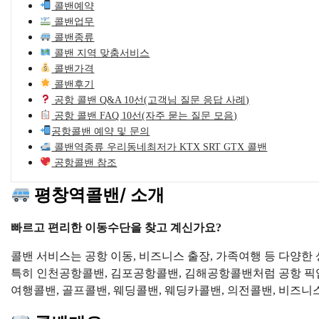
콜밴예약
콜밴업무
콜밴종류
콜밴 지역 맞춤서비스
콜밴가격
콜밴후기
공항 콜밴 Q&A 10선(고객님 질문 응답 사례)
공항 콜밴 FAQ 10선(자주 묻는 질문 모음)
공항콜밴 예약 및 문의
콜밴역종류 우리동네최저가 KTX SRT GTX 콜밴
공항콜밴 참조
평창역콜밴/ 소개
빠르고 편리한 이동수단을 찾고 계신가요?
콜밴 서비스는 공항 이동, 비즈니스 출장, 가족여행 등 다양
특히 인천공항콜밴, 김포공항콜밴, 김해공항콜밴처럼 공항 픽업
여행콜밴, 골프콜밴, 웨딩콜밴, 웨딩카콜밴, 의전콜밴, 비즈