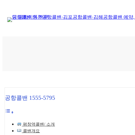
콘
텐
츠
로
바
로
가
기
공항콜밴 1555-5795
평창역콜밴/ 소개
콜밴개요