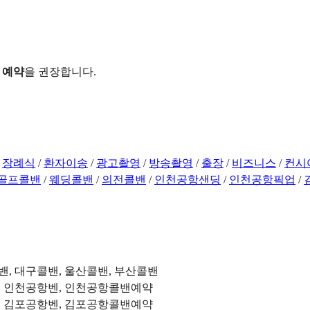
 예약
을 권장합니다.
/
장례식
/
환자이송
/
광고촬영
/
방송촬영
/
출장
/
비즈니스
/
컨시
골프콜밴
/
웨딩콜밴
/
의전콜밴
/
인천공항샌딩
/
인천공항픽업
/
밴, 대구콜밴, 울산콜밴, 부산콜밴
, 인천공항벤, 인천공항콜밴예약
, 김포공항벤, 김포공항콜밴예약