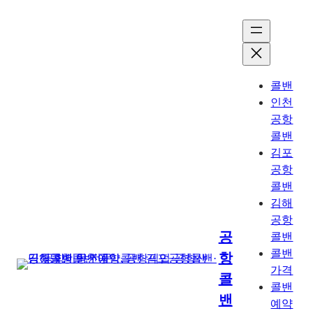
콘
텐
츠
로
바
콜밴
로
인천
가
공항
기
콜밴
김포
공항
콜밴
김해
공항
공
콜밴
콜밴
항
가격
콜
콜밴
밴
예약