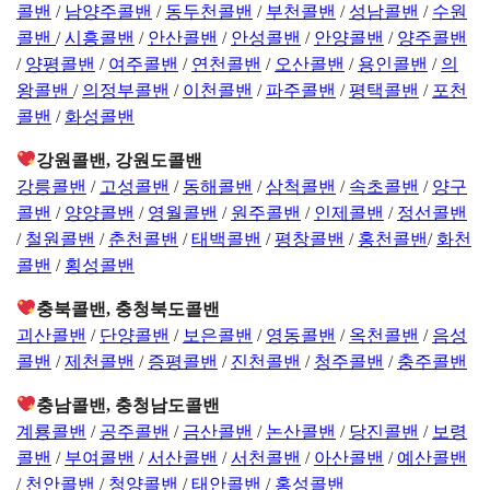
콜밴
/
남양주콜밴
/
동두천콜밴
/
부천콜밴
/
성남콜밴
/
수원
콜밴
/
시흥콜밴
/
안산콜밴
/
안성콜밴
/
안양콜밴
/
양주콜밴
/
양평콜밴
/
여주콜밴
/
연천콜밴
/
오산콜밴
/
용인콜밴
/
의
왕콜밴
/
의정부콜밴
/
이천콜밴
/
파주콜밴
/
평택콜밴
/
포천
콜밴
/
화성콜밴
강원콜밴, 강원도콜밴
강릉콜밴
/
고성콜밴
/
동해콜밴
/
삼척콜밴
/
속초콜밴
/
양구
콜밴
/
양양콜밴
/
영월콜밴
/
원주콜밴
/
인제콜밴
/
정선콜밴
/
철원콜밴
/
춘천콜밴
/
태백콜밴
/
평창콜밴
/
홍천콜밴
/
화천
콜밴
/
횡성콜밴
충북콜밴, 충청북도콜밴
괴산콜밴
/
단양콜밴
/
보은콜밴
/
영동콜밴
/
옥천콜밴
/
음성
콜밴
/
제천콜밴
/
증평콜밴
/
진천콜밴
/
청주콜밴
/
충주콜밴
충남콜밴, 충청남도콜밴
계룡콜밴
/
공주콜밴
/
금산콜밴
/
논산콜밴
/
당진콜밴
/
보령
콜밴
/
부여콜밴
/
서산콜밴
/
서천콜밴
/
아산콜밴
/
예산콜밴
/
천안콜밴
/
청양콜밴
/
태안콜밴
/
홍성콜밴