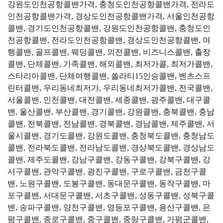
강원도인천공항콜밴가격, 충청도인천공항콜밴가격, 전라도
인천공항콜밴가격, 경상도인천공항콜밴가격, 서울인천공항
콜밴, 경기도인천공항콜밴, 강원도인천공항콜밴, 충청도인
천공항콜밴, 전라도인천공항콜밴, 경상도인천공항콜밴, 여
행콜밴, 골프콜밴, 웨딩콜밴, 의전콜밴, 비즈니스콜밴, 출장
콜밴, 단체콜밴, 가족콜밴, 해외콜밴, 최저가콜, 최저가콜밴,
스타리아콜밴, 단체여행콜밴, 쏠라티15인승콜밴, 벤츠스프
린터콜밴, 우리동네최저가, 우리동네최저가콜밴, 전국콜밴,
서울콜밴, 인천콜밴, 대전콜밴, 세종콜밴, 광주콜밴, 대구콜
밴, 울산콜밴, 부산콜밴, 경기콜밴, 강원콜밴, 충북콜밴, 충남
콜밴, 전북콜밴, 전남콜밴, 경북콜밴, 경남콜밴, 제주콜밴, 서
울시콜밴, 경기도콜밴, 강원도콜밴, 충청북도콜밴, 충청남도
콜밴, 전라북도콜밴, 전라남도콜밴, 경상북도콜밴, 경상남도
콜밴, 제주도콜밴, 강남구콜밴, 강동구콜밴, 강북구콜밴, 강
서구콜밴, 관악구콜밴, 광진구콜밴, 구로구콜밴, 금천구콜
밴, 노원구콜밴, 도봉구콜밴, 동대문구콜밴, 동작구콜밴, 마
포구콜밴, 서대문구콜밴, 서초구콜밴, 성동구콜밴, 성북구콜
밴, 송파구콜밴, 양천구콜밴, 영등포구콜밴, 용산구콜밴, 은
평구콜밴, 종로구콜밴, 중구콜밴, 중랑구콜밴, 가평군콜밴,