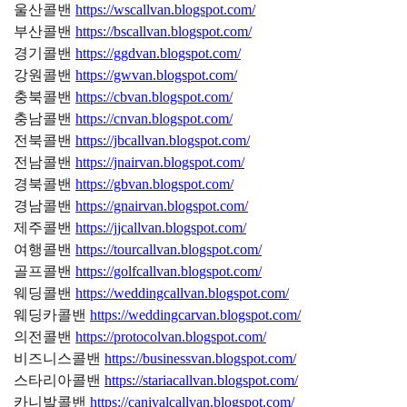
울산콜밴
https://wscallvan.blogspot.com/
부산콜밴
https://bscallvan.blogspot.com/
경기콜밴
https://ggdvan.blogspot.com/
강원콜밴
https://gwvan.blogspot.com/
충북콜밴
https://cbvan.blogspot.com/
충남콜밴
https://cnvan.blogspot.com/
전북콜밴
https://jbcallvan.blogspot.com/
전남콜밴
https://jnairvan.blogspot.com/
경북콜밴
https://gbvan.blogspot.com/
경남콜밴
https://gnairvan.blogspot.com/
제주콜밴
https://jjcallvan.blogspot.com/
여행콜밴
https://tourcallvan.blogspot.com/
골프콜밴
https://golfcallvan.blogspot.com/
웨딩콜밴
https://weddingcallvan.blogspot.com/
웨딩카콜밴
https://weddingcarvan.blogspot.com/
의전콜밴
https://protocolvan.blogspot.com/
비즈니스콜밴
https://businessvan.blogspot.com/
스타리아콜밴
https://stariacallvan.blogspot.com/
카니발콜밴
https://canivalcallvan.blogspot.com/