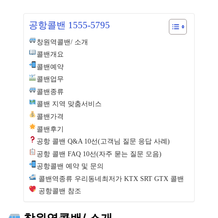
공항콜밴 1555-5795
창원역콜밴/ 소개
콜밴개요
콜밴예약
콜밴업무
콜밴종류
콜밴 지역 맞춤서비스
콜밴가격
콜밴후기
공항 콜밴 Q&A 10선(고객님 질문 응답 사례)
공항 콜밴 FAQ 10선(자주 묻는 질문 모음)
공항콜밴 예약 및 문의
콜밴역종류 우리동네최저가 KTX SRT GTX 콜밴
공항콜밴 참조