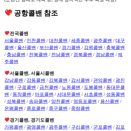
공항콜밴 참조
전국콜밴
서울콜밴
/
인천콜밴
/
대전콜밴
/
세종콜밴
/
광주콜밴
/
대구
콜밴
/
울산콜밴
/
부산콜밴
/
경기콜밴
/
강원콜밴
/
충북콜밴
/
충남콜밴
/
전북콜밴
/
전남콜밴
/
경북콜밴
/
경남콜밴
/
제
주콜밴
서울콜밴, 서울시콜밴
강남콜밴
/
강동콜밴
/
강북콜밴
/
강서콜밴
/
관악콜밴
/
광진
콜밴
/
구로콜밴
/
금천콜밴
/
노원콜밴
/
도봉콜밴
/
동대문콜
밴
/
동작콜밴
/
마포콜밴
/
서대문콜밴
/
서초콜밴
/
성동콜밴
/
성북콜밴
/
송파콜밴
/
양천콜밴
/
영등포콜밴
/
용산콜밴
/
은평콜밴
/
종로콜밴
/
중구콜밴
/
중랑콜밴
경기콜밴, 경기도콜밴
가평콜밴
/
광명콜밴
/
광주콜밴
/
구리콜밴
/
군포콜밴
/
김포