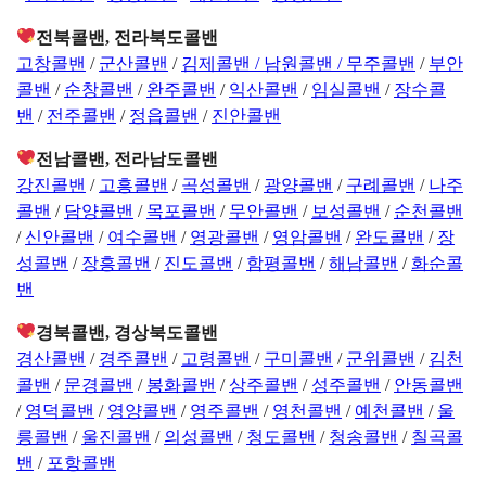
전북콜밴, 전라북도콜밴
고창콜밴
/
군산콜밴
/
김제콜밴 /
남원콜밴 /
무주콜밴
/
부안
콜밴
/
순창콜밴
/
완주콜밴
/
익산콜밴
/
임실콜밴
/
장수콜
밴
/
전주콜밴
/
정읍콜밴
/
진안콜밴
전남콜밴, 전라남도콜밴
강진콜밴
/
고흥콜밴
/
곡성콜밴
/
광양콜밴
/
구례콜밴
/
나주
콜밴
/
담양콜밴
/
목포콜밴
/
무안콜밴
/
보성콜밴
/
순천콜밴
/
신안콜밴
/
여수콜밴
/
영광콜밴
/
영암콜밴
/
완도콜밴
/
장
성콜밴
/
장흥콜밴
/
진도콜밴
/
함평콜밴
/
해남콜밴
/
화순콜
밴
경북콜밴, 경상북도콜밴
경산콜밴
/
경주콜밴
/
고령콜밴
/
구미콜밴
/
군위콜밴
/
김천
콜밴
/
문경콜밴
/
봉화콜밴
/
상주콜밴
/
성주콜밴
/
안동콜밴
/
영덕콜밴
/
영양콜밴
/
영주콜밴
/
영천콜밴
/
예천콜밴
/
울
릉콜밴
/
울진콜밴
/
의성콜밴
/
청도콜밴
/
청송콜밴
/
칠곡콜
밴
/
포항콜밴