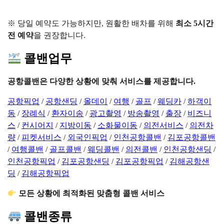
※ 당일 예약도 가능하지만, 원활한 배차를 위해
최소 5시간
전 예약
을 권장합니다.
콜밴업무
공항콜밴은 다양한 상황에 맞춰 서비스를 제공합니다.
공항픽업
/
공항샌딩
/
올데이
/
여행
/
골프
/
웨딩카
/
하객이
동
/
장례식
/
환자이송
/
광고촬영
/
방송촬영
/
출장
/
비즈니
스
/
컨시어지
/
지방이동
/
소화물이동
/
의전서비스
/
의전차
량
/
피켓서비스
/
외국인픽업
/
인천공항콜밴
/
김포공항콜밴
/
여행콜밴
/
골프콜밴
/
웨딩콜밴
/
의전콜밴
/
인천공항샌딩
/
인천공항픽업
/
김포공항샌딩
/
김포공항픽업
/
김해공항샌
딩
/
김해공항픽업
모든 상황에 최적화된 맞춤형 콜밴 서비스
콜밴종류