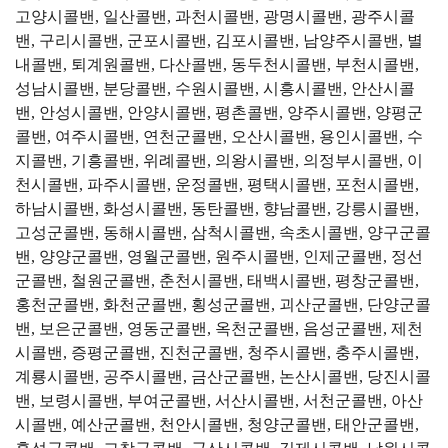
고양시콜밴, 일산콜밴, 과천시콜밴, 광명시콜밴, 광주시콜
밴, 구리시콜밴, 군포시콜밴, 김포시콜밴, 남양주시콜밴, 별
내콜밴, 퇴계원콜밴, 다산콜밴, 동두천시콜밴, 부천시콜밴,
성남시콜밴, 분당콜밴, 수원시콜밴, 시흥시콜밴, 안산시콜
밴, 안성시콜밴, 안양시콜밴, 평촌콜밴, 양주시콜밴, 양평군
콜밴, 여주시콜밴, 연천군콜밴, 오산시콜밴, 용인시콜밴, 수
지콜밴, 기흥콜밴, 위례콜밴, 의왕시콜밴, 의정부시콜밴, 이
천시콜밴, 파주시콜밴, 운정콜밴, 평택시콜밴, 포천시콜밴,
하남시콜밴, 화성시콜밴, 동탄콜밴, 향남콜밴, 강릉시콜밴,
고성군콜밴, 동해시콜밴, 삼척시콜밴, 속초시콜밴, 양구군콜
밴, 양양군콜밴, 영월군콜밴, 원주시콜밴, 인제군콜밴, 정선
군콜밴, 철원군콜밴, 춘천시콜밴, 태백시콜밴, 평창군콜밴,
홍천군콜밴, 화천군콜밴, 횡성군콜밴, 괴산군콜밴, 단양군콜
밴, 보은군콜밴, 영동군콜밴, 옥천군콜밴, 음성군콜밴, 제천
시콜밴, 증평군콜밴, 진천군콜밴, 청주시콜밴, 충주시콜밴,
계룡시콜밴, 공주시콜밴, 금산군콜밴, 논산시콜밴, 당진시콜
밴, 보령시콜밴, 부여군콜밴, 서산시콜밴, 서천군콜밴, 아산
시콜밴, 예산군콜밴, 천안시콜밴, 청양군콜밴, 태안군콜밴,