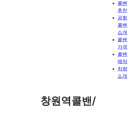
콜벤
추천
공항
콜밴
소개
콜밴
가격
콜밴
예약
차량
소개
창원역콜밴/