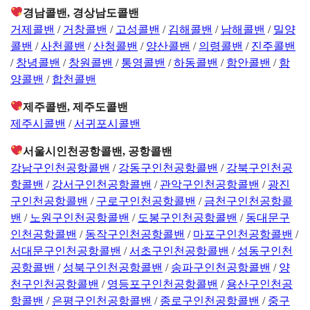
경남콜밴, 경상남도콜밴
거제콜밴
/
거창콜밴
/
고성콜밴
/
김해콜밴
/
남해콜밴
/
밀양
콜밴
/
사천콜밴
/
산청콜밴
/
양산콜밴
/
의령콜밴
/
진주콜밴
/
창녕콜밴
/
창원콜밴
/
통영콜밴
/
하동콜밴
/
함안콜밴
/
함
양콜밴
/
합천콜밴
제주콜밴, 제주도콜밴
제주시콜밴
/
서귀포시콜밴
서울시인천공항콜밴, 공항콜밴
강남구인천공항콜밴
/
강동구인천공항콜밴
/
강북구인천공
항콜밴
/
강서구인천공항콜밴
/
관악구인천공항콜밴
/
광진
구인천공항콜밴
/
구로구인천공항콜밴
/
금천구인천공항콜
밴
/
노원구인천공항콜밴
/
도봉구인천공항콜밴
/
동대문구
인천공항콜밴
/
동작구인천공항콜밴
/
마포구인천공항콜밴
/
서대문구인천공항콜밴
/
서초구인천공항콜밴
/
성동구인천
공항콜밴
/
성북구인천공항콜밴
/
송파구인천공항콜밴
/
양
천구인천공항콜밴
/
영등포구인천공항콜밴
/
용산구인천공
항콜밴
/
은평구인천공항콜밴
/
종로구인천공항콜밴
/
중구