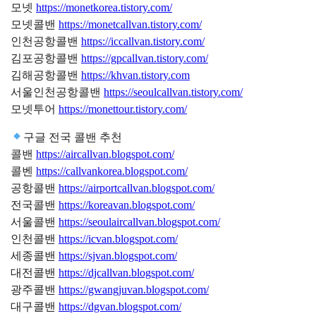
모넷
https://monetkorea.tistory.com/
모넷콜밴
https://monetcallvan.tistory.com/
인천공항콜밴
https://iccallvan.tistory.com/
김포공항콜밴
https://gpcallvan.tistory.com/
김해공항콜밴
https://khvan.tistory.com
서울인천공항콜밴
https://seoulcallvan.tistory.com/
모넷투어
https://monettour.tistory.com/
구글 전국 콜밴 추천
콜밴
https://aircallvan.blogspot.com/
콜벤
https://callvankorea.blogspot.com/
공항콜밴
https://airportcallvan.blogspot.com/
전국콜밴
https://koreavan.blogspot.com/
서울콜밴
https://seoulaircallvan.blogspot.com/
인천콜밴
https://icvan.blogspot.com/
세종콜밴
https://sjvan.blogspot.com/
대전콜밴
https://djcallvan.blogspot.com/
광주콜밴
https://gwangjuvan.blogspot.com/
대구콜밴
https://dgvan.blogspot.com/