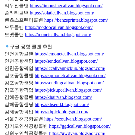
리무진콜밴
https://limousinecallvan.blogspot.com/
쏠라티콜밴
https://solaticallvan.blogspot.com/
벤츠스프린터콜밴
https://benzsprinter.blogspot.com/
모두콜밴
https://modoocallvan.blogspot.com/
모넷콜밴
https://monetcallvan.blogspot.com/
구글 공항 콜밴 추천
인천공항콜밴
https://icmonetcallvan.blogspot.com/
인천공항샌딩
https://sendcallvan.blogspot.com/
인천공항픽업
https://iccallvanpickup.blogspot.com/
김포공항콜밴
https://kpmonetcallvan.blogspot.com/
김포공항샌딩
https://sendingcallvan.blogspot.com/
김포공항픽업
https://pickupcallvan.blogspot.com/
김해공항콜밴
https://khairvan.blogspot.com/
김해공항샌딩
https://khsend.blogspot.com/
김해공항픽업
https://khpick.blogspot.com/
서울인천공항콜밴
https://seoulvan.blogspot.com/
경기도인천공항콜밴
https://ggdcallvan.blogspot.com/
강원도인천공항콜밴
https://gwdvan.blogspot.com/