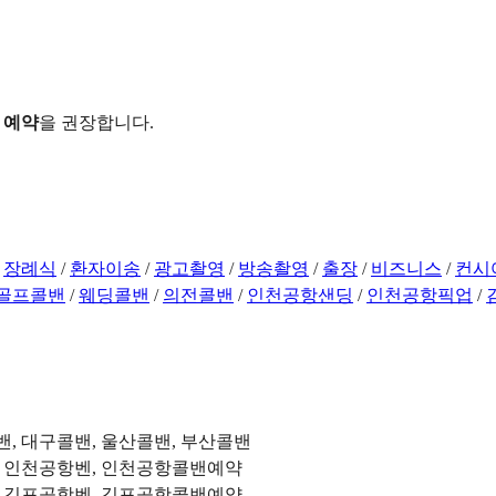
 예약
을 권장합니다.
/
장례식
/
환자이송
/
광고촬영
/
방송촬영
/
출장
/
비즈니스
/
컨시
골프콜밴
/
웨딩콜밴
/
의전콜밴
/
인천공항샌딩
/
인천공항픽업
/
밴, 대구콜밴, 울산콜밴, 부산콜밴
, 인천공항벤, 인천공항콜밴예약
, 김포공항벤, 김포공항콜밴예약