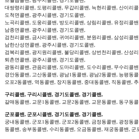
초월읍콜밴, 광주시콜밴, 경기도콜밴,
대쌍령리콜밴, 도평리콜밴, 무갑리콜밴, 늑현리콜밴, 산이리콜밴
도척면콜밴, 광주시콜밴, 경기도콜밴,
노곡리콜밴, 도웅리콜밴, 방도리콜밴, 상림리콜밴, 유정리콜밴,
남종면콜밴, 광주시콜밴, 경기도콜밴,
검천리콜밴, 금사리콜밴, 귀여리콜밴, 분원리콜밴, 삼성리콜밴
남한산성면콜밴, 광주시콜밴, 경기도콜밴,
검복리콜밴, 광지원리콜밴, 불당리콜밴, 상번천리콜밴, 산성리
퇴촌면콜밴, 광주시콜밴, 경기도콜밴,
광동리콜밴, 관음리콜밴, 도마리콜밴, 도수리콜밴, 무수리콜밴,
경안동콜밴, 고산동콜밴, 광남1동콜밴, 광남2동콜밴, 능평동콜
오포2동콜밴, 역동콜밴, 장지동콜밴, 중대동콜밴, 직동콜밴, 
구리콜밴, 구리시콜밴, 경기도콜밴, 경기콜밴,
갈매동콜밴, 교문1동콜밴, 교문2동콜밴, 교문동콜밴, 동구동콜
군포콜밴, 군포시콜밴, 경기도콜밴, 경기콜밴,
궁내동콜밴, 군포1동콜밴, 군포2동콜밴, 금정동콜밴, 광정동콜
동콜밴, 송부동콜밴, 수리동콜밴, 오금동콜밴, 재궁동콜밴, 군