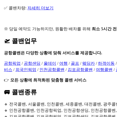
✅ 콜밴차량:
자세히 더보기
※ 당일 예약도 가능하지만, 원활한 배차를 위해
최소 5시간 전
🛫 콜밴업무
공항콜밴은 다양한 상황에 맞춰 서비스를 제공합니다.
공항픽업
/
공항샌딩
/
올데이
/
여행
/
골프
/
웨딩카
/
하객이동
비스
/
외국인픽업
/
인천공항콜밴
/
김포공항콜밴
/
여행콜밴
/
👉
모든 상황에 최적화된 맞춤형 콜밴 서비스
🚐 콜밴종류
🔹 전국콜밴, 서울콜밴, 인천콜밴, 세종콜밴, 대전콜밴, 광주콜
🔹 인천공항콜밴, 인천공항픽업, 인천공항샌딩, 인천공항콜벤
🔹 김포공항콜밴, 김포공항픽업, 김포공항샌딩, 김포공항콜벤