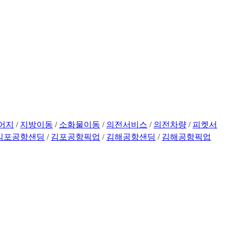
어지
/
지방이동
/
소화물이동
/
의전서비스
/
의전차량
/
피켓서
김포공항샌딩
/
김포공항픽업
/
김해공항샌딩
/
김해공항픽업