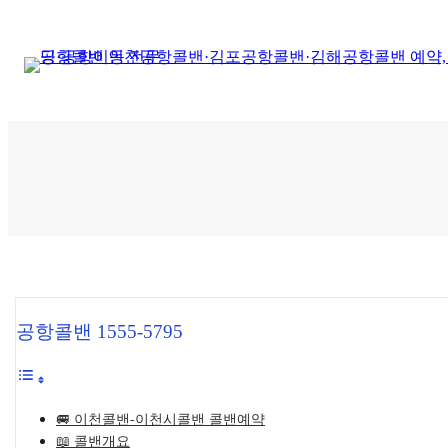
콘
텐
츠
로
바
로
가
기
공항콜밴 1555-5795
🚐 이천콜밴-이천시콜밴 콜밴예약
📖 콜밴개요