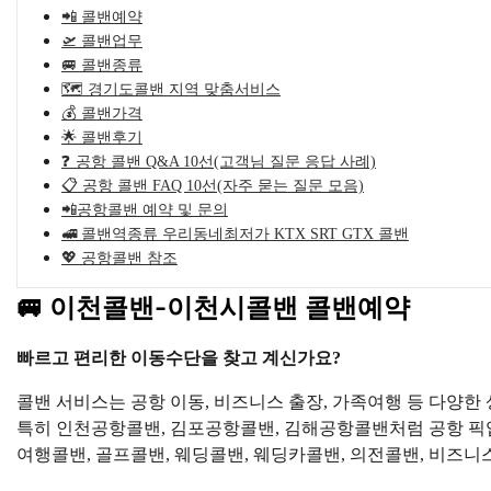
📲 콜밴예약
🛫 콜밴업무
🚐 콜밴종류
🗺️ 경기도콜밴 지역 맞춤서비스
💰 콜밴가격
🌟 콜밴후기
❓ 공항 콜밴 Q&A 10선(고객님 질문 응답 사례)
📋 공항 콜밴 FAQ 10선(자주 묻는 질문 모음)
📲공항콜밴 예약 및 문의
🚅 콜밴역종류 우리동네최저가 KTX SRT GTX 콜밴
💖 공항콜밴 참조
🚐 이천콜밴-이천시콜밴 콜밴예약
빠르고 편리한 이동수단을 찾고 계신가요?
콜밴 서비스는 공항 이동, 비즈니스 출장, 가족여행 등 다양
특히 인천공항콜밴, 김포공항콜밴, 김해공항콜밴처럼 공항 픽업
여행콜밴, 골프콜밴, 웨딩콜밴, 웨딩카콜밴, 의전콜밴, 비즈