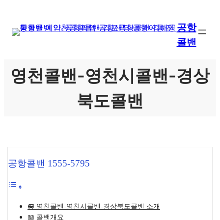
콘
텐
공항
츠
콜밴
로
바
로
영천콜밴-영천시콜밴-경상
가
기
북도콜밴
공항콜밴 1555-5795
🚐 영천콜밴-영천시콜밴-경상북도콜밴 소개
📖 콜밴개요