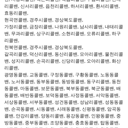
리콜밴, 신서리콜밴, 읍천리콜밴, 하서리콜밴, 환서리콜밴,
효동리콜밴,
현곡면콜밴, 경주시콜밴, 경상북도콜밴,
가정리콜밴, 금장리콜밴, 나원리콜밴, 남사리콜밴, 내태리콜
밴, 무과리콜밴, 상구리콜밴, 소현리콜밴, 오류리콜밴, 하구
리콜밴,
천북면콜밴, 경주시콜밴, 경상북도콜밴,
갈곡리콜밴, 덕산리콜밴, 동산리콜밴, 모아리콜밴, 물천리콜
밴, 성지리콜밴, 손곡리콜밴, 신당리콜밴, 오야리콜밴, 화산
리콜밴,
광명동콜밴, 교동콜밴, 구정동콜밴, 구황동콜밴, 노동동콜
밴, 노서동콜밴, 동부동콜밴, 동방동콜밴, 동구리콜밴, 동천
동콜밴, 마동콜밴, 보문동콜밴, 북부동콜밴, 북군동콜밴, 배
동콜밴, 배반동콜밴, 보덕동콜밴, 사정동콜밴, 서악동콜밴,
서상동콜밴, 서부동콜밴, 성건동콜밴, 성남리콜밴, 성동동콜
밴, 손곡동콜밴, 시동콜밴, 시래동콜밴, 신평동콜밴, 암곡동
콜밴, 안강리콜밴, 양동리콜밴, 용강동콜밴, 인왕동콜밴, 중
방동콜밴, 중부동콜밴, 조양동콜밴, 충효동콜밴, 탑동콜밴,