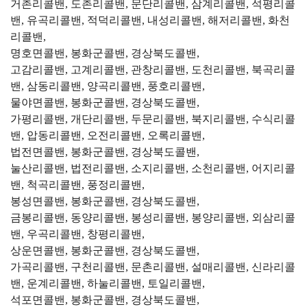
거촌리콜밴, 도촌리콜밴, 문단리콜밴, 삼계리콜밴, 석평리콜
밴, 유곡리콜밴, 적덕리콜밴, 내성리콜밴, 해저리콜밴, 화천
리콜밴,
명호면콜밴, 봉화군콜밴, 경상북도콜밴,
고감리콜밴, 고계리콜밴, 관창리콜밴, 도천리콜밴, 북곡리콜
밴, 삼동리콜밴, 양곡리콜밴, 풍호리콜밴,
물야면콜밴, 봉화군콜밴, 경상북도콜밴,
가평리콜밴, 개단리콜밴, 두문리콜밴, 북지리콜밴, 수식리콜
밴, 압동리콜밴, 오전리콜밴, 오록리콜밴,
법전면콜밴, 봉화군콜밴, 경상북도콜밴,
눌산리콜밴, 법전리콜밴, 소지리콜밴, 소천리콜밴, 어지리콜
밴, 척곡리콜밴, 풍정리콜밴,
봉성면콜밴, 봉화군콜밴, 경상북도콜밴,
금봉리콜밴, 동양리콜밴, 봉성리콜밴, 봉양리콜밴, 외삼리콜
밴, 우곡리콜밴, 창평리콜밴,
상운면콜밴, 봉화군콜밴, 경상북도콜밴,
가곡리콜밴, 구천리콜밴, 문촌리콜밴, 설매리콜밴, 신라리콜
밴, 운계리콜밴, 하눌리콜밴, 토일리콜밴,
석포면콜밴, 봉화군콜밴, 경상북도콜밴,