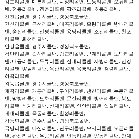
감포리콜밴, 대본리콜밴, 나정리콜밴, 노동리콜밴, 오류리콜
밴, 전동리콜밴, 전촌리콜밴, 팔조리콜밴, 호동리콜밴,
건천읍콜밴, 경주시콜밴, 경상북도콜밴,
건천리콜밴, 금척리콜밴, 대곡리콜밴, 모량리콜밴, 방내리콜
밴, 송선리콜밴, 신평리콜밴, 용명리콜밴, 조전리콜밴, 천포
리콜밴, 화천리콜밴,
안강읍콜밴, 경주시콜밴, 경상북도콜밴,
검단리콜밴, 갑산리콜밴, 강교리콜밴, 근계리콜밴, 노당리콜
밴, 대동리콜밴, 두류리콜밴, 산대리콜밴, 사방리콜밴, 안강
리콜밴, 양월리콜밴, 옥산리콜밴, 육통리콜밴, 청령리콜밴,
하곡리콜밴,
외동읍콜밴, 경주시콜밴, 경상북도콜밴,
개곡리콜밴, 괘릉리콜밴, 구어리콜밴, 냉천리콜밴, 녹동리콜
밴, 말방리콜밴, 모화리콜밴, 문산리콜밴, 방어리콜밴, 북토
리콜밴, 석계리콜밴, 신계리콜밴, 연안리콜밴, 입실리콜밴,
제내리콜밴, 죽동리콜밴, 활성리콜밴,
강동면콜밴, 경주시콜밴, 경상북도콜밴,
국당리콜밴, 다산리콜밴, 단구리콜밴, 모서리콜밴, 오금리콜
밴, 왕신리콜밴, 유금리콜밴, 인동리콜밴, 양동리콜밴, 안계