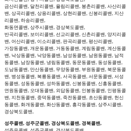
금산리콜밴, 달천리콜밴, 율림리콜밴, 봉촌리콜밴, 사산리콜
밴, 상곡리콜밴, 상용리콜밴, 상현리콜밴, 신봉리콜밴, 지산
리콜밴, 하송리콜밴,
화동면콜밴, 상주시콜밴, 경상북도콜밴,
반곡리콜밴, 보미리콜밴, 선교리콜밴, 신촌리콜밴, 양지리콜
밴, 어산리콜밴, 이소리콜밴, 판곡리콜밴, 평산리콜밴,
가장동콜밴, 개운동콜밴, 거동동콜밴, 계림동콜밴, 계산동콜
밴, 낙상동콜밴, 낙양동콜밴, 남성동콜밴, 남원동콜밴, 남적
동콜밴, 남장동콜밴, 냉림동콜밴, 동문동콜밴, 동성동콜밴,
도남동콜밴, 만산동콜밴, 무양동콜밴, 부원동콜밴, 북문동콜
밴, 병성동콜밴, 복룡동콜밴, 서곡동콜밴, 서문동콜밴, 서성
동콜밴, 성동동콜밴, 성하동콜밴, 신봉동콜밴, 신흥동콜밴,
연원동콜밴, 오대동콜밴, 외답동콜밴, 인봉동콜밴, 인평동콜
밴, 지천동콜밴, 중덕동콜밴, 죽전동콜밴, 초산동콜밴, 헌신
동콜밴, 화개동콜밴, 화산동콜밴, 흥각동콜밴, 상주시콜밴,
경상북도콜밴,
성주콜밴, 성주군콜밴, 경상북도콜밴, 경북콜밴,
성주읍콜밴, 성주군콜밴, 경상북도콜밴,