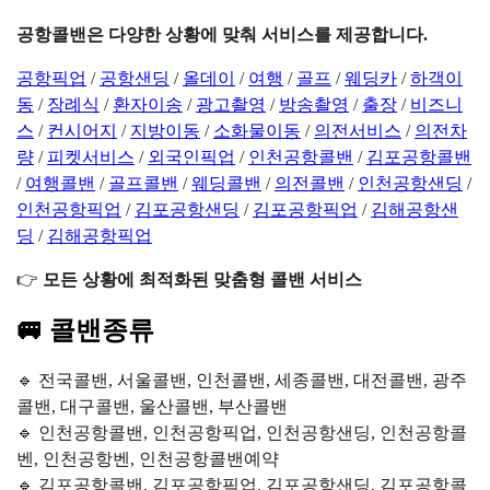
공항콜밴은 다양한 상황에 맞춰 서비스를 제공합니다.
공항픽업
/
공항샌딩
/
올데이
/
여행
/
골프
/
웨딩카
/
하객이
동
/
장례식
/
환자이송
/
광고촬영
/
방송촬영
/
출장
/
비즈니
스
/
컨시어지
/
지방이동
/
소화물이동
/
의전서비스
/
의전차
량
/
피켓서비스
/
외국인픽업
/
인천공항콜밴
/
김포공항콜밴
/
여행콜밴
/
골프콜밴
/
웨딩콜밴
/
의전콜밴
/
인천공항샌딩
/
인천공항픽업
/
김포공항샌딩
/
김포공항픽업
/
김해공항샌
딩
/
김해공항픽업
👉
모든 상황에 최적화된 맞춤형 콜밴 서비스
🚐 콜밴종류
🔹 전국콜밴, 서울콜밴, 인천콜밴, 세종콜밴, 대전콜밴, 광주
콜밴, 대구콜밴, 울산콜밴, 부산콜밴
🔹 인천공항콜밴, 인천공항픽업, 인천공항샌딩, 인천공항콜
벤, 인천공항벤, 인천공항콜밴예약
🔹 김포공항콜밴, 김포공항픽업, 김포공항샌딩, 김포공항콜