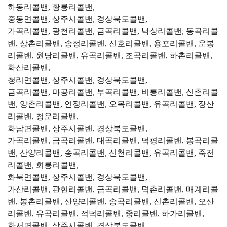
하동리콜밴, 황룡리콜밴,
중동면콜밴, 상주시콜밴, 경상북도콜밴,
가곡리콜밴, 광천리콜밴, 금곡리콜밴, 낙상리콜밴, 동곡리콜
밴, 상촌리콜밴, 송정리콜밴, 신호리콜밴, 용포리콜밴, 운봉
리콜밴, 원당리콜밴, 유곡리콜밴, 조곡리콜밴, 하촌리콜밴,
화산리콜밴,
청리면콜밴, 상주시콜밴, 경상북도콜밴,
금곡리콜밴, 마공리콜밴, 부곡리콜밴, 비룡리콜밴, 신촌리콜
밴, 양촌리콜밴, 연정리콜밴, 오목리콜밴, 유곡리콜밴, 장산
리콜밴, 청운리콜밴,
화남면콜밴, 상주시콜밴, 경상북도콜밴,
가곡리콜밴, 금곡리콜밴, 대곡리콜밴, 덕평리콜밴, 봉곡리콜
밴, 산양리콜밴, 송곡리콜밴, 신천리콜밴, 유곡리콜밴, 죽전
리콜밴, 회룡리콜밴,
화북면콜밴, 상주시콜밴, 경상북도콜밴,
가산리콜밴, 관현리콜밴, 금곡리콜밴, 덕촌리콜밴, 매계리콜
밴, 봉촌리콜밴, 산양리콜밴, 송곡리콜밴, 신촌리콜밴, 오산
리콜밴, 유곡리콜밴, 적덕리콜밴, 중리콜밴, 하가리콜밴,
화서면콜밴, 상주시콜밴, 경상북도콜밴,