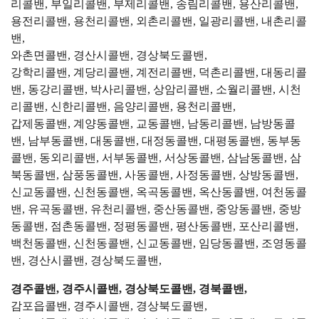
리콜밴, 부일리콜밴, 부제리콜밴, 송림리콜밴, 용산리콜밴,
용전리콜밴, 용천리콜밴, 외촌리콜밴, 일광리콜밴, 내촌리콜
밴,
와촌면콜밴, 경산시콜밴, 경상북도콜밴,
강학리콜밴, 계당리콜밴, 계전리콜밴, 덕촌리콜밴, 대동리콜
밴, 동강리콜밴, 박사리콜밴, 상암리콜밴, 소월리콜밴, 시천
리콜밴, 신한리콜밴, 음양리콜밴, 용천리콜밴,
갑제동콜밴, 계양동콜밴, 교동콜밴, 남동리콜밴, 남방동콜
밴, 남부동콜밴, 대동콜밴, 대정동콜밴, 대평동콜밴, 동부동
콜밴, 동외리콜밴, 서부동콜밴, 서상동콜밴, 삼남동콜밴, 삼
북동콜밴, 삼풍동콜밴, 사동콜밴, 사정동콜밴, 상방동콜밴,
신교동콜밴, 신천동콜밴, 옥곡동콜밴, 옥산동콜밴, 여천동콜
밴, 유곡동콜밴, 유천리콜밴, 중산동콜밴, 중앙동콜밴, 중방
동콜밴, 점촌동콜밴, 정평동콜밴, 평산동콜밴, 포산리콜밴,
백천동콜밴, 신천동콜밴, 신교동콜밴, 임당동콜밴, 조영동콜
밴, 경산시콜밴, 경상북도콜밴,
경주콜밴, 경주시콜밴, 경상북도콜밴, 경북콜밴,
감포읍콜밴, 경주시콜밴, 경상북도콜밴,