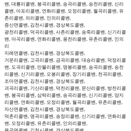
밴, 대룡리콜밴, 봉곡리콜밴, 송곡리콜밴, 송천리콜밴, 신리
콜밴, 아포리콜밴, 연화리콜밴, 오정리콜밴, 월곡리콜밴, 유
촌리콜밴, 의리콜밴, 인의리콜밴,
증산면콜밴, 김천시콜밴, 경상북도콜밴,
광천리콜밴, 덕곡리콜밴, 사촌리콜밴, 송죽리콜밴, 신기리콜
밴, 아곡리콜밴, 연화리콜밴, 용전리콜밴, 유촌리콜밴, 인의
리
지례면콜밴, 김천시콜밴, 경상북도콜밴,
거문리콜밴, 고곡리콜밴, 금곡리콜밴, 대승리콜밴, 덕정리콜
밴, 도곡리콜밴, 만물리콜밴, 명봉리콜밴, 송곡리콜밴, 송천
리콜밴, 신기리콜밴, 오봉리콜밴, 장기리콜밴, 천곡리콜밴,
조마면콜밴, 김천시콜밴, 경상북도콜밴,
괴곡리콜밴, 기산리콜밴, 덕천리콜밴, 문산리콜밴, 방천리콜
밴, 봉곡리콜밴, 삼락리콜밴, 송곡리콜밴, 신기리콜밴, 양지
리콜밴, 연화리콜밴, 오정리콜밴, 월곡리콜밴, 유촌리콜밴,
자산면콜밴, 김천시콜밴, 경상북도콜밴,
덕촌리콜밴, 명곡리콜밴, 송정리콜밴, 신기리콜밴, 연화리콜
밴, 오정리콜밴, 유촌리콜밴, 인의리콜밴,
율곡면콜밴, 김천시콜밴, 경상북도콜밴,