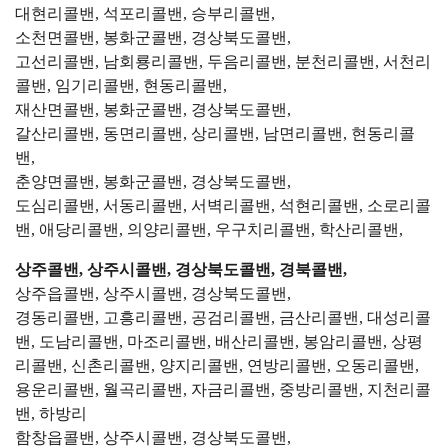
대현리콜밴, 석포리콜밴, 승부리콜밴,
소천면콜밴, 봉화군콜밴, 경상북도콜밴,
고선리콜밴, 남회룡리콜밴, 두음리콜밴, 분천리콜밴, 서천리
콜밴, 임기리콜밴, 현동리콜밴,
재산면콜밴, 봉화군콜밴, 경상북도콜밴,
갈산리콜밴, 동면리콜밴, 상리콜밴, 남면리콜밴, 현동리콜
밴,
춘양면콜밴, 봉화군콜밴, 경상북도콜밴,
도심리콜밴, 서동리콜밴, 서벽리콜밴, 석현리콜밴, 소로리콜
밴, 애당리콜밴, 의양리콜밴, 우구치리콜밴, 학산리콜밴,
상주콜밴, 상주시콜밴, 경상북도콜밴, 경북콜밴,
상주읍콜밴, 상주시콜밴, 경상북도콜밴,
경동리콜밴, 고흥리콜밴, 공검리콜밴, 금산리콜밴, 대성리콜
밴, 도남리콜밴, 마조리콜밴, 배산리콜밴, 봉암리콜밴, 상평
리콜밴, 신촌리콜밴, 양지리콜밴, 연방리콜밴, 오동리콜밴,
용운리콜밴, 월곡리콜밴, 자금리콜밴, 중방리콜밴, 지천리콜
밴, 하방리
함창읍콜밴, 상주시콜밴, 경상북도콜밴,