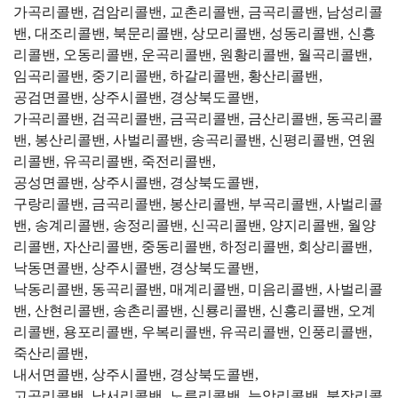
가곡리콜밴, 검암리콜밴, 교촌리콜밴, 금곡리콜밴, 남성리콜
밴, 대조리콜밴, 북문리콜밴, 상모리콜밴, 성동리콜밴, 신흥
리콜밴, 오동리콜밴, 운곡리콜밴, 원황리콜밴, 월곡리콜밴,
임곡리콜밴, 중기리콜밴, 하갈리콜밴, 황산리콜밴,
공검면콜밴, 상주시콜밴, 경상북도콜밴,
가곡리콜밴, 검곡리콜밴, 금곡리콜밴, 금산리콜밴, 동곡리콜
밴, 봉산리콜밴, 사벌리콜밴, 송곡리콜밴, 신평리콜밴, 연원
리콜밴, 유곡리콜밴, 죽전리콜밴,
공성면콜밴, 상주시콜밴, 경상북도콜밴,
구랑리콜밴, 금곡리콜밴, 봉산리콜밴, 부곡리콜밴, 사벌리콜
밴, 송계리콜밴, 송정리콜밴, 신곡리콜밴, 양지리콜밴, 월양
리콜밴, 자산리콜밴, 중동리콜밴, 하정리콜밴, 회상리콜밴,
낙동면콜밴, 상주시콜밴, 경상북도콜밴,
낙동리콜밴, 동곡리콜밴, 매계리콜밴, 미음리콜밴, 사벌리콜
밴, 산현리콜밴, 송촌리콜밴, 신룡리콜밴, 신흥리콜밴, 오계
리콜밴, 용포리콜밴, 우복리콜밴, 유곡리콜밴, 인풍리콜밴,
죽산리콜밴,
내서면콜밴, 상주시콜밴, 경상북도콜밴,
고곡리콜밴, 낙서리콜밴, 노류리콜밴, 능암리콜밴, 북장리콜