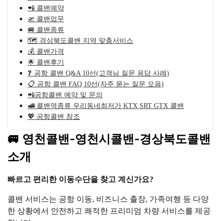
📲 콜밴예약
🛫 콜밴업무
🚐 콜밴종류
🗺️ 경상북도콜밴 지역 맞춤서비스
💰 콜밴가격
🌟 콜밴후기
❓ 공항 콜밴 Q&A 10선(고객님 질문 응답 사례)
📋 공항 콜밴 FAQ 10선(자주 묻는 질문 모음)
📲공항콜밴 예약 및 문의
🚅 콜밴역종류 우리동네최저가 KTX SRT GTX 콜밴
💖 공항콜밴 참조
🚐 영천콜밴-영천시콜밴-경상북도콜밴
소개
빠르고 편리한 이동수단을 찾고 계신가요?
콜밴 서비스는 공항 이동, 비즈니스 출장, 가족여행 등 다양
한 상황에서 안전하고 쾌적한 프리미엄 차량 서비스를 제공