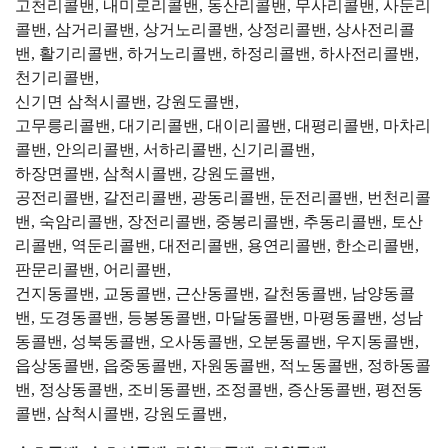
고천리콜밴, 내미로리콜밴, 동산리콜밴, 무사리콜밴, 사둔리
콜밴, 삼거리콜밴, 상거노리콜밴, 상정리콜밴, 상사전리콜
밴, 활기리콜밴, 하거노리콜밴, 하정리콜밴, 하사전리콜밴,
천기리콜밴,
신기면 삼척시콜밴, 강원도콜밴,
고무릉리콜밴, 대기리콜밴, 대이리콜밴, 대평리콜밴, 마차리
콜밴, 안의리콜밴, 서하리콜밴, 신기리콜밴,
하장면콜밴, 삼척시콜밴, 강원도콜밴,
공전리콜밴, 갈전리콜밴, 광동리콜밴, 둔전리콜밴, 번천리콜
밴, 숙암리콜밴, 장전리콜밴, 중봉리콜밴, 추동리콜밴, 토산
리콜밴, 역둔리콜밴, 대전리콜밴, 용연리콜밴, 한소리콜밴,
판문리콜밴, 어리콜밴,
건지동콜밴, 교동콜밴, 근산동콜밴, 갈천동콜밴, 남양동콜
밴, 도경동콜밴, 등봉동콜밴, 마달동콜밴, 마평동콜밴, 성남
동콜밴, 성북동콜밴, 오사동콜밴, 오분동콜밴, 우지동콜밴,
읍상동콜밴, 읍중동콜밴, 자원동콜밴, 적노동콜밴, 정하동콜
밴, 정상동콜밴, 조비동콜밴, 조정콜밴, 증산동콜밴, 평전동
콜밴, 삼척시콜밴, 강원도콜밴,