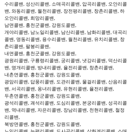
수리콜밴, 성산리콜밴, 소매곡리콜밴, 압곡리콜밴, 오안리콜
밴, 와동리콜밴, 월천리콜밴, 장전평리콜밴, 창촌리콜밴, 하
오안리콜밴, 희망리콜밴,
남면콜밴, 홍천군콜밴, 강원도콜밴,
개야리콜밴, 남노일리콜밴, 남산리콜밴, 남화리콜밴, 대곡리
콜밴, 명동리콜밴, 용수리콜밴, 월천리콜밴, 유치리콜밴, 창
촌리콜밴, 팔봉리콜밴,
내면콜밴, 홍천군콜밴, 강원도콜밴,
광원리콜밴, 구룡령리콜밴, 궁리콜밴, 냇강리콜밴, 덕산리콜
밴, 명개리콜밴, 방내리콜밴, 율전리콜밴, 창촌리콜밴,
내촌면콜밴, 홍천군콜밴, 강원도콜밴,
광암리콜밴, 답풍리콜밴, 도관리콜밴, 물걸리콜밴, 산음리콜
밴, 서곡리콜밴, 옹녀리콜밴, 유현리콜밴, 율전리콜밴,
두촌면콜밴, 홍천군콜밴, 강원도콜밴,
광석리콜밴, 괘석리콜밴, 도심리콜밴, 본궁리콜밴, 성곡리콜
밴, 역내리콜밴, 자은리콜밴, 장남리콜밴, 천현리콜밴, 철정
리콜밴,
북방면콜밴, 홍천군콜밴, 강원도콜밴,
노일리콜밴, 능평리콜밴, 도사곡리콜밴, 상화계리콜밴, 소매