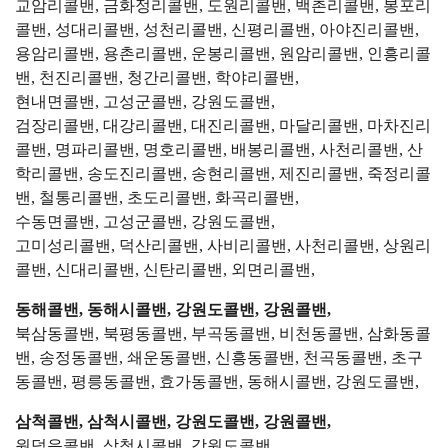
교암리콜밴, 금화정리콜밴, 도원리콜밴, 백촌리콜밴, 봉포리
콜밴, 성대리콜밴, 성천리콜밴, 신평리콜밴, 아야진리콜밴,
용암리콜밴, 용촌리콜밴, 운봉리콜밴, 원암리콜밴, 인흥리콜
밴, 천진리콜밴, 청간리콜밴, 학야리콜밴,
현내면콜밴, 고성군콜밴, 강원도콜밴,
검장리콜밴, 대강리콜밴, 대진리콜밴, 마달리콜밴, 마차진리
콜밴, 명파리콜밴, 명호리콜밴, 배봉리콜밴, 사천리콜밴, 산
학리콜밴, 송도진리콜밴, 송현리콜밴, 제진리콜밴, 죽정리콜
밴, 철통리콜밴, 초도리콜밴, 화곡리콜밴,
수동면콜밴, 고성군콜밴, 강원도콜밴,
고미성리콜밴, 덕산리콜밴, 사비리콜밴, 사천리콜밴, 상원리
콜밴, 신대리콜밴, 신탄리콜밴, 외면리콜밴,
동해콜밴, 동해시콜밴, 강원도콜밴, 강원콜밴,
북삼동콜밴, 북평동콜밴, 부곡동콜밴, 비천동콜밴, 삼화동콜
밴, 송정동콜밴, 쇄운동콜밴, 신흥동콜밴, 천곡동콜밴, 초구
동콜밴, 평릉동콜밴, 효가동콜밴, 동해시콜밴, 강원도콜밴,
삼척콜밴, 삼척시콜밴, 강원도콜밴, 강원콜밴,
원덕읍콜밴, 삼척시콜밴, 강원도콜밴,