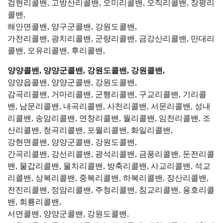
검현리콜밴, 고방산리콜밴, 오미리콜밴, 오직리콜밴, 장평리
콜밴,
해안면콜밴, 양구군콜밴, 강원도콜밴,
가전리콜밴, 광치리콜밴, 군량리콜밴, 금강산리콜밴, 만대리
콜밴, 오유리콜밴, 후리콜밴,
양양콜밴, 양양군콜밴, 강원도콜밴, 강원콜밴,
양양읍콜밴, 양양군콜밴, 강원도콜밴,
감곡리콜밴, 거마리콜밴, 군행리콜밴, 구교리콜밴, 기리콜
밴, 남문리콜밴, 내곡리콜밴, 사천리콜밴, 서문리콜밴, 성내
리콜밴, 송암리콜밴, 연창리콜밴, 월리콜밴, 임천리콜밴, 조
산리콜밴, 청곡리콜밴, 포월리콜밴, 화일리콜밴,
강현면콜밴, 양양군콜밴, 강원도콜밴,
간곡리콜밴, 강선리콜밴, 광석리콜밴, 금풍리콜밴, 둔전리콜
밴, 물갑리콜밴, 물치리콜밴, 방축리콜밴, 사교리콜밴, 석교
리콜밴, 상복리콜밴, 중복리콜밴, 하복리콜밴, 장산리콜밴,
전진리콜밴, 정암리콜밴, 주청리콜밴, 침교리콜밴, 용호리콜
밴, 회룡리콜밴,
서면콜밴, 양양군콜밴, 강원도콜밴,