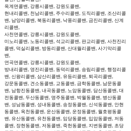
옥계면콜밴, 강릉시콜밴, 강원도콜밴,
현내리콜밴, 천남리콜밴, 주수리콜밴, 도직리콜밴, 조산리콜
밴, 남양리콜밴, 북동리콜밴, 낙풍리콜밴, 금진리콜밴, 산계
리콜밴,
사천면콜밴, 강릉시콜밴, 강원도콜밴,
미노리콜밴, 노동리콜밴, 석교리콜밴, 판교리콜밴, 사천진리
콜밴, 덕실리콜밴, 방동리콜밴, 산대월리콜밴, 사기막리콜
밴,
연곡면콜밴, 강릉시콜밴, 강원도콜밴,
방내리콜밴, 영진리콜밴, 동덕리콜밴, 송림리콜밴, 행정리콜
밴, 신왕리콜밴, 삼산리콜밴, 유등리콜밴, 퇴곡리콜밴,
강문동콜밴, 견소동콜밴, 교동콜밴, 금학동콜밴, 남문동콜
밴, 남항진동콜밴, 내곡동콜밴, 노암동콜밴, 담산동콜밴, 대
전동콜밴, 두산동콜밴, 명주동콜밴, 박월동콜밴, 병산동콜
밴, 성남동콜밴, 성내동콜밴, 송정동콜밴, 신석동콜밴, 안현
동콜밴, 옥천동콜밴, 운산동콜밴, 운정동콜밴, 월호평동콜
밴, 유산동콜밴, 유천동콜밴, 임당동콜밴, 입암동콜밴, 저동
콜밴, 장현동콜밴, 저동콜밴, 죽헌동콜밴, 지변동콜밴, 초당