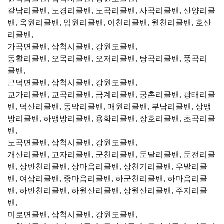
갈남리콜밴, 노경리콜밴, 노곡리콜밴, 사곡리콜밴, 산양리콜
밴, 옥원리콜밴, 임원리콜밴, 이천리콜밴, 월천리콜밴, 호산
리콜밴,
가곡면콜밴, 삼척시콜밴, 강원도콜밴,
동활리콜밴, 오목리콜밴, 오저리콜밴, 탕곡리콜밴, 풍곡리
콜밴,
근덕면콜밴, 삼척시콜밴, 강원도콜밴,
교가리콜밴, 교곡리콜밴, 금계리콜밴, 궁촌리콜밴, 광태리콜
밴, 덕산리콜밴, 동막리콜밴, 매원리콜밴, 부남리콜밴, 상맹
방리콜밴, 하맹방리콜밴, 용화리콜밴, 장호리콜밴, 초곡리콜
밴,
노곡면콜밴, 삼척시콜밴, 강원도콜밴,
개산리콜밴, 고자리콜밴, 군천리콜밴, 둔달리콜밴, 둔전리콜
밴, 상반천리콜밴, 상마읍리콜밴, 상천기리콜밴, 우발리콜
밴, 여삼리콜밴, 중마읍리콜밴, 하군천리콜밴, 하마읍리콜
밴, 하반천리콜밴, 하월산리콜밴, 상월산리콜밴, 주지리콜
밴,
미로면콜밴, 삼척시콜밴, 강원도콜밴,