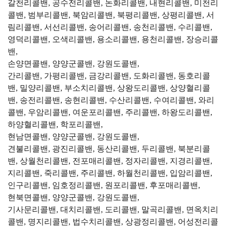
갈천리콜밴, 공수전리콜밴, 논화리콜밴, 내현리콜밴, 미천리
콜밴, 범부리콜밴, 북암리콜밴, 북평리콜밴, 상평리콜밴, 서
림리콜밴, 서선리콜밴, 송어리콜밴, 송천리콜밴, 수리콜밴,
영덕리콜밴, 오색리콜밴, 용소리콜밴, 용천리콜밴, 장승리콜
밴,
손양면콜밴, 양양군콜밴, 강원도콜밴,
간리콜밴, 가평리콜밴, 금강리콜밴, 도화리콜밴, 동호리콜
밴, 밀양리콜밴, 부소치리콜밴, 상왕도리콜밴, 상양혈리콜
밴, 송전리콜밴, 송현리콜밴, 수산리콜밴, 수여리콜밴, 와리
콜밴, 우암리콜밴, 여운포리콜밴, 주리콜밴, 하왕도리콜밴,
하양혈리콜밴, 학포리콜밴,
현남면콜밴, 양양군콜밴, 강원도콜밴,
견불리콜밴, 광진리콜밴, 동산리콜밴, 두리콜밴, 북분리콜
밴, 상월천리콜밴, 전포매리콜밴, 정자리콜밴, 지경리콜밴,
지리콜밴, 죽리콜밴, 주리콜밴, 하월천리콜밴, 입암리콜밴,
인구리콜밴, 임호정리콜밴, 원포리콜밴, 후포매리콜밴,
현북면콜밴, 양양군콜밴, 강원도콜밴,
기사문리콜밴, 대치리콜밴, 도리콜밴, 말곡리콜밴, 면옥치리
콜밴, 명지리콜밴, 법수치리콜밴, 상광정리콜밴, 어성전리콜