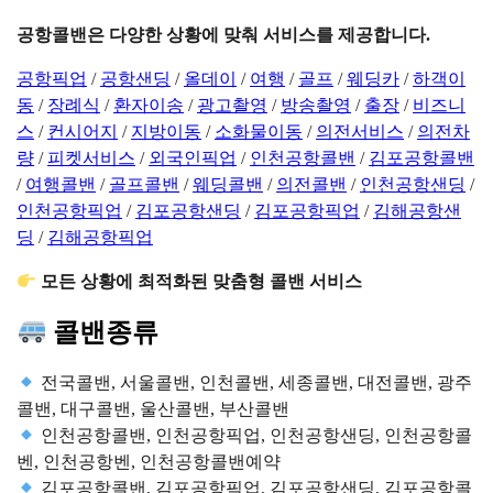
공항콜밴은 다양한 상황에 맞춰 서비스를 제공합니다.
공항픽업
/
공항샌딩
/
올데이
/
여행
/
골프
/
웨딩카
/
하객이
동
/
장례식
/
환자이송
/
광고촬영
/
방송촬영
/
출장
/
비즈니
스
/
컨시어지
/
지방이동
/
소화물이동
/
의전서비스
/
의전차
량
/
피켓서비스
/
외국인픽업
/
인천공항콜밴
/
김포공항콜밴
/
여행콜밴
/
골프콜밴
/
웨딩콜밴
/
의전콜밴
/
인천공항샌딩
/
인천공항픽업
/
김포공항샌딩
/
김포공항픽업
/
김해공항샌
딩
/
김해공항픽업
모든 상황에 최적화된 맞춤형 콜밴 서비스
콜밴종류
전국콜밴, 서울콜밴, 인천콜밴, 세종콜밴, 대전콜밴, 광주
콜밴, 대구콜밴, 울산콜밴, 부산콜밴
인천공항콜밴, 인천공항픽업, 인천공항샌딩, 인천공항콜
벤, 인천공항벤, 인천공항콜밴예약
김포공항콜밴, 김포공항픽업, 김포공항샌딩, 김포공항콜