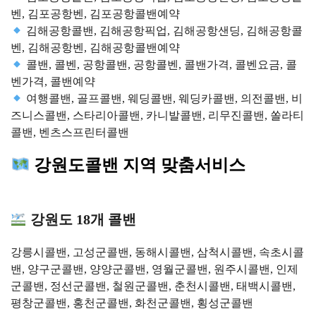
벤, 김포공항벤, 김포공항콜밴예약
김해공항콜밴, 김해공항픽업, 김해공항샌딩, 김해공항콜
벤, 김해공항벤, 김해공항콜밴예약
콜밴, 콜벤, 공항콜밴, 공항콜벤, 콜밴가격, 콜벤요금, 콜
벤가격, 콜밴예약
여행콜밴, 골프콜밴, 웨딩콜밴, 웨딩카콜밴, 의전콜밴, 비
즈니스콜밴, 스타리아콜밴, 카니발콜밴, 리무진콜밴, 쏠라티
콜밴, 벤츠스프린터콜밴
강원도콜밴 지역 맞춤서비스
강원도 18개 콜밴
강릉시콜밴, 고성군콜밴, 동해시콜밴, 삼척시콜밴, 속초시콜
밴, 양구군콜밴, 양양군콜밴, 영월군콜밴, 원주시콜밴, 인제
군콜밴, 정선군콜밴, 철원군콜밴, 춘천시콜밴, 태백시콜밴,
평창군콜밴, 홍천군콜밴, 화천군콜밴, 횡성군콜밴