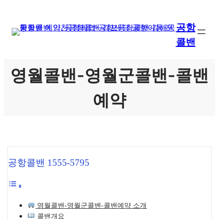
콘
텐
공항
츠
콜밴
로
바
로
영월콜밴-영월군콜밴-콜밴
가
기
예약
공항콜밴 1555-5795
영월콜밴-영월군콜밴-콜밴예약 소개
콜밴개요