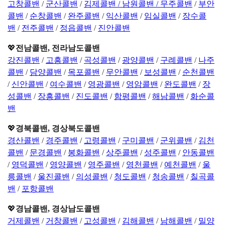
고창콜밴
/
군산콜밴
/
김제콜밴 /
남원콜밴 /
무주콜밴
/
부안
콜밴
/
순창콜밴
/
완주콜밴
/
익산콜밴
/
임실콜밴
/
장수콜
밴
/
전주콜밴
/
정읍콜밴
/
진안콜밴
💖
전남콜밴, 전라남도콜밴
강진콜밴
/
고흥콜밴
/
곡성콜밴
/
광양콜밴
/
구례콜밴
/
나주
콜밴
/
담양콜밴
/
목포콜밴
/
무안콜밴
/
보성콜밴
/
순천콜밴
/
신안콜밴
/
여수콜밴
/
영광콜밴
/
영암콜밴
/
완도콜밴
/
장
성콜밴
/
장흥콜밴
/
진도콜밴
/
함평콜밴
/
해남콜밴
/
화순콜
밴
💖
경북콜밴, 경상북도콜밴
경산콜밴
/
경주콜밴
/
고령콜밴
/
구미콜밴
/
군위콜밴
/
김천
콜밴
/
문경콜밴
/
봉화콜밴
/
상주콜밴
/
성주콜밴
/
안동콜밴
/
영덕콜밴
/
영양콜밴
/
영주콜밴
/
영천콜밴
/
예천콜밴
/
울
릉콜밴
/
울진콜밴
/
의성콜밴
/
청도콜밴
/
청송콜밴
/
칠곡콜
밴
/
포항콜밴
💖
경남콜밴, 경상남도콜밴
거제콜밴
/
거창콜밴
/
고성콜밴
/
김해콜밴
/
남해콜밴
/
밀양