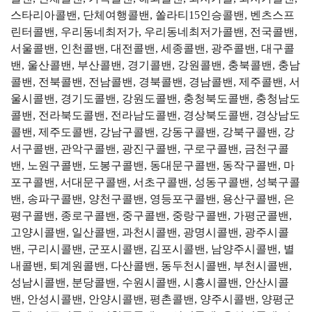
스타리아콜밴, 단체여행콜밴, 쏠라티15인승콜밴, 벤츠스프
린터콜밴, 우리동네최저가, 우리동네최저가콜밴, 전국콜밴,
서울콜밴, 인천콜밴, 대전콜밴, 세종콜밴, 광주콜밴, 대구콜
밴, 울산콜밴, 부산콜밴, 경기콜밴, 강원콜밴, 충북콜밴, 충남
콜밴, 전북콜밴, 전남콜밴, 경북콜밴, 경남콜밴, 제주콜밴, 서
울시콜밴, 경기도콜밴, 강원도콜밴, 충청북도콜밴, 충청남도
콜밴, 전라북도콜밴, 전라남도콜밴, 경상북도콜밴, 경상남도
콜밴, 제주도콜밴, 강남구콜밴, 강동구콜밴, 강북구콜밴, 강
서구콜밴, 관악구콜밴, 광진구콜밴, 구로구콜밴, 금천구콜
밴, 노원구콜밴, 도봉구콜밴, 동대문구콜밴, 동작구콜밴, 마
포구콜밴, 서대문구콜밴, 서초구콜밴, 성동구콜밴, 성북구콜
밴, 송파구콜밴, 양천구콜밴, 영등포구콜밴, 용산구콜밴, 은
평구콜밴, 종로구콜밴, 중구콜밴, 중랑구콜밴, 가평군콜밴,
고양시콜밴, 일산콜밴, 과천시콜밴, 광명시콜밴, 광주시콜
밴, 구리시콜밴, 군포시콜밴, 김포시콜밴, 남양주시콜밴, 별
내콜밴, 퇴계원콜밴, 다산콜밴, 동두천시콜밴, 부천시콜밴,
성남시콜밴, 분당콜밴, 수원시콜밴, 시흥시콜밴, 안산시콜
밴, 안성시콜밴, 안양시콜밴, 평촌콜밴, 양주시콜밴, 양평군