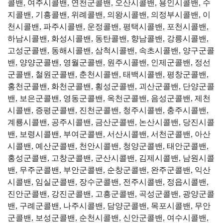
콜밴, 여주시콜밴, 연천군콜밴, 오산시콜밴, 용인시콜밴, 수
지콜밴, 기흥콜밴, 위례콜밴, 의왕시콜밴, 의정부시콜밴, 이
천시콜밴, 파주시콜밴, 운정콜밴, 평택시콜밴, 포천시콜밴,
하남시콜밴, 화성시콜밴, 동탄콜밴, 향남콜밴, 강릉시콜밴,
고성군콜밴, 동해시콜밴, 삼척시콜밴, 속초시콜밴, 양구군콜
밴, 양양군콜밴, 영월군콜밴, 원주시콜밴, 인제군콜밴, 정선
군콜밴, 철원군콜밴, 춘천시콜밴, 태백시콜밴, 평창군콜밴,
홍천군콜밴, 화천군콜밴, 횡성군콜밴, 괴산군콜밴, 단양군콜
밴, 보은군콜밴, 영동군콜밴, 옥천군콜밴, 음성군콜밴, 제천
시콜밴, 증평군콜밴, 진천군콜밴, 청주시콜밴, 충주시콜밴,
계룡시콜밴, 공주시콜밴, 금산군콜밴, 논산시콜밴, 당진시콜
밴, 보령시콜밴, 부여군콜밴, 서산시콜밴, 서천군콜밴, 아산
시콜밴, 예산군콜밴, 천안시콜밴, 청양군콜밴, 태안군콜밴,
홍성군콜밴, 고창군콜밴, 군산시콜밴, 김제시콜밴, 남원시콜
밴, 무주군콜밴, 부안군콜밴, 순창군콜밴, 완주군콜밴, 익산
시콜밴, 임실군콜밴, 장수군콜밴, 전주시콜밴, 정읍시콜밴,
진안군콜밴, 강진군콜밴, 고흥군콜밴, 곡성군콜밴, 광양군콜
밴, 구례군콜밴, 나주시콜밴, 담양군콜밴, 목포시콜밴, 무안
군콜밴, 보성군콜밴, 순천시콜밴, 신안군콜밴, 여수시콜밴,