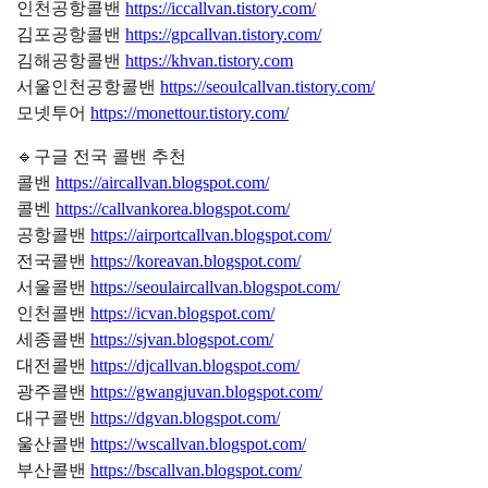
인천공항콜밴
https://iccallvan.tistory.com/
김포공항콜밴
https://gpcallvan.tistory.com/
김해공항콜밴
https://khvan.tistory.com
서울인천공항콜밴
https://seoulcallvan.tistory.com/
모넷투어
https://monettour.tistory.com/
🔹구글 전국 콜밴 추천
콜밴
https://aircallvan.blogspot.com/
콜벤
https://callvankorea.blogspot.com/
공항콜밴
https://airportcallvan.blogspot.com/
전국콜밴
https://koreavan.blogspot.com/
서울콜밴
https://seoulaircallvan.blogspot.com/
인천콜밴
https://icvan.blogspot.com/
세종콜밴
https://sjvan.blogspot.com/
대전콜밴
https://djcallvan.blogspot.com/
광주콜밴
https://gwangjuvan.blogspot.com/
대구콜밴
https://dgvan.blogspot.com/
울산콜밴
https://wscallvan.blogspot.com/
부산콜밴
https://bscallvan.blogspot.com/