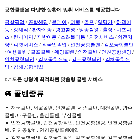
공항콜밴은 다양한 상황에 맞춰 서비스를 제공합니다.
공항픽업
/
공항샌딩
/
올데이
/
여행
/
골프
/
웨딩카
/
하객이
동
/
장례식
/
환자이송
/
광고촬영
/
방송촬영
/
출장
/
비즈니
스
/
컨시어지
/
지방이동
/
소화물이동
/
의전서비스
/
의전차
량
/
피켓서비스
/
외국인픽업
/
인천공항콜밴
/
김포공항콜밴
/
여행콜밴
/
골프콜밴
/
웨딩콜밴
/
의전콜밴
/
인천공항샌딩
/
인천공항픽업
/
김포공항샌딩
/
김포공항픽업
/
김해공항샌
딩
/
김해공항픽업
👉
모든 상황에 최적화된 맞춤형 콜밴 서비스
🚐 콜밴종류
🔹 전국콜밴, 서울콜밴, 인천콜밴, 세종콜밴, 대전콜밴, 광주
콜밴, 대구콜밴, 울산콜밴, 부산콜밴
🔹 인천공항콜밴, 인천공항픽업, 인천공항샌딩, 인천공항콜
벤, 인천공항벤, 인천공항콜밴예약
🔹 김포공항콜밴, 김포공항픽업, 김포공항샌딩, 김포공항콜