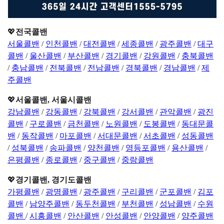
💖
전국콜밴
서울콜밴
/
인천콜밴
/
대전콜밴
/
세종콜밴
/
광주콜밴
/
대구
콜밴
/
울산콜밴
/
부산콜밴
/
경기콜밴
/
강원콜밴
/
충북콜밴
/
충남콜밴
/
전북콜밴
/
전남콜밴
/
경북콜밴
/
경남콜밴
/
제
주콜밴
💖
서울콜밴, 서울시콜밴
강남콜밴
/
강동콜밴
/
강북콜밴
/
강서콜밴
/
관악콜밴
/
광진
콜밴
/
구로콜밴
/
금천콜밴
/
노원콜밴
/
도봉콜밴
/
동대문콜
밴
/
동작콜밴
/
마포콜밴
/
서대문콜밴
/
서초콜밴
/
성동콜밴
/
성북콜밴
/
송파콜밴
/
양천콜밴
/
영등포콜밴
/
용산콜밴
/
은평콜밴
/
종로콜밴
/
중구콜밴
/
중랑콜밴
💖
경기콜밴, 경기도콜밴
가평콜밴
/
광명콜밴
/
광주콜밴
/
구리콜밴
/
군포콜밴
/
김포
콜밴
/
남양주콜밴
/
동두천콜밴
/
부천콜밴
/
성남콜밴
/
수원
콜밴
/
시흥콜밴
/
안산콜밴
/
안성콜밴
/
안양콜밴
/
양주콜밴