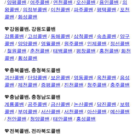
/
양평콜밴
/
여주콜밴
/
연천콜밴
/
오산콜밴
/
용인콜밴
/
의
왕콜밴
/
의정부콜밴
/
이천콜밴
/
파주콜밴
/
평택콜밴
/
포천
콜밴
/
화성콜밴
💖
강원콜밴, 강원도콜밴
강릉콜밴
/
고성콜밴
/
동해콜밴
/
삼척콜밴
/
속초콜밴
/
양구
콜밴
/
양양콜밴
/
영월콜밴
/
원주콜밴
/
인제콜밴
/
정선콜밴
/
철원콜밴
/
춘천콜밴
/
태백콜밴
/
평창콜밴
/
홍천콜밴
/
화천
콜밴
/
횡성콜밴
💖
충북콜밴, 충청북도콜밴
괴산콜밴
/
단양콜밴
/
보은콜밴
/
영동콜밴
/
옥천콜밴
/
음성
콜밴
/
제천콜밴
/
증평콜밴
/
진천콜밴
/
청주콜밴
/
충주콜밴
💖
충남콜밴, 충청남도콜밴
계룡콜밴
/
공주콜밴
/
금산콜밴
/
논산콜밴
/
당진콜밴
/
보령
콜밴
/
부여콜밴
/
서산콜밴
/
서천콜밴
/
아산콜밴
/
예산콜밴
/
천안콜밴
/
청양콜밴
/
태안콜밴
/
홍성콜밴
💖
전북콜밴, 전라북도콜밴