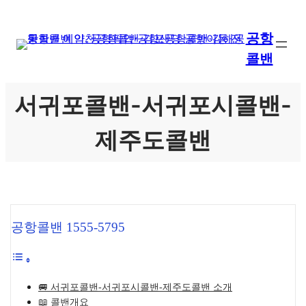
콘
텐
공항
츠
콜밴
로
바
로
서귀포콜밴-서귀포시콜밴-
가
기
제주도콜밴
공항콜밴 1555-5795
🚐 서귀포콜밴-서귀포시콜밴-제주도콜밴 소개
📖 콜밴개요