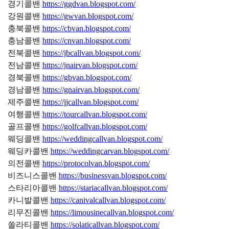
경기콜밴
https://ggdvan.blogspot.com/
강원콜밴
https://gwvan.blogspot.com/
충북콜밴
https://cbvan.blogspot.com/
충남콜밴
https://cnvan.blogspot.com/
전북콜밴
https://jbcallvan.blogspot.com/
전남콜밴
https://jnairvan.blogspot.com/
경북콜밴
https://gbvan.blogspot.com/
경남콜밴
https://gnairvan.blogspot.com/
제주콜밴
https://jjcallvan.blogspot.com/
여행콜밴
https://tourcallvan.blogspot.com/
골프콜밴
https://golfcallvan.blogspot.com/
웨딩콜밴
https://weddingcallvan.blogspot.com/
웨딩카콜밴
https://weddingcarvan.blogspot.com/
의전콜밴
https://protocolvan.blogspot.com/
비즈니스콜밴
https://businessvan.blogspot.com/
스타리아콜밴
https://stariacallvan.blogspot.com/
카니발콜밴
https://canivalcallvan.blogspot.com/
리무진콜밴
https://limousinecallvan.blogspot.com/
쏠라티콜밴
https://solaticallvan.blogspot.com/