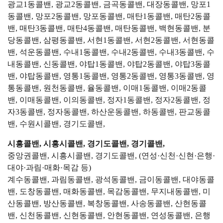
광교1동콜밴, 광교2동콜밴, 금곡동콜밴, 대장동콜밴, 망포1
동콜밴, 망포2동콜밴, 망포동콜밴, 매탄1동콜밴, 매탄2동콜
밴, 매탄3동콜밴, 매탄4동콜밴, 매탄동콜밴, 백현동콜밴, 분
당동콜밴, 삼평동콜밴, 서현1동콜밴, 서현2동콜밴, 서현동콜
밴, 석운동콜밴, 수내1동콜밴, 수내2동콜밴, 수내3동콜밴, 수
내동콜밴, 신동콜밴, 야탑1동콜밴, 야탑2동콜밴, 야탑3동콜
밴, 야탑동콜밴, 영통1동콜밴, 영통2동콜밴, 영통3동콜밴, 영
통동콜밴, 원천동콜밴, 율동콜밴, 이매1동콜밴, 이매2동콜
밴, 이매동콜밴, 이의동콜밴, 정자1동콜밴, 정자2동콜밴, 정
자3동콜밴, 정자동콜밴, 하산운동콜밴, 하동콜밴, 판교동콜
밴, 수원시콜밴, 경기도콜밴,
시흥콜밴, 시흥시콜밴, 경기도콜밴, 경기콜밴,
중앙권콜밴, 시흥시콜밴, 경기도콜밴, (연성·신천·신현·은행·
대야·과림·매화·목감 등)
계수동콜밴, 과림동콜밴, 광석동콜밴, 금이동콜밴, 대야동콜
밴, 도창동콜밴, 매화동콜밴, 목감동콜밴, 무지내동콜밴, 미
산동콜밴, 방산동콜밴, 복창동콜밴, 사송동콜밴, 산현동콜
밴, 신천동콜밴, 신현동콜밴, 안현동콜밴, 연성동콜밴, 은행