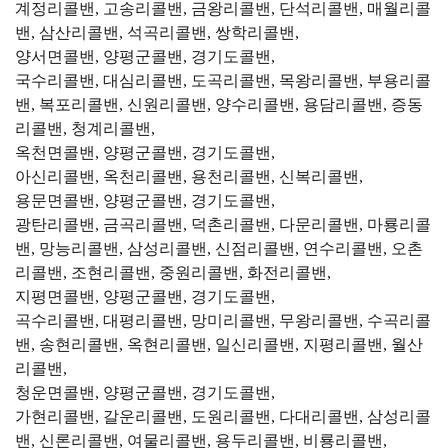
계정리콜밴, 고송리콜밴, 금왕리콜밴, 단석리콜밴, 매월리콜
밴, 삼산리콜밴, 석곡리콜밴, 쌍학리콜밴,
양서면콜밴, 양평군콜밴, 경기도콜밴,
국수리콜밴, 대심리콜밴, 도곡리콜밴, 목왕리콜밴, 부용리콜
밴, 복포리콜밴, 신원리콜밴, 양수리콜밴, 용담리콜밴, 증동
리콜밴, 청계리콜밴,
옥천면콜밴, 양평군콜밴, 경기도콜밴,
아신리콜밴, 옥천리콜밴, 용천리콜밴, 신복리콜밴,
용문면콜밴, 양평군콜밴, 경기도콜밴,
광탄리콜밴, 금곡리콜밴, 덕촌리콜밴, 다문리콜밴, 마룡리콜
밴, 망능리콜밴, 삼성리콜밴, 신점리콜밴, 연수리콜밴, 오촌
리콜밴, 조현리콜밴, 중원리콜밴, 화전리콜밴,
지평면콜밴, 양평군콜밴, 경기도콜밴,
곡수리콜밴, 대평리콜밴, 망미리콜밴, 무왕리콜밴, 수곡리콜
밴, 송현리콜밴, 옥현리콜밴, 일신리콜밴, 지평리콜밴, 월산
리콜밴,
청운면콜밴, 양평군콜밴, 경기도콜밴,
가현리콜밴, 갈운리콜밴, 도원리콜밴, 다대리콜밴, 삼성리콜
밴, 신론리콜밴, 여물리콜밴, 용두리콜밴, 비룡리콜밴,