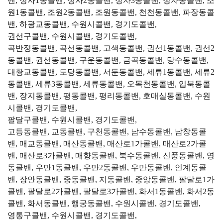
밴, 정자1동콜밴, 정자2동콜밴, 정자3동콜밴, 정자동콜밴, 조
원1동콜밴, 조원2동콜밴, 조원동콜밴, 천천동콜밴, 파장동콜
밴, 하광교동콜밴, 수원시콜밴, 경기도콜밴,
권선구콜밴, 수원시콜밴, 경기도콜밴,
곡반정동콜밴, 곡선동콜밴, 고색동콜밴, 권선1동콜밴, 권선2
동콜밴, 권선동콜밴, 구운동콜밴, 금곡동콜밴, 당수동콜밴,
대황교동콜밴, 도당동콜밴, 서둔동콜밴, 세류1동콜밴, 세류2
동콜밴, 세류3동콜밴, 세류동콜밴, 오목천동콜밴, 입북동콜
밴, 장지동콜밴, 평동콜밴, 평리동콜밴, 호매실동콜밴, 수원
시콜밴, 경기도콜밴,
팔달구콜밴, 수원시콜밴, 경기도콜밴,
고등동콜밴, 교동콜밴, 구천동콜밴, 남수동콜밴, 남창동콜
밴, 매교동콜밴, 매산동콜밴, 매산로1가콜밴, 매산로2가콜
밴, 매산로3가콜밴, 매향동콜밴, 북수동콜밴, 신풍동콜밴, 영
동콜밴, 우만1동콜밴, 우만2동콜밴, 우만동콜밴, 인계동콜
밴, 장안동콜밴, 중동콜밴, 지동콜밴, 중앙동콜밴, 팔달로1가
콜밴, 팔달로2가콜밴, 팔달로3가콜밴, 화서1동콜밴, 화서2동
콜밴, 화서동콜밴, 행궁동콜밴, 수원시콜밴, 경기도콜밴,
영통구콜밴, 수원시콜밴, 경기도콜밴,