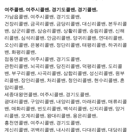
여주콜밴, 여주시콜밴, 경기도콜밴, 경기콜밴,
가남읍콜밴, 여주시콜밴, 경기도콜밴,
건장리콜밴, 금곡리콜밴, 금당리콜밴, 대신리콜밴, 본두리콜
밴, 삼군리콜밴, 삼승리콜밴, 상활리콜밴, 송림리콜밴, 신해
리콜밴, 심석리콜밴, 안금리콜밴, 양귀리콜밴, 연대리콜밴,
오산리콜밴, 은봉리콜밴, 정단리콜밴, 태평리콜밴, 하귀리콜
밴, 화평리콜밴,
점동면콜밴, 여주시콜밴, 경기도콜밴,
관한리콜밴, 뇌곡리콜밴, 당진리콜밴, 덕평리콜밴, 도리콜
밴, 부구리콜밴, 사곡리콜밴, 삼합리콜밴, 성신리콜밴, 원부
리콜밴, 장안리콜밴, 처리콜밴, 청안리콜밴, 현수리콜밴, 흔
암리콜밴,
세종대왕면콜밴, 여주시콜밴, 경기도콜밴,
광대리콜밴, 구양리콜밴, 내양리콜밴, 마래리콜밴, 매류리콜
밴, 매화리콜밴, 번도리콜밴, 백석리콜밴, 신지리콜밴, 양거
리콜밴, 오계리콜밴, 왕대리콜밴, 용은리콜밴,
흥천면콜밴, 여주시콜밴, 경기도콜밴,
계신리콜밴, 귀백리콜밴, 내사리콜밴, 다대리콜밴, 대당리콜