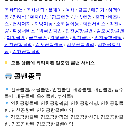
공항픽업
/
공항샌딩
/
올데이
/
여행
/
골프
/
웨딩카
/
하객이
동
/
장례식
/
환자이송
/
광고촬영
/
방송촬영
/
출장
/
비즈니
스
/
컨시어지
/
지방이동
/
소화물이동
/
의전서비스
/
의전차
량
/
피켓서비스
/
외국인픽업
/
인천공항콜밴
/
김포공항콜밴
/
여행콜밴
/
골프콜밴
/
웨딩콜밴
/
의전콜밴
/
인천공항샌딩
/
인천공항픽업
/
김포공항샌딩
/
김포공항픽업
/
김해공항샌
딩
/
김해공항픽업
모든 상황에 최적화된 맞춤형 콜밴 서비스
콜밴종류
전국콜밴, 서울콜밴, 인천콜밴, 세종콜밴, 대전콜밴, 광주
콜밴, 대구콜밴, 울산콜밴, 부산콜밴
인천공항콜밴, 인천공항픽업, 인천공항샌딩, 인천공항콜
벤, 인천공항벤, 인천공항콜밴예약
김포공항콜밴, 김포공항픽업, 김포공항샌딩, 김포공항콜
벤, 김포공항벤, 김포공항콜밴예약