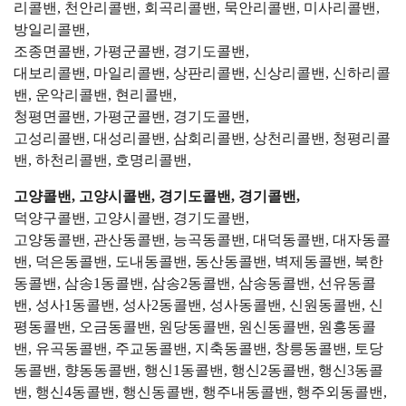
리콜밴, 천안리콜밴, 회곡리콜밴, 묵안리콜밴, 미사리콜밴,
방일리콜밴,
조종면콜밴, 가평군콜밴, 경기도콜밴,
대보리콜밴, 마일리콜밴, 상판리콜밴, 신상리콜밴, 신하리콜
밴, 운악리콜밴, 현리콜밴,
청평면콜밴, 가평군콜밴, 경기도콜밴,
고성리콜밴, 대성리콜밴, 삼회리콜밴, 상천리콜밴, 청평리콜
밴, 하천리콜밴, 호명리콜밴,
고양콜밴, 고양시콜밴, 경기도콜밴, 경기콜밴,
덕양구콜밴, 고양시콜밴, 경기도콜밴,
고양동콜밴, 관산동콜밴, 능곡동콜밴, 대덕동콜밴, 대자동콜
밴, 덕은동콜밴, 도내동콜밴, 동산동콜밴, 벽제동콜밴, 북한
동콜밴, 삼송1동콜밴, 삼송2동콜밴, 삼송동콜밴, 선유동콜
밴, 성사1동콜밴, 성사2동콜밴, 성사동콜밴, 신원동콜밴, 신
평동콜밴, 오금동콜밴, 원당동콜밴, 원신동콜밴, 원흥동콜
밴, 유곡동콜밴, 주교동콜밴, 지축동콜밴, 창릉동콜밴, 토당
동콜밴, 향동동콜밴, 행신1동콜밴, 행신2동콜밴, 행신3동콜
밴, 행신4동콜밴, 행신동콜밴, 행주내동콜밴, 행주외동콜밴,