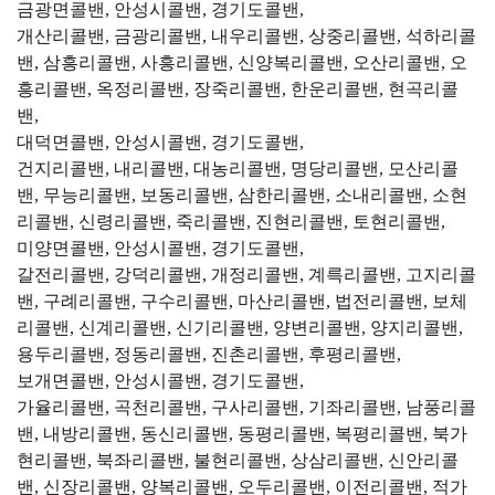
금광면콜밴, 안성시콜밴, 경기도콜밴,
개산리콜밴, 금광리콜밴, 내우리콜밴, 상중리콜밴, 석하리콜
밴, 삼흥리콜밴, 사흥리콜밴, 신양복리콜밴, 오산리콜밴, 오
흥리콜밴, 옥정리콜밴, 장죽리콜밴, 한운리콜밴, 현곡리콜
밴,
대덕면콜밴, 안성시콜밴, 경기도콜밴,
건지리콜밴, 내리콜밴, 대농리콜밴, 명당리콜밴, 모산리콜
밴, 무능리콜밴, 보동리콜밴, 삼한리콜밴, 소내리콜밴, 소현
리콜밴, 신령리콜밴, 죽리콜밴, 진현리콜밴, 토현리콜밴,
미양면콜밴, 안성시콜밴, 경기도콜밴,
갈전리콜밴, 강덕리콜밴, 개정리콜밴, 계륵리콜밴, 고지리콜
밴, 구례리콜밴, 구수리콜밴, 마산리콜밴, 법전리콜밴, 보체
리콜밴, 신계리콜밴, 신기리콜밴, 양변리콜밴, 양지리콜밴,
용두리콜밴, 정동리콜밴, 진촌리콜밴, 후평리콜밴,
보개면콜밴, 안성시콜밴, 경기도콜밴,
가율리콜밴, 곡천리콜밴, 구사리콜밴, 기좌리콜밴, 남풍리콜
밴, 내방리콜밴, 동신리콜밴, 동평리콜밴, 복평리콜밴, 북가
현리콜밴, 북좌리콜밴, 불현리콜밴, 상삼리콜밴, 신안리콜
밴, 신장리콜밴, 양복리콜밴, 오두리콜밴, 이전리콜밴, 적가