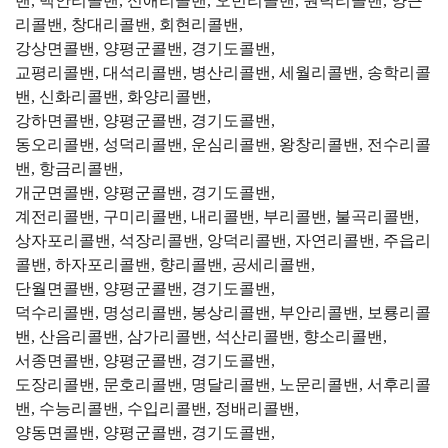
밴, 백안리콜밴, 신애리콜밴, 오빈리콜밴, 원덕리콜밴, 양근
리콜밴, 창대리콜밴, 회현리콜밴,
강상면콜밴, 양평군콜밴, 경기도콜밴,
교평리콜밴, 대석리콜밴, 병산리콜밴, 세월리콜밴, 송학리콜
밴, 신화리콜밴, 화양리콜밴,
강하면콜밴, 양평군콜밴, 경기도콜밴,
동오리콜밴, 성덕리콜밴, 운심리콜밴, 왕창리콜밴, 전수리콜
밴, 항금리콜밴,
개군면콜밴, 양평군콜밴, 경기도콜밴,
계전리콜밴, 구미리콜밴, 내리콜밴, 부리콜밴, 불곡리콜밴,
상자포리콜밴, 석장리콜밴, 앙덕리콜밴, 자연리콜밴, 주읍리
콜밴, 하자포리콜밴, 향리콜밴, 공세리콜밴,
단월면콜밴, 양평군콜밴, 경기도콜밴,
덕수리콜밴, 명성리콜밴, 봉상리콜밴, 부안리콜밴, 보룡리콜
밴, 산음리콜밴, 삼가리콜밴, 석산리콜밴, 향소리콜밴,
서종면콜밴, 양평군콜밴, 경기도콜밴,
도장리콜밴, 문호리콜밴, 명달리콜밴, 노문리콜밴, 서후리콜
밴, 수능리콜밴, 수입리콜밴, 정배리콜밴,
양동면콜밴, 양평군콜밴, 경기도콜밴,