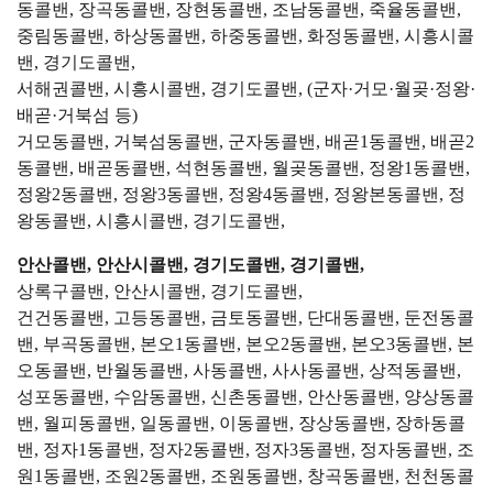
동콜밴, 장곡동콜밴, 장현동콜밴, 조남동콜밴, 죽율동콜밴,
중림동콜밴, 하상동콜밴, 하중동콜밴, 화정동콜밴, 시흥시콜
밴, 경기도콜밴,
서해권콜밴, 시흥시콜밴, 경기도콜밴, (군자·거모·월곶·정왕·
배곧·거북섬 등)
거모동콜밴, 거북섬동콜밴, 군자동콜밴, 배곧1동콜밴, 배곧2
동콜밴, 배곧동콜밴, 석현동콜밴, 월곶동콜밴, 정왕1동콜밴,
정왕2동콜밴, 정왕3동콜밴, 정왕4동콜밴, 정왕본동콜밴, 정
왕동콜밴, 시흥시콜밴, 경기도콜밴,
안산콜밴, 안산시콜밴, 경기도콜밴, 경기콜밴,
상록구콜밴, 안산시콜밴, 경기도콜밴,
건건동콜밴, 고등동콜밴, 금토동콜밴, 단대동콜밴, 둔전동콜
밴, 부곡동콜밴, 본오1동콜밴, 본오2동콜밴, 본오3동콜밴, 본
오동콜밴, 반월동콜밴, 사동콜밴, 사사동콜밴, 상적동콜밴,
성포동콜밴, 수암동콜밴, 신촌동콜밴, 안산동콜밴, 양상동콜
밴, 월피동콜밴, 일동콜밴, 이동콜밴, 장상동콜밴, 장하동콜
밴, 정자1동콜밴, 정자2동콜밴, 정자3동콜밴, 정자동콜밴, 조
원1동콜밴, 조원2동콜밴, 조원동콜밴, 창곡동콜밴, 천천동콜