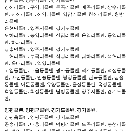
남면콜밴, 양주시콜밴, 경기도콜밴,
경신리콜밴, 구암리콜밴, 두곡리콜밴, 매곡리콜밴, 상수리콜
밴, 신산리콜밴, 신암리콜밴, 입암리콜밴, 한산리콜밴, 황방
리콜밴,
은현면콜밴, 양주시콜밴, 경기도콜밴,
도하리콜밴, 봉암리콜밴, 선암리콜밴, 운암리콜밴, 용암리콜
밴, 하패리콜밴,
장흥면콜밴, 양주시콜밴, 경기도콜밴,
교현리콜밴, 부곡리콜밴, 삼상리콜밴, 삼하리콜밴, 석현리콜
밴, 울대리콜밴, 일영리콜밴,
고암동콜밴, 고읍동콜밴, 광사동콜밴, 덕계동콜밴, 덕정동콜
밴, 마전동콜밴, 만송동콜밴, 봉양동콜밴, 산북동콜밴, 삼숭
동콜밴, 어둔동콜밴, 유양동콜밴, 율정동콜밴, 옥정동콜밴,
회암동콜밴, 회정동콜밴, 남방동콜밴, 양주시콜밴, 경기도콜
밴,
양평콜밴, 양평군콜밴, 경기도콜밴, 경기콜밴,
양평읍콜밴, 양평군콜밴, 경기도콜밴,
공흥리콜밴, 대흥리콜밴, 덕평리콜밴, 도곡리콜밴, 봉성리콜