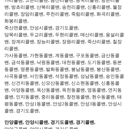
가리콜밴, 고은리콜밴, 금산리콜밴, 능국리콜밴, 당촌리콜
밴, 방초리콜밴, 산북리콜밴, 송천리콜밴, 신흥리콜밴, 월정
리콜밴, 장암리콜밴, 주천리콜밴, 죽림리콜밴, 화곡리콜밴,
화봉리콜밴,
죽산면콜밴, 안성시콜밴, 경기도콜밴,
당목리콜밴, 두교리콜밴, 두현리콜밴, 매산리콜밴, 용설리콜
밴, 장계리콜밴, 장능리콜밴, 장원리콜밴, 죽산리콜밴, 칠장
리콜밴,
가사동콜밴, 가현동콜밴, 계동콜밴, 구포동콜밴, 금산동콜
밴, 금석동콜밴, 낙원동콜밴, 대천동콜밴, 도기동콜밴, 동본
동콜밴, 명륜동콜밴, 발화동콜밴, 봉남동콜밴, 봉산동콜밴,
사곡동콜밴, 서인동콜밴, 석정동콜밴, 성남동콜밴, 숭인동콜
밴, 신건지동콜밴, 신모산동콜밴, 신소현동콜밴, 신흥동콜
밴, 아양동콜밴, 옥산동콜밴, 옥천동콜밴, 영동콜밴, 연지동
콜밴, 인지동콜밴, 중리동콜밴, 창전동콜밴, 현수동콜밴, 태
평동콜밴, 안성1동콜밴, 안성2동콜밴, 안성3동콜밴, 안성시
콜밴, 경기도콜밴,
안양콜밴, 안양시콜밴, 경기도콜밴, 경기콜밴,