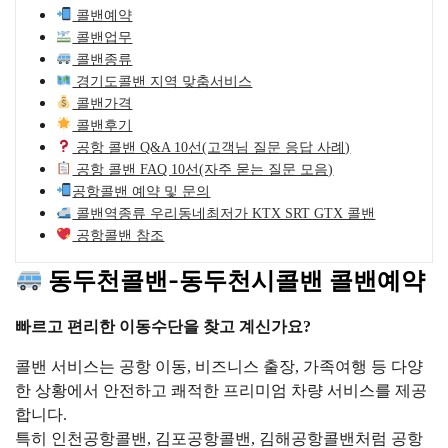
콜밴예약
콜밴업무
콜밴종류
경기도콜밴 지역 맞춤서비스
콜밴가격
콜밴후기
공항 콜밴 Q&A 10선(고객님 질문 응답 사례)
공항 콜밴 FAQ 10선(자주 묻는 질문 모음)
공항콜밴 예약 및 문의
콜밴역종류 우리동네최저가 KTX SRT GTX 콜밴
공항콜밴 참조
동두천콜밴-동두천시콜밴 콜밴예약
빠르고 편리한 이동수단을 찾고 계신가요?
콜밴 서비스는 공항 이동, 비즈니스 출장, 가족여행 등 다양
한 상황에서 안전하고 쾌적한 프리미엄 차량 서비스를 제공
합니다.
특히 인천공항콜밴, 김포공항콜밴, 김해공항콜밴처럼 공항