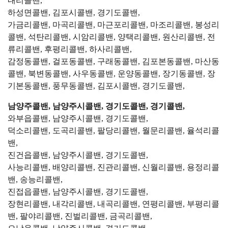
내리콜밴,
하성면콜밴, 김포시콜밴, 경기도콜밴,
가금리콜밴, 마곡리콜밴, 마근포리콜밴, 마조리콜밴, 봉성리
콜밴, 석탄리콜밴, 시암리콜밴, 양택리콜밴, 원산리콜밴, 전
류리콜밴, 후평리콜밴, 하사리콜밴,
감정동콜밴, 걸포동콜밴, 구래동콜밴, 김포본동콜밴, 마산동
콜밴, 북변동콜밴, 사우동콜밴, 운양동콜밴, 장기동콜밴, 장
기본동콜밴, 풍무동콜밴, 김포시콜밴, 경기도콜밴,
남양주콜밴, 남양주시콜밴, 경기도콜밴, 경기콜밴,
와부읍콜밴, 남양주시콜밴, 경기도콜밴,
덕소리콜밴, 도곡리콜밴, 팔당리콜밴, 월문리콜밴, 율석리콜
밴,
진건읍콜밴, 남양주시콜밴, 경기도콜밴,
사능리콜밴, 배양리콜밴, 진관리콜밴, 신월리콜밴, 용정리콜
밴, 송능리콜밴,
진접읍콜밴, 남양주시콜밴, 경기도콜밴,
장현리콜밴, 내각리콜밴, 내곡리콜밴, 연평리콜밴, 부평리콜
밴, 팔야리콜밴, 진벌리콜밴, 금곡리콜밴,