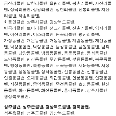
금산리콜밴, 달천리콜밴, 율림리콜밴, 봉촌리콜밴, 사산리콜
밴, 상곡리콜밴, 상용리콜밴, 상현리콜밴, 신봉리콜밴, 지산
리콜밴, 하송리콜밴,
화동면콜밴, 상주시콜밴, 경상북도콜밴,
반곡리콜밴, 보미리콜밴, 선교리콜밴, 신촌리콜밴, 양지리콜
밴, 어산리콜밴, 이소리콜밴, 판곡리콜밴, 평산리콜밴,
가장동콜밴, 개운동콜밴, 거동동콜밴, 계림동콜밴, 계산동콜
밴, 낙상동콜밴, 낙양동콜밴, 남성동콜밴, 남원동콜밴, 남적
동콜밴, 남장동콜밴, 냉림동콜밴, 동문동콜밴, 동성동콜밴,
도남동콜밴, 만산동콜밴, 무양동콜밴, 부원동콜밴, 북문동콜
밴, 병성동콜밴, 복룡동콜밴, 서곡동콜밴, 서문동콜밴, 서성
동콜밴, 성동동콜밴, 성하동콜밴, 신봉동콜밴, 신흥동콜밴,
연원동콜밴, 오대동콜밴, 외답동콜밴, 인봉동콜밴, 인평동콜
밴, 지천동콜밴, 중덕동콜밴, 죽전동콜밴, 초산동콜밴, 헌신
동콜밴, 화개동콜밴, 화산동콜밴, 흥각동콜밴, 상주시콜밴,
경상북도콜밴,
성주콜밴, 성주군콜밴, 경상북도콜밴, 경북콜밴,
성주읍콜밴, 성주군콜밴, 경상북도콜밴,