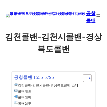
콘
텐
공항
츠
콜밴
로
바
로
김천콜밴-김천시콜밴-경상
가
기
북도콜밴
공항콜밴 1555-5795
김천콜밴-김천시콜밴-경상북도콜밴 소개
콜밴개요
콜밴예약
콜밴업무