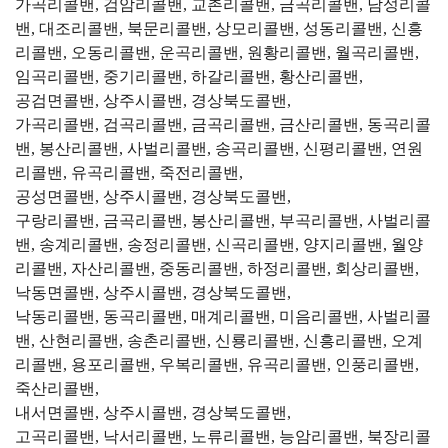
가곡리콜밴, 검암리콜밴, 교촌리콜밴, 금곡리콜밴, 남성리콜
밴, 대조리콜밴, 북문리콜밴, 상모리콜밴, 성동리콜밴, 신흥
리콜밴, 오동리콜밴, 운곡리콜밴, 원황리콜밴, 월곡리콜밴,
임곡리콜밴, 중기리콜밴, 하갈리콜밴, 황산리콜밴,
공검면콜밴, 상주시콜밴, 경상북도콜밴,
가곡리콜밴, 검곡리콜밴, 금곡리콜밴, 금산리콜밴, 동곡리콜
밴, 봉산리콜밴, 사벌리콜밴, 송곡리콜밴, 신평리콜밴, 연원
리콜밴, 유곡리콜밴, 죽전리콜밴,
공성면콜밴, 상주시콜밴, 경상북도콜밴,
구랑리콜밴, 금곡리콜밴, 봉산리콜밴, 부곡리콜밴, 사벌리콜
밴, 송계리콜밴, 송정리콜밴, 신곡리콜밴, 양지리콜밴, 월양
리콜밴, 자산리콜밴, 중동리콜밴, 하정리콜밴, 회상리콜밴,
낙동면콜밴, 상주시콜밴, 경상북도콜밴,
낙동리콜밴, 동곡리콜밴, 매계리콜밴, 미음리콜밴, 사벌리콜
밴, 산현리콜밴, 송촌리콜밴, 신룡리콜밴, 신흥리콜밴, 오계
리콜밴, 용포리콜밴, 우복리콜밴, 유곡리콜밴, 인풍리콜밴,
죽산리콜밴,
내서면콜밴, 상주시콜밴, 경상북도콜밴,
고곡리콜밴, 낙서리콜밴, 노류리콜밴, 능암리콜밴, 북장리콜