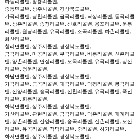
하동리콜밴, 황룡리콜밴,
중동면콜밴, 상주시콜밴, 경상북도콜밴,
가곡리콜밴, 광천리콜밴, 금곡리콜밴, 낙상리콜밴, 동곡리콜
밴, 상촌리콜밴, 송정리콜밴, 신호리콜밴, 용포리콜밴, 운봉
리콜밴, 원당리콜밴, 유곡리콜밴, 조곡리콜밴, 하촌리콜밴,
화산리콜밴,
청리면콜밴, 상주시콜밴, 경상북도콜밴,
금곡리콜밴, 마공리콜밴, 부곡리콜밴, 비룡리콜밴, 신촌리콜
밴, 양촌리콜밴, 연정리콜밴, 오목리콜밴, 유곡리콜밴, 장산
리콜밴, 청운리콜밴,
화남면콜밴, 상주시콜밴, 경상북도콜밴,
가곡리콜밴, 금곡리콜밴, 대곡리콜밴, 덕평리콜밴, 봉곡리콜
밴, 산양리콜밴, 송곡리콜밴, 신천리콜밴, 유곡리콜밴, 죽전
리콜밴, 회룡리콜밴,
화북면콜밴, 상주시콜밴, 경상북도콜밴,
가산리콜밴, 관현리콜밴, 금곡리콜밴, 덕촌리콜밴, 매계리콜
밴, 봉촌리콜밴, 산양리콜밴, 송곡리콜밴, 신촌리콜밴, 오산
리콜밴, 유곡리콜밴, 적덕리콜밴, 중리콜밴, 하가리콜밴,
화서면콜밴, 상주시콜밴, 경상북도콜밴,