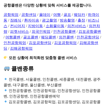
공항콜밴은 다양한 상황에 맞춰 서비스를 제공합니다.
공항픽업
/
공항샌딩
/
올데이
/
여행
/
골프
/
웨딩카
/
하객이
동
/
장례식
/
환자이송
/
광고촬영
/
방송촬영
/
출장
/
비즈니
스
/
컨시어지
/
지방이동
/
소화물이동
/
의전서비스
/
의전차
량
/
피켓서비스
/
외국인픽업
/
인천공항콜밴
/
김포공항콜밴
/
여행콜밴
/
골프콜밴
/
웨딩콜밴
/
의전콜밴
/
인천공항샌딩
/
인천공항픽업
/
김포공항샌딩
/
김포공항픽업
/
김해공항샌
딩
/
김해공항픽업
모든 상황에 최적화된 맞춤형 콜밴 서비스
콜밴종류
전국콜밴, 서울콜밴, 인천콜밴, 세종콜밴, 대전콜밴, 광주
콜밴, 대구콜밴, 울산콜밴, 부산콜밴
인천공항콜밴, 인천공항픽업, 인천공항샌딩, 인천공항콜
벤, 인천공항벤, 인천공항콜밴예약
김포공항콜밴, 김포공항픽업, 김포공항샌딩, 김포공항콜