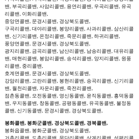
밴, 부곡리콜밴, 사암리콜밴, 용연리콜밴, 우곡리콜밴, 유곡
리콜밴, 이화리콜밴,
중앙면콜밴, 문경시콜밴, 경상북도콜밴,
구곡리콜밴, 대야리콜밴, 봉양리콜밴, 사과리콜밴, 삼산리콜
밴, 신기리콜밴, 온정리콜밴, 죽문리콜밴, 하귀리콜밴,
풍양면콜밴, 문경시콜밴, 경상북도콜밴,
광지리콜밴, 금곡리콜밴, 남산리콜밴, 남송리콜밴, 대유리콜
밴, 매현리콜밴, 봉암리콜밴, 송석리콜밴, 양지리콜밴, 원풍
리콜밴, 중리콜밴,
호계면콜밴, 문경시콜밴, 경상북도콜밴,
강암리콜밴, 고란리콜밴, 봉현리콜밴, 송곡리콜밴, 신기리콜
밴, 월천리콜밴, 자운리콜밴, 죽전리콜밴,
점촌동콜밴, 모전동콜밴, 영신동콜밴, 윤직동콜밴, 흥덕동콜
밴, 우지동콜밴, 창동콜밴, 공평동콜밴, 유곡동콜밴, 불정동
콜밴, 신기동콜밴, 문경시콜밴, 경상북도콜밴,
봉화콜밴, 봉화군콜밴, 경상북도콜밴, 경북콜밴,
봉화읍콜밴, 봉화군콜밴, 경상북도콜밴,
거촌리콜밴, 도촌리콜밴, 문단리콜밴, 삼계리콜밴, 석평리콜