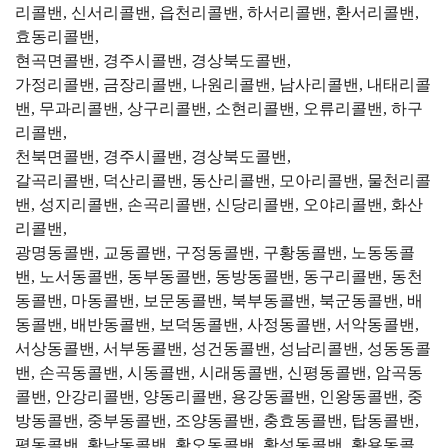
리콜밴, 신서리콜밴, 읍천리콜밴, 하서리콜밴, 환서리콜밴,
효동리콜밴,
현곡면콜밴, 경주시콜밴, 경상북도콜밴,
가정리콜밴, 금장리콜밴, 나원리콜밴, 남사리콜밴, 내태리콜
밴, 무과리콜밴, 상구리콜밴, 소현리콜밴, 오류리콜밴, 하구
리콜밴,
천북면콜밴, 경주시콜밴, 경상북도콜밴,
갈곡리콜밴, 덕산리콜밴, 동산리콜밴, 모아리콜밴, 물천리콜
밴, 성지리콜밴, 손곡리콜밴, 신당리콜밴, 오야리콜밴, 화산
리콜밴,
광명동콜밴, 교동콜밴, 구정동콜밴, 구황동콜밴, 노동동콜
밴, 노서동콜밴, 동부동콜밴, 동방동콜밴, 동구리콜밴, 동천
동콜밴, 마동콜밴, 보문동콜밴, 북부동콜밴, 북군동콜밴, 배
동콜밴, 배반동콜밴, 보덕동콜밴, 사정동콜밴, 서악동콜밴,
서상동콜밴, 서부동콜밴, 성건동콜밴, 성남리콜밴, 성동동콜
밴, 손곡동콜밴, 시동콜밴, 시래동콜밴, 신평동콜밴, 암곡동
콜밴, 안강리콜밴, 양동리콜밴, 용강동콜밴, 인왕동콜밴, 중
방동콜밴, 중부동콜밴, 조양동콜밴, 충효동콜밴, 탑동콜밴,
평동콜밴, 황남동콜밴, 황오동콜밴, 황성동콜밴, 황용동콜