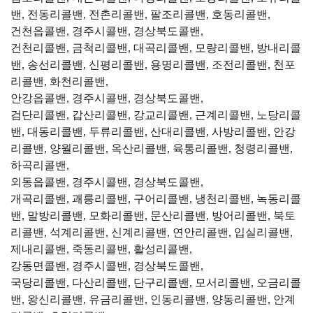
밴, 전동리콜밴, 전촌리콜밴, 팔조리콜밴, 호동리콜밴,
건천읍콜밴, 경주시콜밴, 경상북도콜밴,
건천리콜밴, 금척리콜밴, 대곡리콜밴, 모량리콜밴, 방내리콜
밴, 송선리콜밴, 신평리콜밴, 용명리콜밴, 조전리콜밴, 천포
리콜밴, 화천리콜밴,
안강읍콜밴, 경주시콜밴, 경상북도콜밴,
검단리콜밴, 갑산리콜밴, 강교리콜밴, 근계리콜밴, 노당리콜
밴, 대동리콜밴, 두류리콜밴, 산대리콜밴, 사방리콜밴, 안강
리콜밴, 양월리콜밴, 옥산리콜밴, 육통리콜밴, 청령리콜밴,
하곡리콜밴,
외동읍콜밴, 경주시콜밴, 경상북도콜밴,
개곡리콜밴, 괘릉리콜밴, 구어리콜밴, 냉천리콜밴, 녹동리콜
밴, 말방리콜밴, 모화리콜밴, 문산리콜밴, 방어리콜밴, 북토
리콜밴, 석계리콜밴, 신계리콜밴, 연안리콜밴, 입실리콜밴,
제내리콜밴, 죽동리콜밴, 활성리콜밴,
강동면콜밴, 경주시콜밴, 경상북도콜밴,
국당리콜밴, 다산리콜밴, 단구리콜밴, 모서리콜밴, 오금리콜
밴, 왕신리콜밴, 유금리콜밴, 인동리콜밴, 양동리콜밴, 안계