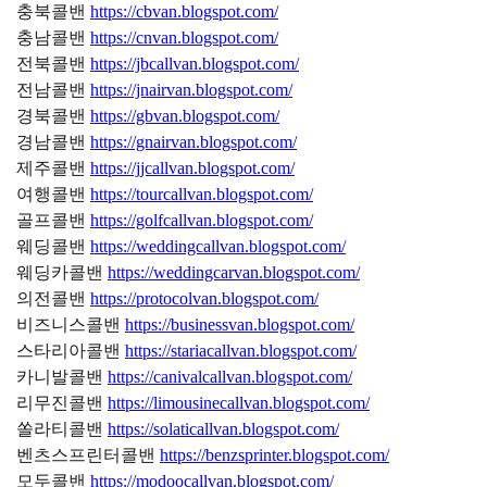
충북콜밴
https://cbvan.blogspot.com/
충남콜밴
https://cnvan.blogspot.com/
전북콜밴
https://jbcallvan.blogspot.com/
전남콜밴
https://jnairvan.blogspot.com/
경북콜밴
https://gbvan.blogspot.com/
경남콜밴
https://gnairvan.blogspot.com/
제주콜밴
https://jjcallvan.blogspot.com/
여행콜밴
https://tourcallvan.blogspot.com/
골프콜밴
https://golfcallvan.blogspot.com/
웨딩콜밴
https://weddingcallvan.blogspot.com/
웨딩카콜밴
https://weddingcarvan.blogspot.com/
의전콜밴
https://protocolvan.blogspot.com/
비즈니스콜밴
https://businessvan.blogspot.com/
스타리아콜밴
https://stariacallvan.blogspot.com/
카니발콜밴
https://canivalcallvan.blogspot.com/
리무진콜밴
https://limousinecallvan.blogspot.com/
쏠라티콜밴
https://solaticallvan.blogspot.com/
벤츠스프린터콜밴
https://benzsprinter.blogspot.com/
모두콜밴
https://modoocallvan.blogspot.com/