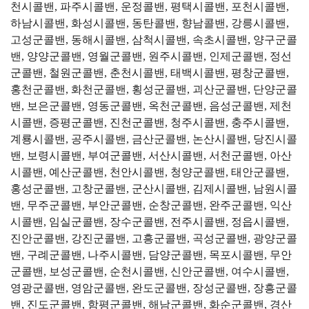
천시콜밴, 파주시콜밴, 운정콜밴, 평택시콜밴, 포천시콜밴,
하남시콜밴, 화성시콜밴, 동탄콜밴, 향남콜밴, 강릉시콜밴,
고성군콜밴, 동해시콜밴, 삼척시콜밴, 속초시콜밴, 양구군콜
밴, 양양군콜밴, 영월군콜밴, 원주시콜밴, 인제군콜밴, 정선
군콜밴, 철원군콜밴, 춘천시콜밴, 태백시콜밴, 평창군콜밴,
홍천군콜밴, 화천군콜밴, 횡성군콜밴, 괴산군콜밴, 단양군콜
밴, 보은군콜밴, 영동군콜밴, 옥천군콜밴, 음성군콜밴, 제천
시콜밴, 증평군콜밴, 진천군콜밴, 청주시콜밴, 충주시콜밴,
계룡시콜밴, 공주시콜밴, 금산군콜밴, 논산시콜밴, 당진시콜
밴, 보령시콜밴, 부여군콜밴, 서산시콜밴, 서천군콜밴, 아산
시콜밴, 예산군콜밴, 천안시콜밴, 청양군콜밴, 태안군콜밴,
홍성군콜밴, 고창군콜밴, 군산시콜밴, 김제시콜밴, 남원시콜
밴, 무주군콜밴, 부안군콜밴, 순창군콜밴, 완주군콜밴, 익산
시콜밴, 임실군콜밴, 장수군콜밴, 전주시콜밴, 정읍시콜밴,
진안군콜밴, 강진군콜밴, 고흥군콜밴, 곡성군콜밴, 광양군콜
밴, 구례군콜밴, 나주시콜밴, 담양군콜밴, 목포시콜밴, 무안
군콜밴, 보성군콜밴, 순천시콜밴, 신안군콜밴, 여수시콜밴,
영광군콜밴, 영암군콜밴, 완도군콜밴, 장성군콜밴, 장흥군콜
밴, 진도군콜밴, 함평군콜밴, 해남군콜밴, 화순군콜밴, 경산