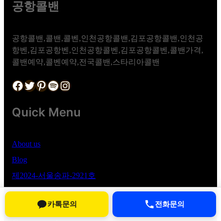
공항콜밴
공항콜밴,콜밴,콜벤,인천공항콜밴,김포공항콜밴,인천공
항벤,김포공항벤,인천공항콜벤,김포공항콜벤,콜밴가격,
콜밴예약,콜벤예약,전국콜밴,스타리아콜밴
Facebook
Twitter
Pinterest
Spotify
Instagram
Quick Menu
About us
Blog
제2024-서울송파-2921호
786-08-03000
카톡문의
전화문의
대표자 : 유대흥