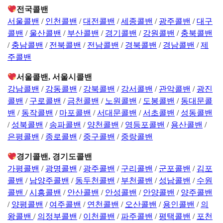
전국콜밴
서울콜밴
/
인천콜밴
/
대전콜밴
/
세종콜밴
/
광주콜밴
/
대구
콜밴
/
울산콜밴
/
부산콜밴
/
경기콜밴
/
강원콜밴
/
충북콜밴
/
충남콜밴
/
전북콜밴
/
전남콜밴
/
경북콜밴
/
경남콜밴
/
제
주콜밴
서울콜밴, 서울시콜밴
강남콜밴
/
강동콜밴
/
강북콜밴
/
강서콜밴
/
관악콜밴
/
광진
콜밴
/
구로콜밴
/
금천콜밴
/
노원콜밴
/
도봉콜밴
/
동대문콜
밴
/
동작콜밴
/
마포콜밴
/
서대문콜밴
/
서초콜밴
/
성동콜밴
/
성북콜밴
/
송파콜밴
/
양천콜밴
/
영등포콜밴
/
용산콜밴
/
은평콜밴
/
종로콜밴
/
중구콜밴
/
중랑콜밴
경기콜밴, 경기도콜밴
가평콜밴
/
광명콜밴
/
광주콜밴
/
구리콜밴
/
군포콜밴
/
김포
콜밴
/
남양주콜밴
/
동두천콜밴
/
부천콜밴
/
성남콜밴
/
수원
콜밴
/
시흥콜밴
/
안산콜밴
/
안성콜밴
/
안양콜밴
/
양주콜밴
/
양평콜밴
/
여주콜밴
/
연천콜밴
/
오산콜밴
/
용인콜밴
/
의
왕콜밴
/
의정부콜밴
/
이천콜밴
/
파주콜밴
/
평택콜밴
/
포천