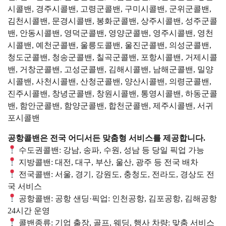
시콜밴, 경주시콜밴, 고령군콜밴, 구미시콜밴, 군위군콜밴,
김천시콜밴, 문경시콜밴, 봉화군콜밴, 상주시콜밴, 성주군콜
밴, 안동시콜밴, 영덕군콜밴, 영양군콜밴, 영주시콜밴, 영천
시콜밴, 예천군콜밴, 울릉도콜밴, 울진군콜밴, 의성군콜밴,
청도군콜밴, 청송군콜밴, 칠곡군콜밴, 포항시콜밴, 거제시콜
밴, 거창군콜밴, 고성군콜밴, 김해시콜밴, 남해군콜밴, 밀양
시콜밴, 사천시콜밴, 산청군콜밴, 양산시콜밴, 의령군콜밴,
진주시콜밴, 창녕군콜밴, 창원시콜밴, 통영시콜밴, 하동군콜
밴, 함안군콜밴, 함양군콜밴, 합천군콜밴, 제주시콜밴, 서귀
포시콜밴
공항콜밴은 전국 어디서든 맞춤형 서비스를 제공합니다.
수도권콜밴: 강남, 송파, 수원, 성남 등 당일 픽업 가능
지방콜밴: 대전, 대구, 부산, 울산, 광주 등 전국 배차
전국콜밴: 서울, 경기, 강원도, 충청도, 전라도, 경상도 전
국 서비스
공항콜밴: 공항 샌딩·픽업: 인천공항, 김포공항, 김해공항
24시간 운영
콜밴종류: 기업 출장, 골프, 웨딩, 행사 차량: 맞춤 서비스