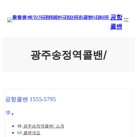
콘
텐
공항
츠
콜밴
로
바
로
가
광주송정역콜밴/
기
공항콜밴 1555-5795
광주송정역콜밴/ 소개
콜밴개요