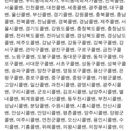
린터콜밴, 우리동네최저가, 우리동네최저가콜밴, 전국콜밴,
서울콜밴, 인천콜밴, 대전콜밴, 세종콜밴, 광주콜밴, 대구콜
밴, 울산콜밴, 부산콜밴, 경기콜밴, 강원콜밴, 충북콜밴, 충남
콜밴, 전북콜밴, 전남콜밴, 경북콜밴, 경남콜밴, 제주콜밴, 서
울시콜밴, 경기도콜밴, 강원도콜밴, 충청북도콜밴, 충청남도
콜밴, 전라북도콜밴, 전라남도콜밴, 경상북도콜밴, 경상남도
콜밴, 제주도콜밴, 강남구콜밴, 강동구콜밴, 강북구콜밴, 강
서구콜밴, 관악구콜밴, 광진구콜밴, 구로구콜밴, 금천구콜
밴, 노원구콜밴, 도봉구콜밴, 동대문구콜밴, 동작구콜밴, 마
포구콜밴, 서대문구콜밴, 서초구콜밴, 성동구콜밴, 성북구콜
밴, 송파구콜밴, 양천구콜밴, 영등포구콜밴, 용산구콜밴, 은
평구콜밴, 종로구콜밴, 중구콜밴, 중랑구콜밴, 가평군콜밴,
고양시콜밴, 일산콜밴, 과천시콜밴, 광명시콜밴, 광주시콜
밴, 구리시콜밴, 군포시콜밴, 김포시콜밴, 남양주시콜밴, 별
내콜밴, 퇴계원콜밴, 다산콜밴, 동두천시콜밴, 부천시콜밴,
성남시콜밴, 분당콜밴, 수원시콜밴, 시흥시콜밴, 안산시콜
밴, 안성시콜밴, 안양시콜밴, 평촌콜밴, 양주시콜밴, 양평군
콜밴, 여주시콜밴, 연천군콜밴, 오산시콜밴, 용인시콜밴, 수
지콜밴, 기흥콜밴, 위례콜밴, 의왕시콜밴, 의정부시콜밴, 이