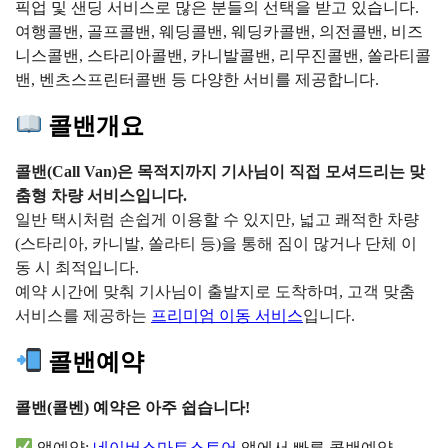
픽업 및 샌딩 서비스로 많은 분들의 선택을 받고 있습니다.
여행콜밴, 골프콜밴, 웨딩콜밴, 웨딩카콜밴, 의전콜밴, 비즈
니스콜밴, 스타리아콜밴, 카니발콜밴, 리무진콜밴, 쏠라티콜
밴, 벤츠스프린터콜밴 등 다양한 서비를 제공합니다.
콜밴개요
콜밴(Call Van)은 목적지까지 기사님이 직접 모셔드리는 맞
춤형 차량 서비스입니다.
일반 택시처럼 손쉽게 이용할 수 있지만, 넓고 쾌적한 차량
(스타리아, 카니발, 쏠라티 등)을 통해 짐이 많거나 단체 이
동 시 최적입니다.
예약 시간에 맞춰 기사님이 출발지로 도착하며, 고객 맞춤
서비스를 제공하는
프리미엄 이동 서비스
입니다.
콜밴예약
콜밴(콜벤) 예약은 아주 쉽습니다!
앱예약:
네이버스마트스토어
앱에서 빠른 콜밴예약