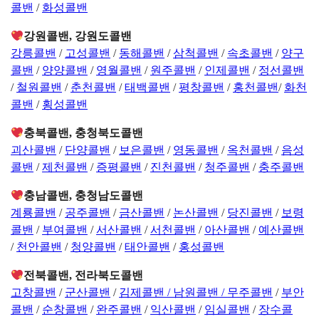
콜밴
/
화성콜밴
강원콜밴, 강원도콜밴
강릉콜밴
/
고성콜밴
/
동해콜밴
/
삼척콜밴
/
속초콜밴
/
양구
콜밴
/
양양콜밴
/
영월콜밴
/
원주콜밴
/
인제콜밴
/
정선콜밴
/
철원콜밴
/
춘천콜밴
/
태백콜밴
/
평창콜밴
/
홍천콜밴
/
화천
콜밴
/
횡성콜밴
충북콜밴, 충청북도콜밴
괴산콜밴
/
단양콜밴
/
보은콜밴
/
영동콜밴
/
옥천콜밴
/
음성
콜밴
/
제천콜밴
/
증평콜밴
/
진천콜밴
/
청주콜밴
/
충주콜밴
충남콜밴, 충청남도콜밴
계룡콜밴
/
공주콜밴
/
금산콜밴
/
논산콜밴
/
당진콜밴
/
보령
콜밴
/
부여콜밴
/
서산콜밴
/
서천콜밴
/
아산콜밴
/
예산콜밴
/
천안콜밴
/
청양콜밴
/
태안콜밴
/
홍성콜밴
전북콜밴, 전라북도콜밴
고창콜밴
/
군산콜밴
/
김제콜밴 /
남원콜밴 /
무주콜밴
/
부안
콜밴
/
순창콜밴
/
완주콜밴
/
익산콜밴
/
임실콜밴
/
장수콜