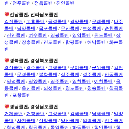
밴
/
전주콜밴
/
정읍콜밴
/
진안콜밴
전남콜밴, 전라남도콜밴
강진콜밴
/
고흥콜밴
/
곡성콜밴
/
광양콜밴
/
구례콜밴
/
나주
콜밴
/
담양콜밴
/
목포콜밴
/
무안콜밴
/
보성콜밴
/
순천콜밴
/
신안콜밴
/
여수콜밴
/
영광콜밴
/
영암콜밴
/
완도콜밴
/
장
성콜밴
/
장흥콜밴
/
진도콜밴
/
함평콜밴
/
해남콜밴
/
화순콜
밴
경북콜밴, 경상북도콜밴
경산콜밴
/
경주콜밴
/
고령콜밴
/
구미콜밴
/
군위콜밴
/
김천
콜밴
/
문경콜밴
/
봉화콜밴
/
상주콜밴
/
성주콜밴
/
안동콜밴
/
영덕콜밴
/
영양콜밴
/
영주콜밴
/
영천콜밴
/
예천콜밴
/
울
릉콜밴
/
울진콜밴
/
의성콜밴
/
청도콜밴
/
청송콜밴
/
칠곡콜
밴
/
포항콜밴
경남콜밴, 경상남도콜밴
거제콜밴
/
거창콜밴
/
고성콜밴
/
김해콜밴
/
남해콜밴
/
밀양
콜밴
/
사천콜밴
/
산청콜밴
/
양산콜밴
/
의령콜밴
/
진주콜밴
/
창녕콜밴
/
창원콜밴
/
통영콜밴
/
하동콜밴
/
함안콜밴
/
함