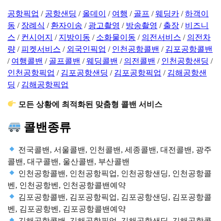
공항픽업
/
공항샌딩
/
올데이
/
여행
/
골프
/
웨딩카
/
하객이
동
/
장례식
/
환자이송
/
광고촬영
/
방송촬영
/
출장
/
비즈니
스
/
컨시어지
/
지방이동
/
소화물이동
/
의전서비스
/
의전차
량
/
피켓서비스
/
외국인픽업
/
인천공항콜밴
/
김포공항콜밴
/
여행콜밴
/
골프콜밴
/
웨딩콜밴
/
의전콜밴
/
인천공항샌딩
/
인천공항픽업
/
김포공항샌딩
/
김포공항픽업
/
김해공항샌
딩
/
김해공항픽업
모든 상황에 최적화된 맞춤형 콜밴 서비스
콜밴종류
전국콜밴, 서울콜밴, 인천콜밴, 세종콜밴, 대전콜밴, 광주
콜밴, 대구콜밴, 울산콜밴, 부산콜밴
인천공항콜밴, 인천공항픽업, 인천공항샌딩, 인천공항콜
벤, 인천공항벤, 인천공항콜밴예약
김포공항콜밴, 김포공항픽업, 김포공항샌딩, 김포공항콜
벤, 김포공항벤, 김포공항콜밴예약
김해공항콜밴, 김해공항픽업, 김해공항샌딩, 김해공항콜