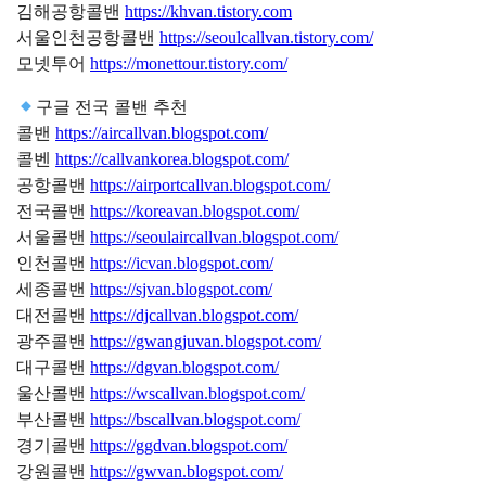
김해공항콜밴
https://khvan.tistory.com
서울인천공항콜밴
https://seoulcallvan.tistory.com/
모넷투어
https://monettour.tistory.com/
구글 전국 콜밴 추천
콜밴
https://aircallvan.blogspot.com/
콜벤
https://callvankorea.blogspot.com/
공항콜밴
https://airportcallvan.blogspot.com/
전국콜밴
https://koreavan.blogspot.com/
서울콜밴
https://seoulaircallvan.blogspot.com/
인천콜밴
https://icvan.blogspot.com/
세종콜밴
https://sjvan.blogspot.com/
대전콜밴
https://djcallvan.blogspot.com/
광주콜밴
https://gwangjuvan.blogspot.com/
대구콜밴
https://dgvan.blogspot.com/
울산콜밴
https://wscallvan.blogspot.com/
부산콜밴
https://bscallvan.blogspot.com/
경기콜밴
https://ggdvan.blogspot.com/
강원콜밴
https://gwvan.blogspot.com/