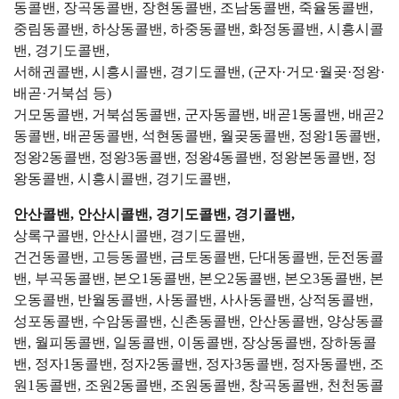
동콜밴, 장곡동콜밴, 장현동콜밴, 조남동콜밴, 죽율동콜밴,
중림동콜밴, 하상동콜밴, 하중동콜밴, 화정동콜밴, 시흥시콜
밴, 경기도콜밴,
서해권콜밴, 시흥시콜밴, 경기도콜밴, (군자·거모·월곶·정왕·
배곧·거북섬 등)
거모동콜밴, 거북섬동콜밴, 군자동콜밴, 배곧1동콜밴, 배곧2
동콜밴, 배곧동콜밴, 석현동콜밴, 월곶동콜밴, 정왕1동콜밴,
정왕2동콜밴, 정왕3동콜밴, 정왕4동콜밴, 정왕본동콜밴, 정
왕동콜밴, 시흥시콜밴, 경기도콜밴,
안산콜밴, 안산시콜밴, 경기도콜밴, 경기콜밴,
상록구콜밴, 안산시콜밴, 경기도콜밴,
건건동콜밴, 고등동콜밴, 금토동콜밴, 단대동콜밴, 둔전동콜
밴, 부곡동콜밴, 본오1동콜밴, 본오2동콜밴, 본오3동콜밴, 본
오동콜밴, 반월동콜밴, 사동콜밴, 사사동콜밴, 상적동콜밴,
성포동콜밴, 수암동콜밴, 신촌동콜밴, 안산동콜밴, 양상동콜
밴, 월피동콜밴, 일동콜밴, 이동콜밴, 장상동콜밴, 장하동콜
밴, 정자1동콜밴, 정자2동콜밴, 정자3동콜밴, 정자동콜밴, 조
원1동콜밴, 조원2동콜밴, 조원동콜밴, 창곡동콜밴, 천천동콜