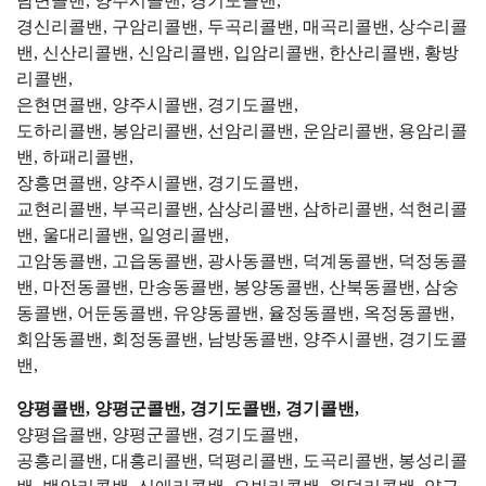
남면콜밴, 양주시콜밴, 경기도콜밴,
경신리콜밴, 구암리콜밴, 두곡리콜밴, 매곡리콜밴, 상수리콜
밴, 신산리콜밴, 신암리콜밴, 입암리콜밴, 한산리콜밴, 황방
리콜밴,
은현면콜밴, 양주시콜밴, 경기도콜밴,
도하리콜밴, 봉암리콜밴, 선암리콜밴, 운암리콜밴, 용암리콜
밴, 하패리콜밴,
장흥면콜밴, 양주시콜밴, 경기도콜밴,
교현리콜밴, 부곡리콜밴, 삼상리콜밴, 삼하리콜밴, 석현리콜
밴, 울대리콜밴, 일영리콜밴,
고암동콜밴, 고읍동콜밴, 광사동콜밴, 덕계동콜밴, 덕정동콜
밴, 마전동콜밴, 만송동콜밴, 봉양동콜밴, 산북동콜밴, 삼숭
동콜밴, 어둔동콜밴, 유양동콜밴, 율정동콜밴, 옥정동콜밴,
회암동콜밴, 회정동콜밴, 남방동콜밴, 양주시콜밴, 경기도콜
밴,
양평콜밴, 양평군콜밴, 경기도콜밴, 경기콜밴,
양평읍콜밴, 양평군콜밴, 경기도콜밴,
공흥리콜밴, 대흥리콜밴, 덕평리콜밴, 도곡리콜밴, 봉성리콜