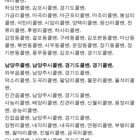
내리콜밴,
하성면콜밴, 김포시콜밴, 경기도콜밴,
가금리콜밴, 마곡리콜밴, 마근포리콜밴, 마조리콜밴, 봉성리
콜밴, 석탄리콜밴, 시암리콜밴, 양택리콜밴, 원산리콜밴, 전
류리콜밴, 후평리콜밴, 하사리콜밴,
감정동콜밴, 걸포동콜밴, 구래동콜밴, 김포본동콜밴, 마산동
콜밴, 북변동콜밴, 사우동콜밴, 운양동콜밴, 장기동콜밴, 장
기본동콜밴, 풍무동콜밴, 김포시콜밴, 경기도콜밴,
남양주콜밴, 남양주시콜밴, 경기도콜밴, 경기콜밴,
와부읍콜밴, 남양주시콜밴, 경기도콜밴,
덕소리콜밴, 도곡리콜밴, 팔당리콜밴, 월문리콜밴, 율석리콜
밴,
진건읍콜밴, 남양주시콜밴, 경기도콜밴,
사능리콜밴, 배양리콜밴, 진관리콜밴, 신월리콜밴, 용정리콜
밴, 송능리콜밴,
진접읍콜밴, 남양주시콜밴, 경기도콜밴,
장현리콜밴, 내각리콜밴, 내곡리콜밴, 연평리콜밴, 부평리콜
밴, 팔야리콜밴, 진벌리콜밴, 금곡리콜밴,