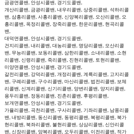
금광면콜밴, 안성시콜밴, 경기도콜밴,
개산리콜밴, 금광리콜밴, 내우리콜밴, 상중리콜밴, 석하리콜
밴, 삼흥리콜밴, 사흥리콜밴, 신양복리콜밴, 오산리콜밴, 오
흥리콜밴, 옥정리콜밴, 장죽리콜밴, 한운리콜밴, 현곡리콜
밴,
대덕면콜밴, 안성시콜밴, 경기도콜밴,
건지리콜밴, 내리콜밴, 대농리콜밴, 명당리콜밴, 모산리콜
밴, 무능리콜밴, 보동리콜밴, 삼한리콜밴, 소내리콜밴, 소현
리콜밴, 신령리콜밴, 죽리콜밴, 진현리콜밴, 토현리콜밴,
미양면콜밴, 안성시콜밴, 경기도콜밴,
갈전리콜밴, 강덕리콜밴, 개정리콜밴, 계륵리콜밴, 고지리콜
밴, 구례리콜밴, 구수리콜밴, 마산리콜밴, 법전리콜밴, 보체
리콜밴, 신계리콜밴, 신기리콜밴, 양변리콜밴, 양지리콜밴,
용두리콜밴, 정동리콜밴, 진촌리콜밴, 후평리콜밴,
보개면콜밴, 안성시콜밴, 경기도콜밴,
가율리콜밴, 곡천리콜밴, 구사리콜밴, 기좌리콜밴, 남풍리콜
밴, 내방리콜밴, 동신리콜밴, 동평리콜밴, 복평리콜밴, 북가
현리콜밴, 북좌리콜밴, 불현리콜밴, 상삼리콜밴, 신안리콜
밴, 신장리콜밴, 양복리콜밴, 오두리콜밴, 이전리콜밴, 적가