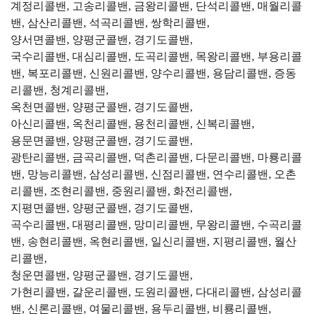
계정리콜밴, 고송리콜밴, 금왕리콜밴, 단석리콜밴, 매월리콜
밴, 삼산리콜밴, 석곡리콜밴, 쌍학리콜밴,
양서면콜밴, 양평군콜밴, 경기도콜밴,
국수리콜밴, 대심리콜밴, 도곡리콜밴, 목왕리콜밴, 부용리콜
밴, 복포리콜밴, 신원리콜밴, 양수리콜밴, 용담리콜밴, 증동
리콜밴, 청계리콜밴,
옥천면콜밴, 양평군콜밴, 경기도콜밴,
아신리콜밴, 옥천리콜밴, 용천리콜밴, 신복리콜밴,
용문면콜밴, 양평군콜밴, 경기도콜밴,
광탄리콜밴, 금곡리콜밴, 덕촌리콜밴, 다문리콜밴, 마룡리콜
밴, 망능리콜밴, 삼성리콜밴, 신점리콜밴, 연수리콜밴, 오촌
리콜밴, 조현리콜밴, 중원리콜밴, 화전리콜밴,
지평면콜밴, 양평군콜밴, 경기도콜밴,
곡수리콜밴, 대평리콜밴, 망미리콜밴, 무왕리콜밴, 수곡리콜
밴, 송현리콜밴, 옥현리콜밴, 일신리콜밴, 지평리콜밴, 월산
리콜밴,
청운면콜밴, 양평군콜밴, 경기도콜밴,
가현리콜밴, 갈운리콜밴, 도원리콜밴, 다대리콜밴, 삼성리콜
밴, 신론리콜밴, 여물리콜밴, 용두리콜밴, 비룡리콜밴,