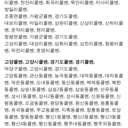
리콜밴, 천안리콜밴, 회곡리콜밴, 묵안리콜밴, 미사리콜밴,
방일리콜밴,
조종면콜밴, 가평군콜밴, 경기도콜밴,
대보리콜밴, 마일리콜밴, 상판리콜밴, 신상리콜밴, 신하리콜
밴, 운악리콜밴, 현리콜밴,
청평면콜밴, 가평군콜밴, 경기도콜밴,
고성리콜밴, 대성리콜밴, 삼회리콜밴, 상천리콜밴, 청평리콜
밴, 하천리콜밴, 호명리콜밴,
고양콜밴, 고양시콜밴, 경기도콜밴, 경기콜밴,
덕양구콜밴, 고양시콜밴, 경기도콜밴,
고양동콜밴, 관산동콜밴, 능곡동콜밴, 대덕동콜밴, 대자동콜
밴, 덕은동콜밴, 도내동콜밴, 동산동콜밴, 벽제동콜밴, 북한
동콜밴, 삼송1동콜밴, 삼송2동콜밴, 삼송동콜밴, 선유동콜
밴, 성사1동콜밴, 성사2동콜밴, 성사동콜밴, 신원동콜밴, 신
평동콜밴, 오금동콜밴, 원당동콜밴, 원신동콜밴, 원흥동콜
밴, 유곡동콜밴, 주교동콜밴, 지축동콜밴, 창릉동콜밴, 토당
동콜밴, 향동동콜밴, 행신1동콜밴, 행신2동콜밴, 행신3동콜
밴, 행신4동콜밴, 행신동콜밴, 행주내동콜밴, 행주외동콜밴,