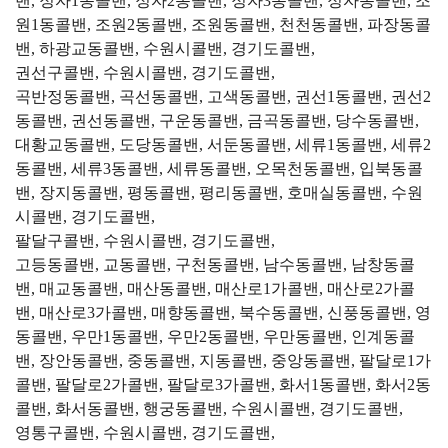
밴, 정자1동콜밴, 정자2동콜밴, 정자3동콜밴, 정자동콜밴, 조
원1동콜밴, 조원2동콜밴, 조원동콜밴, 천천동콜밴, 파장동콜
밴, 하광교동콜밴, 수원시콜밴, 경기도콜밴,
권선구콜밴, 수원시콜밴, 경기도콜밴,
곡반정동콜밴, 곡선동콜밴, 고색동콜밴, 권선1동콜밴, 권선2
동콜밴, 권선동콜밴, 구운동콜밴, 금곡동콜밴, 당수동콜밴,
대황교동콜밴, 도당동콜밴, 서둔동콜밴, 세류1동콜밴, 세류2
동콜밴, 세류3동콜밴, 세류동콜밴, 오목천동콜밴, 입북동콜
밴, 장지동콜밴, 평동콜밴, 평리동콜밴, 호매실동콜밴, 수원
시콜밴, 경기도콜밴,
팔달구콜밴, 수원시콜밴, 경기도콜밴,
고등동콜밴, 교동콜밴, 구천동콜밴, 남수동콜밴, 남창동콜
밴, 매교동콜밴, 매산동콜밴, 매산로1가콜밴, 매산로2가콜
밴, 매산로3가콜밴, 매향동콜밴, 북수동콜밴, 신풍동콜밴, 영
동콜밴, 우만1동콜밴, 우만2동콜밴, 우만동콜밴, 인계동콜
밴, 장안동콜밴, 중동콜밴, 지동콜밴, 중앙동콜밴, 팔달로1가
콜밴, 팔달로2가콜밴, 팔달로3가콜밴, 화서1동콜밴, 화서2동
콜밴, 화서동콜밴, 행궁동콜밴, 수원시콜밴, 경기도콜밴,
영통구콜밴, 수원시콜밴, 경기도콜밴,