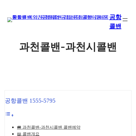
콘
텐
공항
츠
콜밴
로
바
로
과천콜밴-과천시콜밴
가
기
공항콜밴 1555-5795
🚐 과천콜밴-과천시콜밴 콜밴예약
📖 콜밴개요