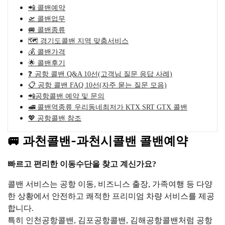
📲 콜밴예약
🛫 콜밴업무
🚐 콜밴종류
🗺️ 경기도콜밴 지역 맞춤서비스
💰 콜밴가격
🌟 콜밴후기
❓ 공항 콜밴 Q&A 10선(고객님 질문 응답 사례)
📋 공항 콜밴 FAQ 10선(자주 묻는 질문 모음)
📲공항콜밴 예약 및 문의
🚅 콜밴역종류 우리동네최저가 KTX SRT GTX 콜밴
💖 공항콜밴 참조
🚐 과천콜밴-과천시콜밴 콜밴예약
빠르고 편리한 이동수단을 찾고 계신가요?
콜밴 서비스는 공항 이동, 비즈니스 출장, 가족여행 등 다양
한 상황에서 안전하고 쾌적한 프리미엄 차량 서비스를 제공
합니다.
특히 인천공항콜밴, 김포공항콜밴, 김해공항콜밴처럼 공항