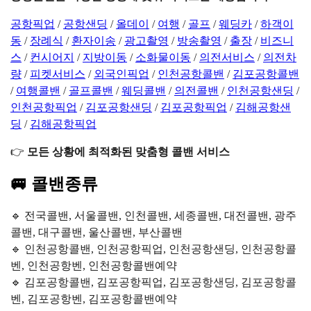
공항픽업
/
공항샌딩
/
올데이
/
여행
/
골프
/
웨딩카
/
하객이
동
/
장례식
/
환자이송
/
광고촬영
/
방송촬영
/
출장
/
비즈니
스
/
컨시어지
/
지방이동
/
소화물이동
/
의전서비스
/
의전차
량
/
피켓서비스
/
외국인픽업
/
인천공항콜밴
/
김포공항콜밴
/
여행콜밴
/
골프콜밴
/
웨딩콜밴
/
의전콜밴
/
인천공항샌딩
/
인천공항픽업
/
김포공항샌딩
/
김포공항픽업
/
김해공항샌
딩
/
김해공항픽업
👉
모든 상황에 최적화된 맞춤형 콜밴 서비스
🚐 콜밴종류
🔹 전국콜밴, 서울콜밴, 인천콜밴, 세종콜밴, 대전콜밴, 광주
콜밴, 대구콜밴, 울산콜밴, 부산콜밴
🔹 인천공항콜밴, 인천공항픽업, 인천공항샌딩, 인천공항콜
벤, 인천공항벤, 인천공항콜밴예약
🔹 김포공항콜밴, 김포공항픽업, 김포공항샌딩, 김포공항콜
벤, 김포공항벤, 김포공항콜밴예약