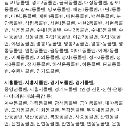
광교1동콜밴, 광교2동콜밴, 금곡동콜밴, 대장동콜밴, 망포1
동콜밴, 망포2동콜밴, 망포동콜밴, 매탄1동콜밴, 매탄2동콜
밴, 매탄3동콜밴, 매탄4동콜밴, 매탄동콜밴, 백현동콜밴, 분
당동콜밴, 삼평동콜밴, 서현1동콜밴, 서현2동콜밴, 서현동콜
밴, 석운동콜밴, 수내1동콜밴, 수내2동콜밴, 수내3동콜밴, 수
내동콜밴, 신동콜밴, 야탑1동콜밴, 야탑2동콜밴, 야탑3동콜
밴, 야탑동콜밴, 영통1동콜밴, 영통2동콜밴, 영통3동콜밴, 영
통동콜밴, 원천동콜밴, 율동콜밴, 이매1동콜밴, 이매2동콜
밴, 이매동콜밴, 이의동콜밴, 정자1동콜밴, 정자2동콜밴, 정
자3동콜밴, 정자동콜밴, 하산운동콜밴, 하동콜밴, 판교동콜
밴, 수원시콜밴, 경기도콜밴,
시흥콜밴, 시흥시콜밴, 경기도콜밴, 경기콜밴,
중앙권콜밴, 시흥시콜밴, 경기도콜밴, (연성·신천·신현·은행·
대야·과림·매화·목감 등)
계수동콜밴, 과림동콜밴, 광석동콜밴, 금이동콜밴, 대야동콜
밴, 도창동콜밴, 매화동콜밴, 목감동콜밴, 무지내동콜밴, 미
산동콜밴, 방산동콜밴, 복창동콜밴, 사송동콜밴, 산현동콜
밴, 신천동콜밴, 신현동콜밴, 안현동콜밴, 연성동콜밴, 은행