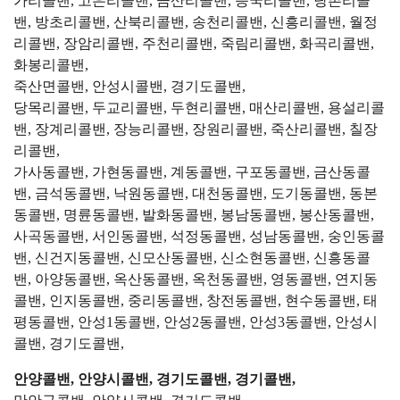
가리콜밴, 고은리콜밴, 금산리콜밴, 능국리콜밴, 당촌리콜
밴, 방초리콜밴, 산북리콜밴, 송천리콜밴, 신흥리콜밴, 월정
리콜밴, 장암리콜밴, 주천리콜밴, 죽림리콜밴, 화곡리콜밴,
화봉리콜밴,
죽산면콜밴, 안성시콜밴, 경기도콜밴,
당목리콜밴, 두교리콜밴, 두현리콜밴, 매산리콜밴, 용설리콜
밴, 장계리콜밴, 장능리콜밴, 장원리콜밴, 죽산리콜밴, 칠장
리콜밴,
가사동콜밴, 가현동콜밴, 계동콜밴, 구포동콜밴, 금산동콜
밴, 금석동콜밴, 낙원동콜밴, 대천동콜밴, 도기동콜밴, 동본
동콜밴, 명륜동콜밴, 발화동콜밴, 봉남동콜밴, 봉산동콜밴,
사곡동콜밴, 서인동콜밴, 석정동콜밴, 성남동콜밴, 숭인동콜
밴, 신건지동콜밴, 신모산동콜밴, 신소현동콜밴, 신흥동콜
밴, 아양동콜밴, 옥산동콜밴, 옥천동콜밴, 영동콜밴, 연지동
콜밴, 인지동콜밴, 중리동콜밴, 창전동콜밴, 현수동콜밴, 태
평동콜밴, 안성1동콜밴, 안성2동콜밴, 안성3동콜밴, 안성시
콜밴, 경기도콜밴,
안양콜밴, 안양시콜밴, 경기도콜밴, 경기콜밴,