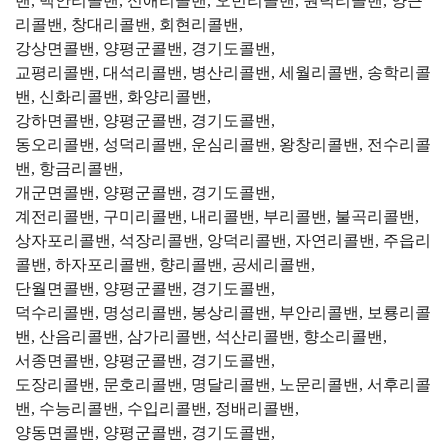
밴, 백안리콜밴, 신애리콜밴, 오빈리콜밴, 원덕리콜밴, 양근
리콜밴, 창대리콜밴, 회현리콜밴,
강상면콜밴, 양평군콜밴, 경기도콜밴,
교평리콜밴, 대석리콜밴, 병산리콜밴, 세월리콜밴, 송학리콜
밴, 신화리콜밴, 화양리콜밴,
강하면콜밴, 양평군콜밴, 경기도콜밴,
동오리콜밴, 성덕리콜밴, 운심리콜밴, 왕창리콜밴, 전수리콜
밴, 항금리콜밴,
개군면콜밴, 양평군콜밴, 경기도콜밴,
계전리콜밴, 구미리콜밴, 내리콜밴, 부리콜밴, 불곡리콜밴,
상자포리콜밴, 석장리콜밴, 앙덕리콜밴, 자연리콜밴, 주읍리
콜밴, 하자포리콜밴, 향리콜밴, 공세리콜밴,
단월면콜밴, 양평군콜밴, 경기도콜밴,
덕수리콜밴, 명성리콜밴, 봉상리콜밴, 부안리콜밴, 보룡리콜
밴, 산음리콜밴, 삼가리콜밴, 석산리콜밴, 향소리콜밴,
서종면콜밴, 양평군콜밴, 경기도콜밴,
도장리콜밴, 문호리콜밴, 명달리콜밴, 노문리콜밴, 서후리콜
밴, 수능리콜밴, 수입리콜밴, 정배리콜밴,
양동면콜밴, 양평군콜밴, 경기도콜밴,