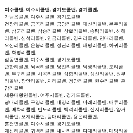
여주콜밴, 여주시콜밴, 경기도콜밴, 경기콜밴,
가남읍콜밴, 여주시콜밴, 경기도콜밴,
건장리콜밴, 금곡리콜밴, 금당리콜밴, 대신리콜밴, 본두리콜
밴, 삼군리콜밴, 삼승리콜밴, 상활리콜밴, 송림리콜밴, 신해
리콜밴, 심석리콜밴, 안금리콜밴, 양귀리콜밴, 연대리콜밴,
오산리콜밴, 은봉리콜밴, 정단리콜밴, 태평리콜밴, 하귀리콜
밴, 화평리콜밴,
점동면콜밴, 여주시콜밴, 경기도콜밴,
관한리콜밴, 뇌곡리콜밴, 당진리콜밴, 덕평리콜밴, 도리콜
밴, 부구리콜밴, 사곡리콜밴, 삼합리콜밴, 성신리콜밴, 원부
리콜밴, 장안리콜밴, 처리콜밴, 청안리콜밴, 현수리콜밴, 흔
암리콜밴,
세종대왕면콜밴, 여주시콜밴, 경기도콜밴,
광대리콜밴, 구양리콜밴, 내양리콜밴, 마래리콜밴, 매류리콜
밴, 매화리콜밴, 번도리콜밴, 백석리콜밴, 신지리콜밴, 양거
리콜밴, 오계리콜밴, 왕대리콜밴, 용은리콜밴,
흥천면콜밴, 여주시콜밴, 경기도콜밴,
계신리콜밴, 귀백리콜밴, 내사리콜밴, 다대리콜밴, 대당리콜