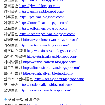
전남콜밴
https://jnairvan.blogspot.com/
경북콜밴
https://gbvan.blogspot.com/
경남콜밴
https://gnairvan.blogspot.com/
제주콜밴
https://jjcallvan.blogspot.com/
여행콜밴
https://tourcallvan.blogspot.com/
골프콜밴
https://golfcallvan.blogspot.com/
웨딩콜밴
https://weddingcallvan.blogspot.com/
웨딩카콜밴
https://weddingcarvan.blogspot.com/
의전콜밴
https://protocolvan.blogspot.com/
비즈니스콜밴
https://businessvan.blogspot.com/
스타리아콜밴
https://stariacallvan.blogspot.com/
카니발콜밴
https://canivalcallvan.blogspot.com/
리무진콜밴
https://limousinecallvan.blogspot.com/
쏠라티콜밴
https://solaticallvan.blogspot.com/
벤츠스프린터콜밴
https://benzsprinter.blogspot.com/
모두콜밴
https://modoocallvan.blogspot.com/
모넷콜밴
https://monetcallvan.blogspot.com/
구글 공항 콜밴 추천