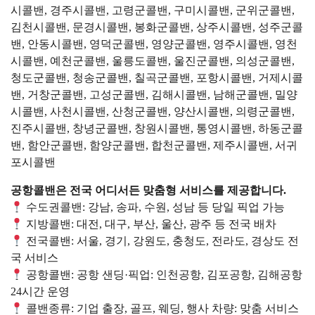
시콜밴, 경주시콜밴, 고령군콜밴, 구미시콜밴, 군위군콜밴,
김천시콜밴, 문경시콜밴, 봉화군콜밴, 상주시콜밴, 성주군콜
밴, 안동시콜밴, 영덕군콜밴, 영양군콜밴, 영주시콜밴, 영천
시콜밴, 예천군콜밴, 울릉도콜밴, 울진군콜밴, 의성군콜밴,
청도군콜밴, 청송군콜밴, 칠곡군콜밴, 포항시콜밴, 거제시콜
밴, 거창군콜밴, 고성군콜밴, 김해시콜밴, 남해군콜밴, 밀양
시콜밴, 사천시콜밴, 산청군콜밴, 양산시콜밴, 의령군콜밴,
진주시콜밴, 창녕군콜밴, 창원시콜밴, 통영시콜밴, 하동군콜
밴, 함안군콜밴, 함양군콜밴, 합천군콜밴, 제주시콜밴, 서귀
포시콜밴
공항콜밴은 전국 어디서든 맞춤형 서비스를 제공합니다.
수도권콜밴: 강남, 송파, 수원, 성남 등 당일 픽업 가능
지방콜밴: 대전, 대구, 부산, 울산, 광주 등 전국 배차
전국콜밴: 서울, 경기, 강원도, 충청도, 전라도, 경상도 전
국 서비스
공항콜밴: 공항 샌딩·픽업: 인천공항, 김포공항, 김해공항
24시간 운영
콜밴종류: 기업 출장, 골프, 웨딩, 행사 차량: 맞춤 서비스