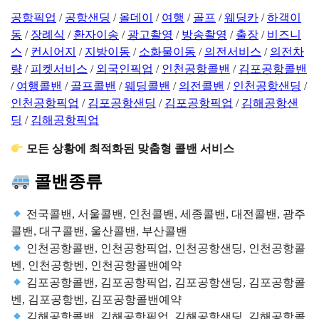
공항픽업
/
공항샌딩
/
올데이
/
여행
/
골프
/
웨딩카
/
하객이
동
/
장례식
/
환자이송
/
광고촬영
/
방송촬영
/
출장
/
비즈니
스
/
컨시어지
/
지방이동
/
소화물이동
/
의전서비스
/
의전차
량
/
피켓서비스
/
외국인픽업
/
인천공항콜밴
/
김포공항콜밴
/
여행콜밴
/
골프콜밴
/
웨딩콜밴
/
의전콜밴
/
인천공항샌딩
/
인천공항픽업
/
김포공항샌딩
/
김포공항픽업
/
김해공항샌
딩
/
김해공항픽업
모든 상황에 최적화된 맞춤형 콜밴 서비스
콜밴종류
전국콜밴, 서울콜밴, 인천콜밴, 세종콜밴, 대전콜밴, 광주
콜밴, 대구콜밴, 울산콜밴, 부산콜밴
인천공항콜밴, 인천공항픽업, 인천공항샌딩, 인천공항콜
벤, 인천공항벤, 인천공항콜밴예약
김포공항콜밴, 김포공항픽업, 김포공항샌딩, 김포공항콜
벤, 김포공항벤, 김포공항콜밴예약
김해공항콜밴, 김해공항픽업, 김해공항샌딩, 김해공항콜