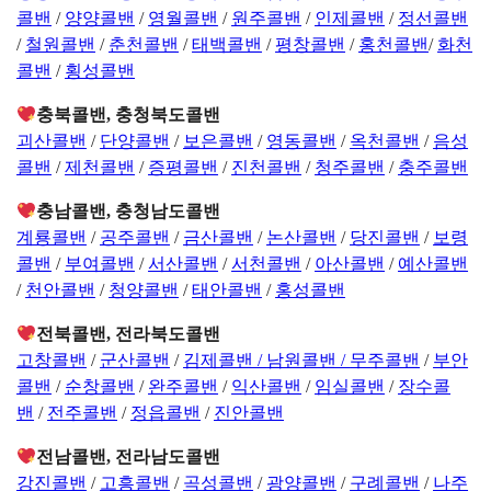
콜밴
/
양양콜밴
/
영월콜밴
/
원주콜밴
/
인제콜밴
/
정선콜밴
/
철원콜밴
/
춘천콜밴
/
태백콜밴
/
평창콜밴
/
홍천콜밴
/
화천
콜밴
/
횡성콜밴
충북콜밴, 충청북도콜밴
괴산콜밴
/
단양콜밴
/
보은콜밴
/
영동콜밴
/
옥천콜밴
/
음성
콜밴
/
제천콜밴
/
증평콜밴
/
진천콜밴
/
청주콜밴
/
충주콜밴
충남콜밴, 충청남도콜밴
계룡콜밴
/
공주콜밴
/
금산콜밴
/
논산콜밴
/
당진콜밴
/
보령
콜밴
/
부여콜밴
/
서산콜밴
/
서천콜밴
/
아산콜밴
/
예산콜밴
/
천안콜밴
/
청양콜밴
/
태안콜밴
/
홍성콜밴
전북콜밴, 전라북도콜밴
고창콜밴
/
군산콜밴
/
김제콜밴 /
남원콜밴 /
무주콜밴
/
부안
콜밴
/
순창콜밴
/
완주콜밴
/
익산콜밴
/
임실콜밴
/
장수콜
밴
/
전주콜밴
/
정읍콜밴
/
진안콜밴
전남콜밴, 전라남도콜밴
강진콜밴
/
고흥콜밴
/
곡성콜밴
/
광양콜밴
/
구례콜밴
/
나주