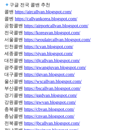
구글 전국 콜밴 추천
콜밴
https://aircallvan.blogspot.com/
콜벤
https://callvankorea.blogspot.com/
공항콜밴
https://airportcallvan.blogspot.com/
전국콜밴
https://koreavan.blogspot.com/
서울콜밴
https://seoulaircallvan.blogspot.com/
인천콜밴
https://icvan.blogspot.com/
세종콜밴
https://sjvan.blogspot.com/
대전콜밴
https://djcallvan.blogspot.com/
광주콜밴
https://gwangjuvan.blogspot.com/
대구콜밴
https://dgvan.blogspot.com/
울산콜밴
https://wscallvan.blogspot.com/
부산콜밴
https://bscallvan.blogspot.com/
경기콜밴
https://ggdvan.blogspot.com/
강원콜밴
https://gwvan.blogspot.com/
충북콜밴
https://cbvan.blogspot.com/
충남콜밴
https://cnvan.blogspot.com/
전북콜밴
https://jbcallvan.blogspot.com/