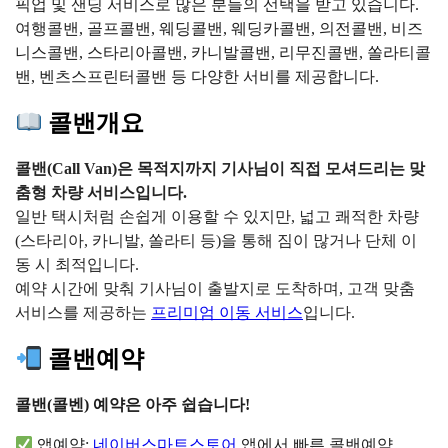
픽업 및 샌딩 서비스로 많은 분들의 선택을 받고 있습니다.
여행콜밴, 골프콜밴, 웨딩콜밴, 웨딩카콜밴, 의전콜밴, 비즈
니스콜밴, 스타리아콜밴, 카니발콜밴, 리무진콜밴, 쏠라티콜
밴, 벤츠스프린터콜밴 등 다양한 서비를 제공합니다.
콜밴개요
콜밴(Call Van)은 목적지까지 기사님이 직접 모셔드리는 맞
춤형 차량 서비스입니다.
일반 택시처럼 손쉽게 이용할 수 있지만, 넓고 쾌적한 차량
(스타리아, 카니발, 쏠라티 등)을 통해 짐이 많거나 단체 이
동 시 최적입니다.
예약 시간에 맞춰 기사님이 출발지로 도착하며, 고객 맞춤
서비스를 제공하는
프리미엄 이동 서비스
입니다.
콜밴예약
콜밴(콜벤) 예약은 아주 쉽습니다!
앱예약:
네이버스마트스토어
앱에서 빠른 콜밴예약