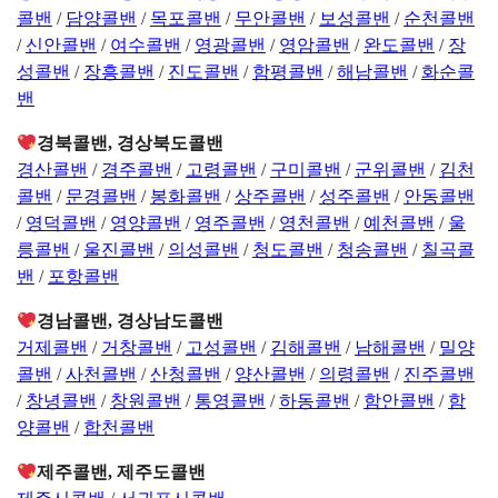
콜밴
/
담양콜밴
/
목포콜밴
/
무안콜밴
/
보성콜밴
/
순천콜밴
/
신안콜밴
/
여수콜밴
/
영광콜밴
/
영암콜밴
/
완도콜밴
/
장
성콜밴
/
장흥콜밴
/
진도콜밴
/
함평콜밴
/
해남콜밴
/
화순콜
밴
경북콜밴, 경상북도콜밴
경산콜밴
/
경주콜밴
/
고령콜밴
/
구미콜밴
/
군위콜밴
/
김천
콜밴
/
문경콜밴
/
봉화콜밴
/
상주콜밴
/
성주콜밴
/
안동콜밴
/
영덕콜밴
/
영양콜밴
/
영주콜밴
/
영천콜밴
/
예천콜밴
/
울
릉콜밴
/
울진콜밴
/
의성콜밴
/
청도콜밴
/
청송콜밴
/
칠곡콜
밴
/
포항콜밴
경남콜밴, 경상남도콜밴
거제콜밴
/
거창콜밴
/
고성콜밴
/
김해콜밴
/
남해콜밴
/
밀양
콜밴
/
사천콜밴
/
산청콜밴
/
양산콜밴
/
의령콜밴
/
진주콜밴
/
창녕콜밴
/
창원콜밴
/
통영콜밴
/
하동콜밴
/
함안콜밴
/
함
양콜밴
/
합천콜밴
제주콜밴, 제주도콜밴