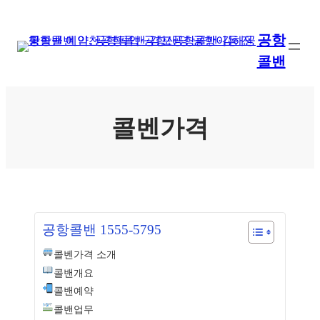
콘
텐
공항
츠
콜밴
로
바
로
가
콜벤가격
기
공항콜밴 1555-5795
콜벤가격 소개
콜밴개요
콜밴예약
콜밴업무