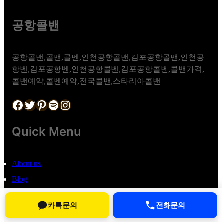
공항콜밴
공항콜밴,콜밴,콜벤,인천공항콜밴,김포공항콜밴,인천공
항벤,김포공항벤,인천공항콜벤,김포공항콜벤,콜밴가격,
콜밴예약,콜벤예약,전국콜밴,스타리아콜밴
Facebook
Twitter
Pinterest
Spotify
Instagram
Quick Menu
About us
Blog
제2024-서울송파-2921호
카톡문의
전화문의
786-08-03000