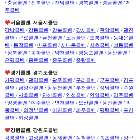
/
충남콜밴
/
전북콜밴
/
전남콜밴
/
경북콜밴
/
경남콜밴
/
제
주콜밴
서울콜밴, 서울시콜밴
강남콜밴
/
강동콜밴
/
강북콜밴
/
강서콜밴
/
관악콜밴
/
광진
콜밴
/
구로콜밴
/
금천콜밴
/
노원콜밴
/
도봉콜밴
/
동대문콜
밴
/
동작콜밴
/
마포콜밴
/
서대문콜밴
/
서초콜밴
/
성동콜밴
/
성북콜밴
/
송파콜밴
/
양천콜밴
/
영등포콜밴
/
용산콜밴
/
은평콜밴
/
종로콜밴
/
중구콜밴
/
중랑콜밴
경기콜밴, 경기도콜밴
가평콜밴
/
광명콜밴
/
광주콜밴
/
구리콜밴
/
군포콜밴
/
김포
콜밴
/
남양주콜밴
/
동두천콜밴
/
부천콜밴
/
성남콜밴
/
수원
콜밴
/
시흥콜밴
/
안산콜밴
/
안성콜밴
/
안양콜밴
/
양주콜밴
/
양평콜밴
/
여주콜밴
/
연천콜밴
/
오산콜밴
/
용인콜밴
/
의
왕콜밴
/
의정부콜밴
/
이천콜밴
/
파주콜밴
/
평택콜밴
/
포천
콜밴
/
화성콜밴
강원콜밴, 강원도콜밴
강릉콜밴
/
고성콜밴
/
동해콜밴
/
삼척콜밴
/
속초콜밴
/
양구