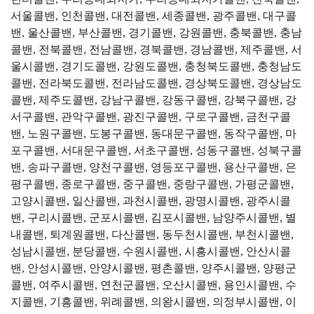
서울콜밴, 인천콜밴, 대전콜밴, 세종콜밴, 광주콜밴, 대구콜
밴, 울산콜밴, 부산콜밴, 경기콜밴, 강원콜밴, 충북콜밴, 충남
콜밴, 전북콜밴, 전남콜밴, 경북콜밴, 경남콜밴, 제주콜밴, 서
울시콜밴, 경기도콜밴, 강원도콜밴, 충청북도콜밴, 충청남도
콜밴, 전라북도콜밴, 전라남도콜밴, 경상북도콜밴, 경상남도
콜밴, 제주도콜밴, 강남구콜밴, 강동구콜밴, 강북구콜밴, 강
서구콜밴, 관악구콜밴, 광진구콜밴, 구로구콜밴, 금천구콜
밴, 노원구콜밴, 도봉구콜밴, 동대문구콜밴, 동작구콜밴, 마
포구콜밴, 서대문구콜밴, 서초구콜밴, 성동구콜밴, 성북구콜
밴, 송파구콜밴, 양천구콜밴, 영등포구콜밴, 용산구콜밴, 은
평구콜밴, 종로구콜밴, 중구콜밴, 중랑구콜밴, 가평군콜밴,
고양시콜밴, 일산콜밴, 과천시콜밴, 광명시콜밴, 광주시콜
밴, 구리시콜밴, 군포시콜밴, 김포시콜밴, 남양주시콜밴, 별
내콜밴, 퇴계원콜밴, 다산콜밴, 동두천시콜밴, 부천시콜밴,
성남시콜밴, 분당콜밴, 수원시콜밴, 시흥시콜밴, 안산시콜
밴, 안성시콜밴, 안양시콜밴, 평촌콜밴, 양주시콜밴, 양평군
콜밴, 여주시콜밴, 연천군콜밴, 오산시콜밴, 용인시콜밴, 수
지콜밴, 기흥콜밴, 위례콜밴, 의왕시콜밴, 의정부시콜밴, 이