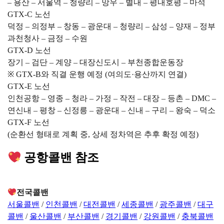
– 용산 – 서울역 – 청량리 – 망우 – 별내 – 평내호평 – 마석
GTX-C 노선
덕정 – 의정부 – 창동 – 광운대 – 청량리 – 삼성 – 양재 – 정부
과천청사 – 금정 – 수원
GTX-D 노선
장기 – 검단 – 계양 – 대장신도시 – 부천종합운동장
※ GTX-B와 직결 운행 예정 (여의도·용산까지 연결)
GTX-E 노선
인천공항 – 영종 – 청라 – 가정 – 작전 – 대장 – 등촌 – DMC –
연신내 – 평창 – 신정릉 – 광운대 – 신내 – 구리 – 왕숙 – 덕소
GTX-F 노선
(순환선 형태로 계획 중, 상세 정차역은 추후 확정 예정)
공항콜밴 참조
전국콜밴
서울콜밴
/
인천콜밴
/
대전콜밴
/
세종콜밴
/
광주콜밴
/
대구
콜밴
/
울산콜밴
/
부산콜밴
/
경기콜밴
/
강원콜밴
/
충북콜밴