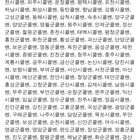
천시콜밴, 파주시콜밴, 운정콜밴, 평택시콜밴, 포천시콜밴,
하남시콜밴, 화성시콜밴, 동탄콜밴, 향남콜밴, 강릉시콜밴,
고성군콜밴, 동해시콜밴, 삼척시콜밴, 속초시콜밴, 양구군콜
밴, 양양군콜밴, 영월군콜밴, 원주시콜밴, 인제군콜밴, 정선
군콜밴, 철원군콜밴, 춘천시콜밴, 태백시콜밴, 평창군콜밴,
홍천군콜밴, 화천군콜밴, 횡성군콜밴, 괴산군콜밴, 단양군콜
밴, 보은군콜밴, 영동군콜밴, 옥천군콜밴, 음성군콜밴, 제천
시콜밴, 증평군콜밴, 진천군콜밴, 청주시콜밴, 충주시콜밴,
계룡시콜밴, 공주시콜밴, 금산군콜밴, 논산시콜밴, 당진시콜
밴, 보령시콜밴, 부여군콜밴, 서산시콜밴, 서천군콜밴, 아산
시콜밴, 예산군콜밴, 천안시콜밴, 청양군콜밴, 태안군콜밴,
홍성군콜밴, 고창군콜밴, 군산시콜밴, 김제시콜밴, 남원시콜
밴, 무주군콜밴, 부안군콜밴, 순창군콜밴, 완주군콜밴, 익산
시콜밴, 임실군콜밴, 장수군콜밴, 전주시콜밴, 정읍시콜밴,
진안군콜밴, 강진군콜밴, 고흥군콜밴, 곡성군콜밴, 광양군콜
밴, 구례군콜밴, 나주시콜밴, 담양군콜밴, 목포시콜밴, 무안
군콜밴, 보성군콜밴, 순천시콜밴, 신안군콜밴, 여수시콜밴,
영광군콜밴, 영암군콜밴, 완도군콜밴, 장성군콜밴, 장흥군콜
밴, 진도군콜밴, 함평군콜밴, 해남군콜밴, 화순군콜밴, 경산