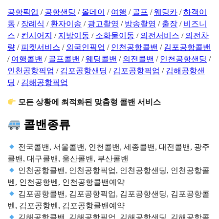
공항픽업
/
공항샌딩
/
올데이
/
여행
/
골프
/
웨딩카
/
하객이
동
/
장례식
/
환자이송
/
광고촬영
/
방송촬영
/
출장
/
비즈니
스
/
컨시어지
/
지방이동
/
소화물이동
/
의전서비스
/
의전차
량
/
피켓서비스
/
외국인픽업
/
인천공항콜밴
/
김포공항콜밴
/
여행콜밴
/
골프콜밴
/
웨딩콜밴
/
의전콜밴
/
인천공항샌딩
/
인천공항픽업
/
김포공항샌딩
/
김포공항픽업
/
김해공항샌
딩
/
김해공항픽업
모든 상황에 최적화된 맞춤형 콜밴 서비스
콜밴종류
전국콜밴, 서울콜밴, 인천콜밴, 세종콜밴, 대전콜밴, 광주
콜밴, 대구콜밴, 울산콜밴, 부산콜밴
인천공항콜밴, 인천공항픽업, 인천공항샌딩, 인천공항콜
벤, 인천공항벤, 인천공항콜밴예약
김포공항콜밴, 김포공항픽업, 김포공항샌딩, 김포공항콜
벤, 김포공항벤, 김포공항콜밴예약
김해공항콜밴, 김해공항픽업, 김해공항샌딩, 김해공항콜