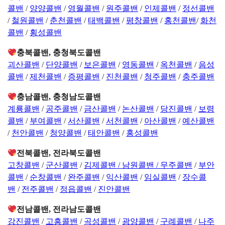
콜밴
/
양양콜밴
/
영월콜밴
/
원주콜밴
/
인제콜밴
/
정선콜밴
/
철원콜밴
/
춘천콜밴
/
태백콜밴
/
평창콜밴
/
홍천콜밴
/
화천
콜밴
/
횡성콜밴
충북콜밴, 충청북도콜밴
괴산콜밴
/
단양콜밴
/
보은콜밴
/
영동콜밴
/
옥천콜밴
/
음성
콜밴
/
제천콜밴
/
증평콜밴
/
진천콜밴
/
청주콜밴
/
충주콜밴
충남콜밴, 충청남도콜밴
계룡콜밴
/
공주콜밴
/
금산콜밴
/
논산콜밴
/
당진콜밴
/
보령
콜밴
/
부여콜밴
/
서산콜밴
/
서천콜밴
/
아산콜밴
/
예산콜밴
/
천안콜밴
/
청양콜밴
/
태안콜밴
/
홍성콜밴
전북콜밴, 전라북도콜밴
고창콜밴
/
군산콜밴
/
김제콜밴 /
남원콜밴 /
무주콜밴
/
부안
콜밴
/
순창콜밴
/
완주콜밴
/
익산콜밴
/
임실콜밴
/
장수콜
밴
/
전주콜밴
/
정읍콜밴
/
진안콜밴
전남콜밴, 전라남도콜밴
강진콜밴
/
고흥콜밴
/
곡성콜밴
/
광양콜밴
/
구례콜밴
/
나주