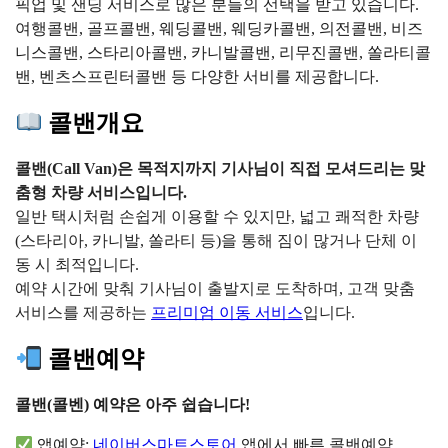
픽업 및 샌딩 서비스로 많은 분들의 선택을 받고 있습니다.
여행콜밴, 골프콜밴, 웨딩콜밴, 웨딩카콜밴, 의전콜밴, 비즈
니스콜밴, 스타리아콜밴, 카니발콜밴, 리무진콜밴, 쏠라티콜
밴, 벤츠스프린터콜밴 등 다양한 서비를 제공합니다.
콜밴개요
콜밴(Call Van)은 목적지까지 기사님이 직접 모셔드리는 맞
춤형 차량 서비스입니다.
일반 택시처럼 손쉽게 이용할 수 있지만, 넓고 쾌적한 차량
(스타리아, 카니발, 쏠라티 등)을 통해 짐이 많거나 단체 이
동 시 최적입니다.
예약 시간에 맞춰 기사님이 출발지로 도착하며, 고객 맞춤
서비스를 제공하는
프리미엄 이동 서비스
입니다.
콜밴예약
콜밴(콜벤) 예약은 아주 쉽습니다!
앱예약:
네이버스마트스토어
앱에서 빠른 콜밴예약