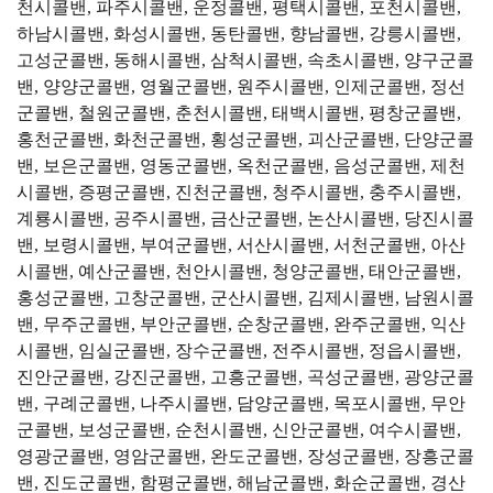
천시콜밴, 파주시콜밴, 운정콜밴, 평택시콜밴, 포천시콜밴,
하남시콜밴, 화성시콜밴, 동탄콜밴, 향남콜밴, 강릉시콜밴,
고성군콜밴, 동해시콜밴, 삼척시콜밴, 속초시콜밴, 양구군콜
밴, 양양군콜밴, 영월군콜밴, 원주시콜밴, 인제군콜밴, 정선
군콜밴, 철원군콜밴, 춘천시콜밴, 태백시콜밴, 평창군콜밴,
홍천군콜밴, 화천군콜밴, 횡성군콜밴, 괴산군콜밴, 단양군콜
밴, 보은군콜밴, 영동군콜밴, 옥천군콜밴, 음성군콜밴, 제천
시콜밴, 증평군콜밴, 진천군콜밴, 청주시콜밴, 충주시콜밴,
계룡시콜밴, 공주시콜밴, 금산군콜밴, 논산시콜밴, 당진시콜
밴, 보령시콜밴, 부여군콜밴, 서산시콜밴, 서천군콜밴, 아산
시콜밴, 예산군콜밴, 천안시콜밴, 청양군콜밴, 태안군콜밴,
홍성군콜밴, 고창군콜밴, 군산시콜밴, 김제시콜밴, 남원시콜
밴, 무주군콜밴, 부안군콜밴, 순창군콜밴, 완주군콜밴, 익산
시콜밴, 임실군콜밴, 장수군콜밴, 전주시콜밴, 정읍시콜밴,
진안군콜밴, 강진군콜밴, 고흥군콜밴, 곡성군콜밴, 광양군콜
밴, 구례군콜밴, 나주시콜밴, 담양군콜밴, 목포시콜밴, 무안
군콜밴, 보성군콜밴, 순천시콜밴, 신안군콜밴, 여수시콜밴,
영광군콜밴, 영암군콜밴, 완도군콜밴, 장성군콜밴, 장흥군콜
밴, 진도군콜밴, 함평군콜밴, 해남군콜밴, 화순군콜밴, 경산