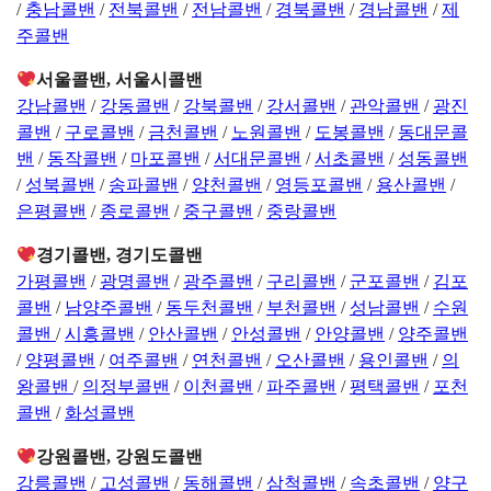
/
충남콜밴
/
전북콜밴
/
전남콜밴
/
경북콜밴
/
경남콜밴
/
제
주콜밴
서울콜밴, 서울시콜밴
강남콜밴
/
강동콜밴
/
강북콜밴
/
강서콜밴
/
관악콜밴
/
광진
콜밴
/
구로콜밴
/
금천콜밴
/
노원콜밴
/
도봉콜밴
/
동대문콜
밴
/
동작콜밴
/
마포콜밴
/
서대문콜밴
/
서초콜밴
/
성동콜밴
/
성북콜밴
/
송파콜밴
/
양천콜밴
/
영등포콜밴
/
용산콜밴
/
은평콜밴
/
종로콜밴
/
중구콜밴
/
중랑콜밴
경기콜밴, 경기도콜밴
가평콜밴
/
광명콜밴
/
광주콜밴
/
구리콜밴
/
군포콜밴
/
김포
콜밴
/
남양주콜밴
/
동두천콜밴
/
부천콜밴
/
성남콜밴
/
수원
콜밴
/
시흥콜밴
/
안산콜밴
/
안성콜밴
/
안양콜밴
/
양주콜밴
/
양평콜밴
/
여주콜밴
/
연천콜밴
/
오산콜밴
/
용인콜밴
/
의
왕콜밴
/
의정부콜밴
/
이천콜밴
/
파주콜밴
/
평택콜밴
/
포천
콜밴
/
화성콜밴
강원콜밴, 강원도콜밴
강릉콜밴
/
고성콜밴
/
동해콜밴
/
삼척콜밴
/
속초콜밴
/
양구