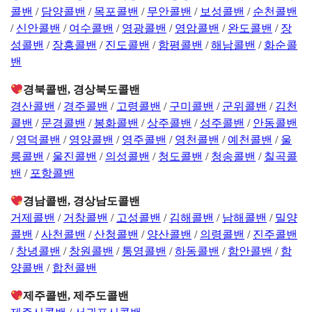
콜밴
/
담양콜밴
/
목포콜밴
/
무안콜밴
/
보성콜밴
/
순천콜밴
/
신안콜밴
/
여수콜밴
/
영광콜밴
/
영암콜밴
/
완도콜밴
/
장
성콜밴
/
장흥콜밴
/
진도콜밴
/
함평콜밴
/
해남콜밴
/
화순콜
밴
경북콜밴, 경상북도콜밴
경산콜밴
/
경주콜밴
/
고령콜밴
/
구미콜밴
/
군위콜밴
/
김천
콜밴
/
문경콜밴
/
봉화콜밴
/
상주콜밴
/
성주콜밴
/
안동콜밴
/
영덕콜밴
/
영양콜밴
/
영주콜밴
/
영천콜밴
/
예천콜밴
/
울
릉콜밴
/
울진콜밴
/
의성콜밴
/
청도콜밴
/
청송콜밴
/
칠곡콜
밴
/
포항콜밴
경남콜밴, 경상남도콜밴
거제콜밴
/
거창콜밴
/
고성콜밴
/
김해콜밴
/
남해콜밴
/
밀양
콜밴
/
사천콜밴
/
산청콜밴
/
양산콜밴
/
의령콜밴
/
진주콜밴
/
창녕콜밴
/
창원콜밴
/
통영콜밴
/
하동콜밴
/
함안콜밴
/
함
양콜밴
/
합천콜밴
제주콜밴, 제주도콜밴