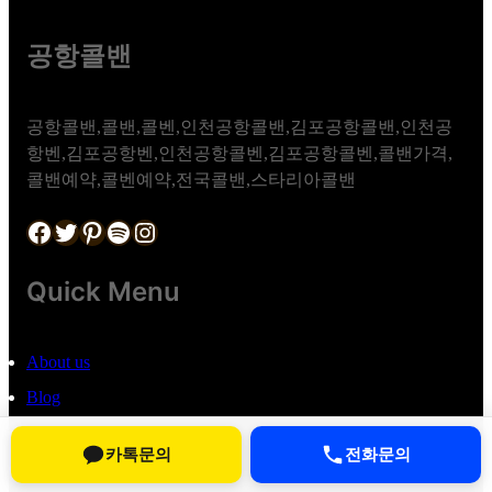
공항콜밴
공항콜밴,콜밴,콜벤,인천공항콜밴,김포공항콜밴,인천공
항벤,김포공항벤,인천공항콜벤,김포공항콜벤,콜밴가격,
콜밴예약,콜벤예약,전국콜밴,스타리아콜밴
Facebook
Twitter
Pinterest
Spotify
Instagram
Quick Menu
About us
Blog
제2024-서울송파-2921호
카톡문의
전화문의
786-08-03000