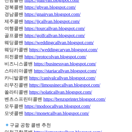
전남콜밴
https://jnairvan.blogspot.com/
경북콜밴
https://gbvan.blogspot.com/
경남콜밴
https://gnairvan.blogspot.com/
제주콜밴
https://jjcallvan.blogspot.com/
여행콜밴
https://tourcallvan.blogspot.com/
골프콜밴
https://golfcallvan.blogspot.com/
웨딩콜밴
https://weddingcallvan.blogspot.com/
웨딩카콜밴
https://weddingcarvan.blogspot.com/
의전콜밴
https://protocolvan.blogspot.com/
비즈니스콜밴
https://businessvan.blogspot.com/
스타리아콜밴
https://stariacallvan.blogspot.com/
카니발콜밴
https://canivalcallvan.blogspot.com/
리무진콜밴
https://limousinecallvan.blogspot.com/
쏠라티콜밴
https://solaticallvan.blogspot.com/
벤츠스프린터콜밴
https://benzsprinter.blogspot.com/
모두콜밴
https://modoocallvan.blogspot.com/
모넷콜밴
https://monetcallvan.blogspot.com/
구글 공항 콜밴 추천