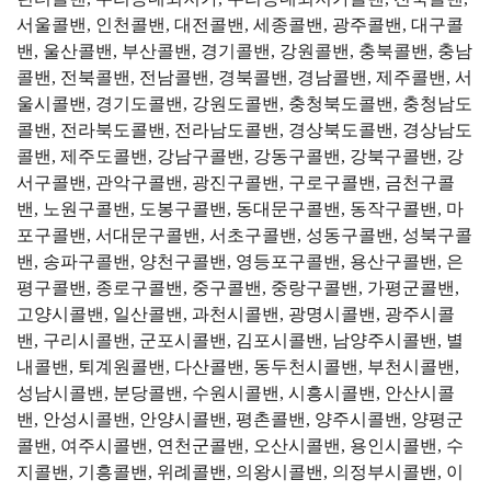
서울콜밴, 인천콜밴, 대전콜밴, 세종콜밴, 광주콜밴, 대구콜
밴, 울산콜밴, 부산콜밴, 경기콜밴, 강원콜밴, 충북콜밴, 충남
콜밴, 전북콜밴, 전남콜밴, 경북콜밴, 경남콜밴, 제주콜밴, 서
울시콜밴, 경기도콜밴, 강원도콜밴, 충청북도콜밴, 충청남도
콜밴, 전라북도콜밴, 전라남도콜밴, 경상북도콜밴, 경상남도
콜밴, 제주도콜밴, 강남구콜밴, 강동구콜밴, 강북구콜밴, 강
서구콜밴, 관악구콜밴, 광진구콜밴, 구로구콜밴, 금천구콜
밴, 노원구콜밴, 도봉구콜밴, 동대문구콜밴, 동작구콜밴, 마
포구콜밴, 서대문구콜밴, 서초구콜밴, 성동구콜밴, 성북구콜
밴, 송파구콜밴, 양천구콜밴, 영등포구콜밴, 용산구콜밴, 은
평구콜밴, 종로구콜밴, 중구콜밴, 중랑구콜밴, 가평군콜밴,
고양시콜밴, 일산콜밴, 과천시콜밴, 광명시콜밴, 광주시콜
밴, 구리시콜밴, 군포시콜밴, 김포시콜밴, 남양주시콜밴, 별
내콜밴, 퇴계원콜밴, 다산콜밴, 동두천시콜밴, 부천시콜밴,
성남시콜밴, 분당콜밴, 수원시콜밴, 시흥시콜밴, 안산시콜
밴, 안성시콜밴, 안양시콜밴, 평촌콜밴, 양주시콜밴, 양평군
콜밴, 여주시콜밴, 연천군콜밴, 오산시콜밴, 용인시콜밴, 수
지콜밴, 기흥콜밴, 위례콜밴, 의왕시콜밴, 의정부시콜밴, 이