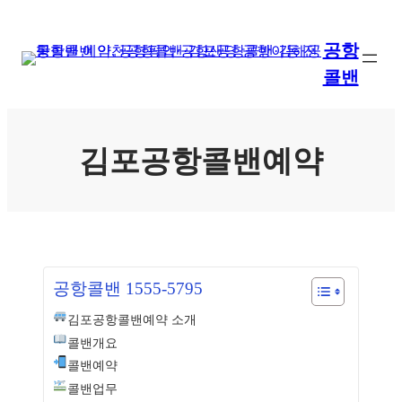
콘
텐
공항
츠
콜밴
로
바
로
가
김포공항콜밴예약
기
공항콜밴 1555-5795
김포공항콜밴예약 소개
콜밴개요
콜밴예약
콜밴업무