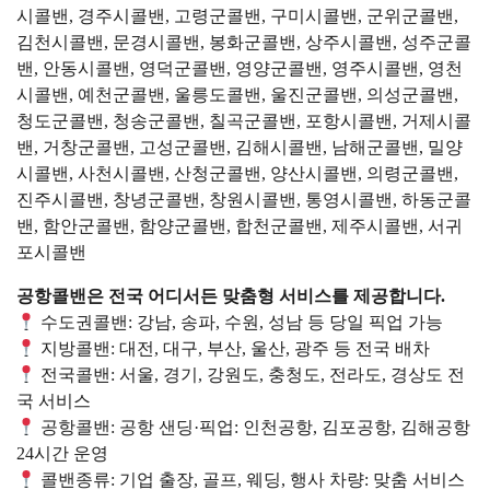
시콜밴, 경주시콜밴, 고령군콜밴, 구미시콜밴, 군위군콜밴,
김천시콜밴, 문경시콜밴, 봉화군콜밴, 상주시콜밴, 성주군콜
밴, 안동시콜밴, 영덕군콜밴, 영양군콜밴, 영주시콜밴, 영천
시콜밴, 예천군콜밴, 울릉도콜밴, 울진군콜밴, 의성군콜밴,
청도군콜밴, 청송군콜밴, 칠곡군콜밴, 포항시콜밴, 거제시콜
밴, 거창군콜밴, 고성군콜밴, 김해시콜밴, 남해군콜밴, 밀양
시콜밴, 사천시콜밴, 산청군콜밴, 양산시콜밴, 의령군콜밴,
진주시콜밴, 창녕군콜밴, 창원시콜밴, 통영시콜밴, 하동군콜
밴, 함안군콜밴, 함양군콜밴, 합천군콜밴, 제주시콜밴, 서귀
포시콜밴
공항콜밴은 전국 어디서든 맞춤형 서비스를 제공합니다.
수도권콜밴: 강남, 송파, 수원, 성남 등 당일 픽업 가능
지방콜밴: 대전, 대구, 부산, 울산, 광주 등 전국 배차
전국콜밴: 서울, 경기, 강원도, 충청도, 전라도, 경상도 전
국 서비스
공항콜밴: 공항 샌딩·픽업: 인천공항, 김포공항, 김해공항
24시간 운영
콜밴종류: 기업 출장, 골프, 웨딩, 행사 차량: 맞춤 서비스