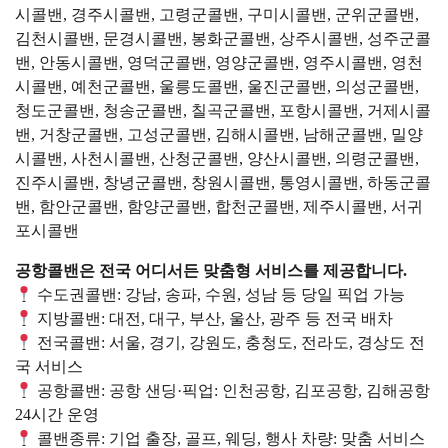
시콜밴, 경주시콜밴, 고령군콜밴, 구미시콜밴, 군위군콜밴,
김천시콜밴, 문경시콜밴, 봉화군콜밴, 상주시콜밴, 성주군콜
밴, 안동시콜밴, 영덕군콜밴, 영양군콜밴, 영주시콜밴, 영천
시콜밴, 예천군콜밴, 울릉도콜밴, 울진군콜밴, 의성군콜밴,
청도군콜밴, 청송군콜밴, 칠곡군콜밴, 포항시콜밴, 거제시콜
밴, 거창군콜밴, 고성군콜밴, 김해시콜밴, 남해군콜밴, 밀양
시콜밴, 사천시콜밴, 산청군콜밴, 양산시콜밴, 의령군콜밴,
진주시콜밴, 창녕군콜밴, 창원시콜밴, 통영시콜밴, 하동군콜
밴, 함안군콜밴, 함양군콜밴, 합천군콜밴, 제주시콜밴, 서귀
포시콜밴
공항콜밴은 전국 어디서든 맞춤형 서비스를 제공합니다.
수도권콜밴: 강남, 송파, 수원, 성남 등 당일 픽업 가능
지방콜밴: 대전, 대구, 부산, 울산, 광주 등 전국 배차
전국콜밴: 서울, 경기, 강원도, 충청도, 전라도, 경상도 전
국 서비스
공항콜밴: 공항 샌딩·픽업: 인천공항, 김포공항, 김해공항
24시간 운영
콜밴종류: 기업 출장, 골프, 웨딩, 행사 차량: 맞춤 서비스