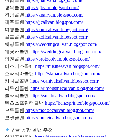
전남콜밴
https://jnairvan.blogspot.com/
경북콜밴
https://gbvan.blogspot.com/
경남콜밴
https://gnairvan.blogspot.com/
제주콜밴
https://jjcallvan.blogspot.com/
여행콜밴
https://tourcallvan.blogspot.com/
골프콜밴
https://golfcallvan.blogspot.com/
웨딩콜밴
https://weddingcallvan.blogspot.com/
웨딩카콜밴
https://weddingcarvan.blogspot.com/
의전콜밴
https://protocolvan.blogspot.com/
비즈니스콜밴
https://businessvan.blogspot.com/
스타리아콜밴
https://stariacallvan.blogspot.com/
카니발콜밴
https://canivalcallvan.blogspot.com/
리무진콜밴
https://limousinecallvan.blogspot.com/
쏠라티콜밴
https://solaticallvan.blogspot.com/
벤츠스프린터콜밴
https://benzsprinter.blogspot.com/
모두콜밴
https://modoocallvan.blogspot.com/
모넷콜밴
https://monetcallvan.blogspot.com/
구글 공항 콜밴 추천