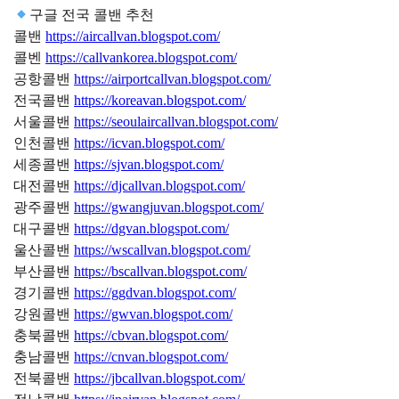
구글 전국 콜밴 추천
콜밴
https://aircallvan.blogspot.com/
콜벤
https://callvankorea.blogspot.com/
공항콜밴
https://airportcallvan.blogspot.com/
전국콜밴
https://koreavan.blogspot.com/
서울콜밴
https://seoulaircallvan.blogspot.com/
인천콜밴
https://icvan.blogspot.com/
세종콜밴
https://sjvan.blogspot.com/
대전콜밴
https://djcallvan.blogspot.com/
광주콜밴
https://gwangjuvan.blogspot.com/
대구콜밴
https://dgvan.blogspot.com/
울산콜밴
https://wscallvan.blogspot.com/
부산콜밴
https://bscallvan.blogspot.com/
경기콜밴
https://ggdvan.blogspot.com/
강원콜밴
https://gwvan.blogspot.com/
충북콜밴
https://cbvan.blogspot.com/
충남콜밴
https://cnvan.blogspot.com/
전북콜밴
https://jbcallvan.blogspot.com/