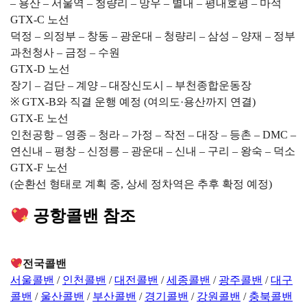
– 용산 – 서울역 – 청량리 – 망우 – 별내 – 평내호평 – 마석
GTX-C 노선
덕정 – 의정부 – 창동 – 광운대 – 청량리 – 삼성 – 양재 – 정부
과천청사 – 금정 – 수원
GTX-D 노선
장기 – 검단 – 계양 – 대장신도시 – 부천종합운동장
※ GTX-B와 직결 운행 예정 (여의도·용산까지 연결)
GTX-E 노선
인천공항 – 영종 – 청라 – 가정 – 작전 – 대장 – 등촌 – DMC –
연신내 – 평창 – 신정릉 – 광운대 – 신내 – 구리 – 왕숙 – 덕소
GTX-F 노선
(순환선 형태로 계획 중, 상세 정차역은 추후 확정 예정)
공항콜밴 참조
전국콜밴
서울콜밴
/
인천콜밴
/
대전콜밴
/
세종콜밴
/
광주콜밴
/
대구
콜밴
/
울산콜밴
/
부산콜밴
/
경기콜밴
/
강원콜밴
/
충북콜밴