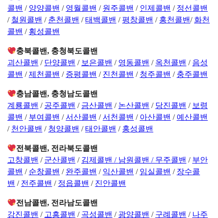
콜밴
/
양양콜밴
/
영월콜밴
/
원주콜밴
/
인제콜밴
/
정선콜밴
/
철원콜밴
/
춘천콜밴
/
태백콜밴
/
평창콜밴
/
홍천콜밴
/
화천
콜밴
/
횡성콜밴
충북콜밴, 충청북도콜밴
괴산콜밴
/
단양콜밴
/
보은콜밴
/
영동콜밴
/
옥천콜밴
/
음성
콜밴
/
제천콜밴
/
증평콜밴
/
진천콜밴
/
청주콜밴
/
충주콜밴
충남콜밴, 충청남도콜밴
계룡콜밴
/
공주콜밴
/
금산콜밴
/
논산콜밴
/
당진콜밴
/
보령
콜밴
/
부여콜밴
/
서산콜밴
/
서천콜밴
/
아산콜밴
/
예산콜밴
/
천안콜밴
/
청양콜밴
/
태안콜밴
/
홍성콜밴
전북콜밴, 전라북도콜밴
고창콜밴
/
군산콜밴
/
김제콜밴 /
남원콜밴 /
무주콜밴
/
부안
콜밴
/
순창콜밴
/
완주콜밴
/
익산콜밴
/
임실콜밴
/
장수콜
밴
/
전주콜밴
/
정읍콜밴
/
진안콜밴
전남콜밴, 전라남도콜밴
강진콜밴
/
고흥콜밴
/
곡성콜밴
/
광양콜밴
/
구례콜밴
/
나주