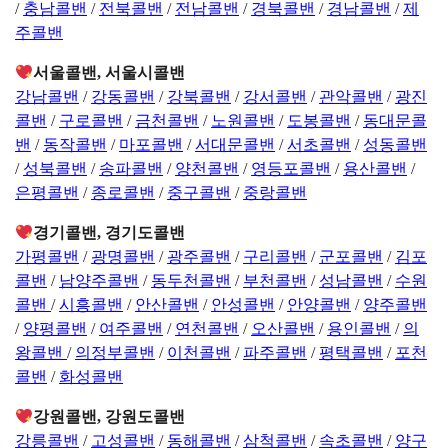
/
충남콜밴
/
전북콜밴
/
전남콜밴
/
경북콜밴
/
경남콜밴
/
제
주콜밴
서울콜밴, 서울시콜밴
강남콜밴
/
강동콜밴
/
강북콜밴
/
강서콜밴
/
관악콜밴
/
광진
콜밴
/
구로콜밴
/
금천콜밴
/
노원콜밴
/
도봉콜밴
/
동대문콜
밴
/
동작콜밴
/
마포콜밴
/
서대문콜밴
/
서초콜밴
/
성동콜밴
/
성북콜밴
/
송파콜밴
/
양천콜밴
/
영등포콜밴
/
용산콜밴
/
은평콜밴
/
종로콜밴
/
중구콜밴
/
중랑콜밴
경기콜밴, 경기도콜밴
가평콜밴
/
광명콜밴
/
광주콜밴
/
구리콜밴
/
군포콜밴
/
김포
콜밴
/
남양주콜밴
/
동두천콜밴
/
부천콜밴
/
성남콜밴
/
수원
콜밴
/
시흥콜밴
/
안산콜밴
/
안성콜밴
/
안양콜밴
/
양주콜밴
/
양평콜밴
/
여주콜밴
/
연천콜밴
/
오산콜밴
/
용인콜밴
/
의
왕콜밴
/
의정부콜밴
/
이천콜밴
/
파주콜밴
/
평택콜밴
/
포천
콜밴
/
화성콜밴
강원콜밴, 강원도콜밴
강릉콜밴
/
고성콜밴
/
동해콜밴
/
삼척콜밴
/
속초콜밴
/
양구