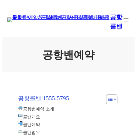
콘
텐
공항
츠
콜밴
로
바
로
가
공항밴예약
기
공항콜밴 1555-5795
공항밴예약 소개
콜밴개요
콜밴예약
콜밴업무