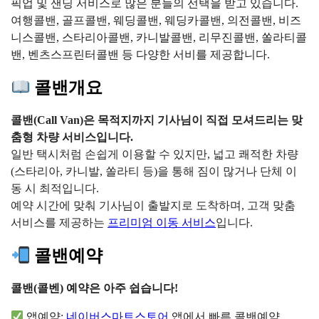
픽업 및 샌딩 서비스로 많은 분들의 선택을 받고 있습니다.
여행콜밴, 골프콜밴, 웨딩콜밴, 웨딩카콜밴, 의전콜밴, 비즈
니스콜밴, 스타리아콜밴, 카니발콜밴, 리무진콜밴, 쏠라티콜
밴, 벤츠스프린터콜밴 등 다양한 서비를 제공합니다.
콜밴개요
콜밴(Call Van)은 목적지까지 기사님이 직접 모셔드리는 맞
춤형 차량 서비스입니다.
일반 택시처럼 손쉽게 이용할 수 있지만, 넓고 쾌적한 차량
(스타리아, 카니발, 쏠라티 등)을 통해 짐이 많거나 단체 이
동 시 최적입니다.
예약 시간에 맞춰 기사님이 출발지로 도착하며, 고객 맞춤
서비스를 제공하는
프리미엄 이동 서비스
입니다.
콜밴예약
콜밴(콜벤) 예약은 아주 쉽습니다!
앱예약:
네이버스마트스토어
앱에서 빠른 콜밴예약