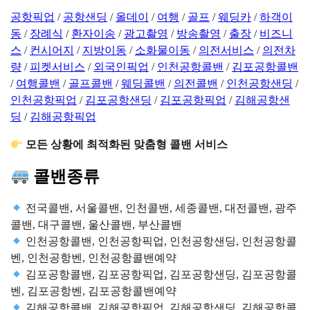
공항픽업
/
공항샌딩
/
올데이
/
여행
/
골프
/
웨딩카
/
하객이
동
/
장례식
/
환자이송
/
광고촬영
/
방송촬영
/
출장
/
비즈니
스
/
컨시어지
/
지방이동
/
소화물이동
/
의전서비스
/
의전차
량
/
피켓서비스
/
외국인픽업
/
인천공항콜밴
/
김포공항콜밴
/
여행콜밴
/
골프콜밴
/
웨딩콜밴
/
의전콜밴
/
인천공항샌딩
/
인천공항픽업
/
김포공항샌딩
/
김포공항픽업
/
김해공항샌
딩
/
김해공항픽업
모든 상황에 최적화된 맞춤형 콜밴 서비스
콜밴종류
전국콜밴, 서울콜밴, 인천콜밴, 세종콜밴, 대전콜밴, 광주
콜밴, 대구콜밴, 울산콜밴, 부산콜밴
인천공항콜밴, 인천공항픽업, 인천공항샌딩, 인천공항콜
벤, 인천공항벤, 인천공항콜밴예약
김포공항콜밴, 김포공항픽업, 김포공항샌딩, 김포공항콜
벤, 김포공항벤, 김포공항콜밴예약
김해공항콜밴, 김해공항픽업, 김해공항샌딩, 김해공항콜