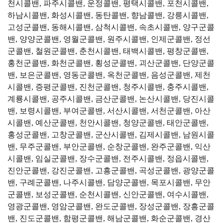
천시콜밴, 파주시콜밴, 운정콜밴, 평택시콜밴, 포천시콜밴,
하남시콜밴, 화성시콜밴, 동탄콜밴, 향남콜밴, 강릉시콜밴,
고성군콜밴, 동해시콜밴, 삼척시콜밴, 속초시콜밴, 양구군콜
밴, 양양군콜밴, 영월군콜밴, 원주시콜밴, 인제군콜밴, 정선
군콜밴, 철원군콜밴, 춘천시콜밴, 태백시콜밴, 평창군콜밴,
홍천군콜밴, 화천군콜밴, 횡성군콜밴, 괴산군콜밴, 단양군콜
밴, 보은군콜밴, 영동군콜밴, 옥천군콜밴, 음성군콜밴, 제천
시콜밴, 증평군콜밴, 진천군콜밴, 청주시콜밴, 충주시콜밴,
계룡시콜밴, 공주시콜밴, 금산군콜밴, 논산시콜밴, 당진시콜
밴, 보령시콜밴, 부여군콜밴, 서산시콜밴, 서천군콜밴, 아산
시콜밴, 예산군콜밴, 천안시콜밴, 청양군콜밴, 태안군콜밴,
홍성군콜밴, 고창군콜밴, 군산시콜밴, 김제시콜밴, 남원시콜
밴, 무주군콜밴, 부안군콜밴, 순창군콜밴, 완주군콜밴, 익산
시콜밴, 임실군콜밴, 장수군콜밴, 전주시콜밴, 정읍시콜밴,
진안군콜밴, 강진군콜밴, 고흥군콜밴, 곡성군콜밴, 광양군콜
밴, 구례군콜밴, 나주시콜밴, 담양군콜밴, 목포시콜밴, 무안
군콜밴, 보성군콜밴, 순천시콜밴, 신안군콜밴, 여수시콜밴,
영광군콜밴, 영암군콜밴, 완도군콜밴, 장성군콜밴, 장흥군콜
밴, 진도군콜밴, 함평군콜밴, 해남군콜밴, 화순군콜밴, 경산