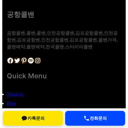
공항콜밴
공항콜밴,콜밴,콜벤,인천공항콜밴,김포공항콜밴,인천공
항벤,김포공항벤,인천공항콜벤,김포공항콜벤,콜밴가격,
콜밴예약,콜벤예약,전국콜밴,스타리아콜밴
Facebook
Twitter
Pinterest
Spotify
Instagram
Quick Menu
About us
Blog
제2024-서울송파-2921호
카톡문의
전화문의
786-08-03000