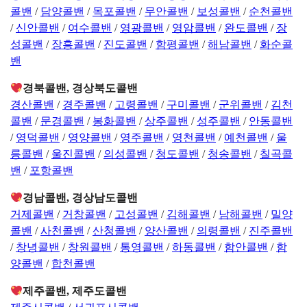
콜밴
/
담양콜밴
/
목포콜밴
/
무안콜밴
/
보성콜밴
/
순천콜밴
/
신안콜밴
/
여수콜밴
/
영광콜밴
/
영암콜밴
/
완도콜밴
/
장
성콜밴
/
장흥콜밴
/
진도콜밴
/
함평콜밴
/
해남콜밴
/
화순콜
밴
경북콜밴, 경상북도콜밴
경산콜밴
/
경주콜밴
/
고령콜밴
/
구미콜밴
/
군위콜밴
/
김천
콜밴
/
문경콜밴
/
봉화콜밴
/
상주콜밴
/
성주콜밴
/
안동콜밴
/
영덕콜밴
/
영양콜밴
/
영주콜밴
/
영천콜밴
/
예천콜밴
/
울
릉콜밴
/
울진콜밴
/
의성콜밴
/
청도콜밴
/
청송콜밴
/
칠곡콜
밴
/
포항콜밴
경남콜밴, 경상남도콜밴
거제콜밴
/
거창콜밴
/
고성콜밴
/
김해콜밴
/
남해콜밴
/
밀양
콜밴
/
사천콜밴
/
산청콜밴
/
양산콜밴
/
의령콜밴
/
진주콜밴
/
창녕콜밴
/
창원콜밴
/
통영콜밴
/
하동콜밴
/
함안콜밴
/
함
양콜밴
/
합천콜밴
제주콜밴, 제주도콜밴