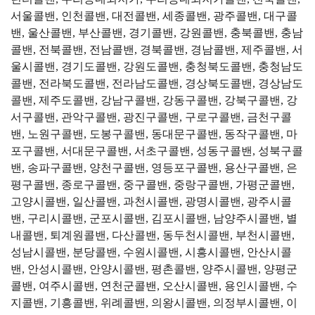
서울콜밴, 인천콜밴, 대전콜밴, 세종콜밴, 광주콜밴, 대구콜
밴, 울산콜밴, 부산콜밴, 경기콜밴, 강원콜밴, 충북콜밴, 충남
콜밴, 전북콜밴, 전남콜밴, 경북콜밴, 경남콜밴, 제주콜밴, 서
울시콜밴, 경기도콜밴, 강원도콜밴, 충청북도콜밴, 충청남도
콜밴, 전라북도콜밴, 전라남도콜밴, 경상북도콜밴, 경상남도
콜밴, 제주도콜밴, 강남구콜밴, 강동구콜밴, 강북구콜밴, 강
서구콜밴, 관악구콜밴, 광진구콜밴, 구로구콜밴, 금천구콜
밴, 노원구콜밴, 도봉구콜밴, 동대문구콜밴, 동작구콜밴, 마
포구콜밴, 서대문구콜밴, 서초구콜밴, 성동구콜밴, 성북구콜
밴, 송파구콜밴, 양천구콜밴, 영등포구콜밴, 용산구콜밴, 은
평구콜밴, 종로구콜밴, 중구콜밴, 중랑구콜밴, 가평군콜밴,
고양시콜밴, 일산콜밴, 과천시콜밴, 광명시콜밴, 광주시콜
밴, 구리시콜밴, 군포시콜밴, 김포시콜밴, 남양주시콜밴, 별
내콜밴, 퇴계원콜밴, 다산콜밴, 동두천시콜밴, 부천시콜밴,
성남시콜밴, 분당콜밴, 수원시콜밴, 시흥시콜밴, 안산시콜
밴, 안성시콜밴, 안양시콜밴, 평촌콜밴, 양주시콜밴, 양평군
콜밴, 여주시콜밴, 연천군콜밴, 오산시콜밴, 용인시콜밴, 수
지콜밴, 기흥콜밴, 위례콜밴, 의왕시콜밴, 의정부시콜밴, 이